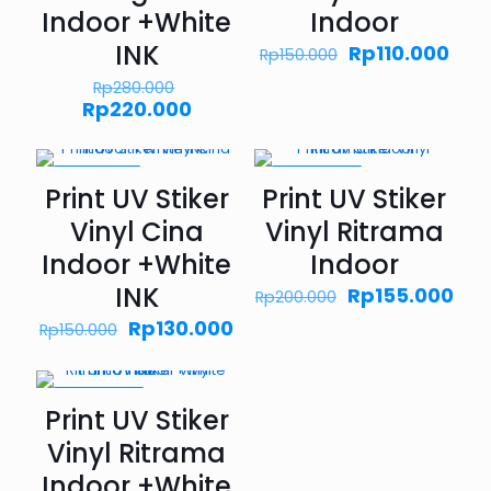
Indoor +White
Indoor
INK
Harga
Har
Rp
110.000
Rp
150.000
aslinya
saa
Harga
Rp
280.000
adalah:
ini
aslinya
Harga
Rp
220.000
Rp150.000.
adal
adalah:
saat
Rp11
Rp280.000.
ini
adalah:
PROMO13%
PROMO23%
Rp220.000.
Print UV Stiker
Print UV Stiker
Vinyl Cina
Vinyl Ritrama
Indoor +White
Indoor
INK
Harga
Har
Rp
155.000
Rp
200.000
aslinya
saa
Harga
Harga
Rp
130.000
Rp
150.000
adalah:
ini
aslinya
saat
Rp200.000.
ada
adalah:
ini
Rp1
Rp150.000.
adalah:
PROMO32%
Rp130.000.
Print UV Stiker
Vinyl Ritrama
Indoor +White