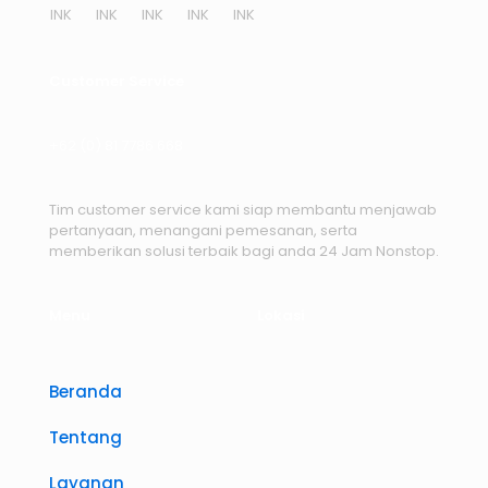
Customer Service
+62 (0) 81 7786 668
Tim customer service kami siap membantu menjawab
pertanyaan, menangani pemesanan, serta
memberikan solusi terbaik bagi anda 24 Jam Nonstop.
Menu
Lokasi
Beranda
Tentang
Layanan