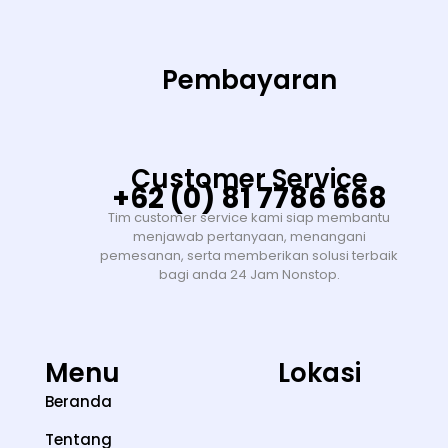
Pembayaran
Customer Service
+62 (0) 81 7786 668
Tim customer service kami siap membantu
menjawab pertanyaan, menangani
pemesanan, serta memberikan solusi terbaik
bagi anda 24 Jam Nonstop.
Menu
Lokasi
Beranda
Tentang