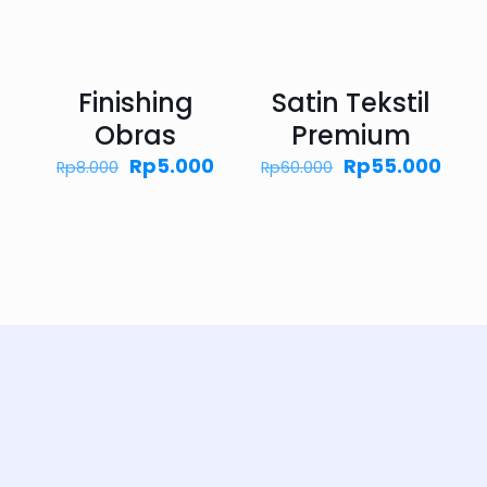
Finishing
Satin Tekstil
Obras
Premium
Harga
Harga
Harga
Har
Rp
5.000
Rp
55.000
Rp
8.000
Rp
60.000
aslinya
saat
aslinya
saat
adalah:
ini
adalah:
ini
Rp8.000.
adalah:
Rp60.000.
adal
Rp5.000.
Rp55