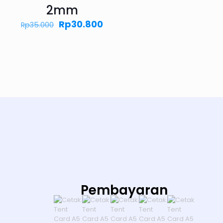
2mm
Harga
Harga
Rp
30.800
Rp
35.000
aslinya
saat
adalah:
ini
Rp35.000.
adalah:
Rp30.800.
Pembayaran