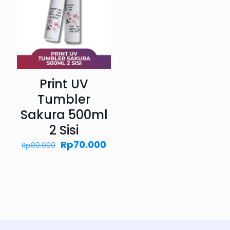
Print UV
Tumbler
Sakura 500ml
2 Sisi
Harga
Harga
Rp
70.000
Rp
80.000
aslinya
saat
adalah:
ini
Rp80.000.
adalah:
Rp70.000.