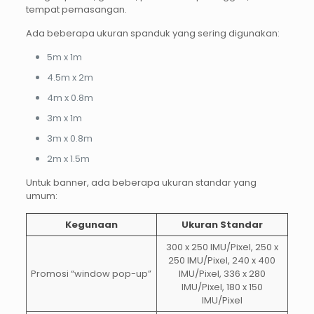
tempat pemasangan.
Ada beberapa ukuran spanduk yang sering digunakan:
5m x 1m
4.5m x 2m
4m x 0.8m
3m x 1m
3m x 0.8m
2m x 1.5m
Untuk banner, ada beberapa ukuran standar yang
umum:
Kegunaan
Ukuran Standar
300 x 250 IMU/Pixel, 250 x
250 IMU/Pixel, 240 x 400
Promosi “window pop-up”
IMU/Pixel, 336 x 280
IMU/Pixel, 180 x 150
IMU/Pixel