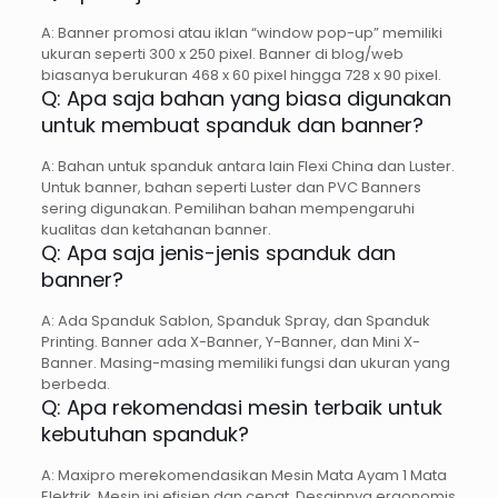
A: Banner promosi atau iklan “window pop-up” memiliki
ukuran seperti 300 x 250 pixel. Banner di blog/web
biasanya berukuran 468 x 60 pixel hingga 728 x 90 pixel.
Q: Apa saja bahan yang biasa digunakan
untuk membuat spanduk dan banner?
A: Bahan untuk spanduk antara lain Flexi China dan Luster.
Untuk banner, bahan seperti Luster dan PVC Banners
sering digunakan. Pemilihan bahan mempengaruhi
kualitas dan ketahanan banner.
Q: Apa saja jenis-jenis spanduk dan
banner?
A: Ada Spanduk Sablon, Spanduk Spray, dan Spanduk
Printing. Banner ada X-Banner, Y-Banner, dan Mini X-
Banner. Masing-masing memiliki fungsi dan ukuran yang
berbeda.
Q: Apa rekomendasi mesin terbaik untuk
kebutuhan spanduk?
A: Maxipro merekomendasikan Mesin Mata Ayam 1 Mata
Elektrik. Mesin ini efisien dan cepat. Desainnya ergonomis