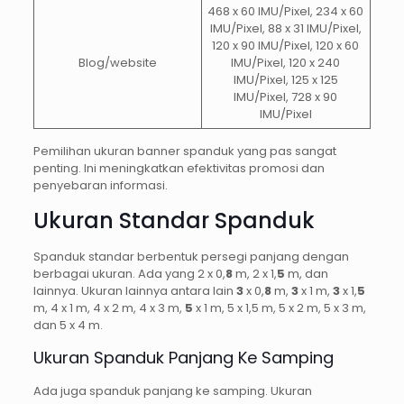
468 x 60 IMU/Pixel, 234 x 60
IMU/Pixel, 88 x 31 IMU/Pixel,
120 x 90 IMU/Pixel, 120 x 60
Blog/website
IMU/Pixel, 120 x 240
IMU/Pixel, 125 x 125
IMU/Pixel, 728 x 90
IMU/Pixel
Pemilihan ukuran banner spanduk yang pas sangat
penting. Ini meningkatkan efektivitas promosi dan
penyebaran informasi.
Ukuran Standar Spanduk
Spanduk standar berbentuk persegi panjang dengan
berbagai ukuran. Ada yang 2 x 0,
8
m, 2 x 1,
5
m, dan
lainnya. Ukuran lainnya antara lain
3
x 0,
8
m,
3
x 1 m,
3
x 1,
5
m, 4 x 1 m, 4 x 2 m, 4 x 3 m,
5
x 1 m, 5 x 1,5 m, 5 x 2 m, 5 x 3 m,
dan 5 x 4 m.
Ukuran Spanduk Panjang Ke Samping
Ada juga spanduk panjang ke samping. Ukuran