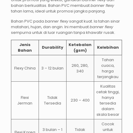
bahan berkualitas. Bahan PVC membuat
banner flexy
tahan lama, ideal untuk promosi jangka panjang.
Bahan PVC pada
banner flexy
sangat kuat. Ia tahan sinar
matahari, hujan, dan angin. Ini membuat
banner flexy
sempurna untuk di luar ruangan tanpa khawatir rusak.
Jenis
Ketebalan
Durability
Kelebihan
Bahan
(gsm)
Tahan
260, 280,
cuaca,
Flexy China
3 – 12 bulan
340
harga
terjangkau
Kualitas
cetak tinggi,
Flexi
Tidak
hanya
230 – 400
Jerman
Tersedia
tersedia
dalam
skala besar
Cocok
3 bulan – 1
Tidak
untuk
Flexi Korea