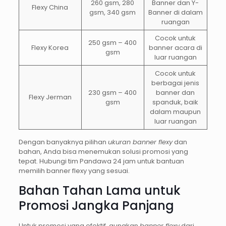
260 gsm, 280
Banner dan Y-
Flexy China
gsm, 340 gsm
Banner di dalam
ruangan
Cocok untuk
250 gsm – 400
Flexy Korea
banner acara di
gsm
luar ruangan
Cocok untuk
berbagai jenis
230 gsm – 400
banner dan
Flexy Jerman
gsm
spanduk, baik
dalam maupun
luar ruangan
Dengan banyaknya pilihan
ukuran banner flexy
dan
bahan, Anda bisa menemukan solusi promosi yang
tepat. Hubungi tim Pandawa 24 jam untuk bantuan
memilih banner flexy yang sesuai.
Bahan Tahan Lama untuk
Promosi Jangka Panjang
Untuk promosi yang efektif, gunakan
banner flexy
dari