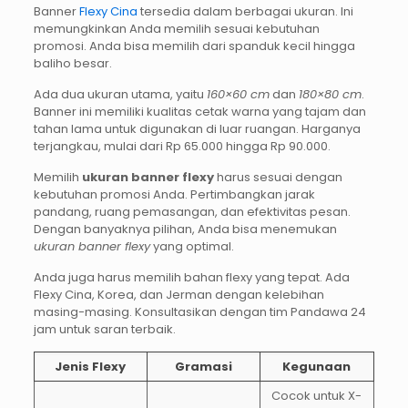
Banner
Flexy Cina
tersedia dalam berbagai ukuran. Ini
memungkinkan Anda memilih sesuai kebutuhan
promosi. Anda bisa memilih dari spanduk kecil hingga
baliho besar.
Ada dua ukuran utama, yaitu
160×60 cm
dan
180×80 cm
.
Banner ini memiliki kualitas cetak warna yang tajam dan
tahan lama untuk digunakan di luar ruangan. Harganya
terjangkau, mulai dari Rp 65.000 hingga Rp 90.000.
Memilih
ukuran banner flexy
harus sesuai dengan
kebutuhan promosi Anda. Pertimbangkan jarak
pandang, ruang pemasangan, dan efektivitas pesan.
Dengan banyaknya pilihan, Anda bisa menemukan
ukuran banner flexy
yang optimal.
Anda juga harus memilih bahan flexy yang tepat. Ada
Flexy Cina, Korea, dan Jerman dengan kelebihan
masing-masing. Konsultasikan dengan tim Pandawa 24
jam untuk saran terbaik.
Jenis Flexy
Gramasi
Kegunaan
Cocok untuk X-