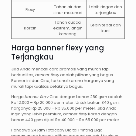
Tahan air dan
Lebih ringan dan
Flexy
sinar matahari
terjangkau
Tahan cuaca
Lebih tebal dan
Korcin
ekstrem, angin
kuat
kencang
Harga banner flexy yang
Terjangkau
Jika Anda mencari cara promosi yang murah tapi
berkualitas,
banner flexy
adalah pilihan yang bagus.
Banner ini dari Cina, terkenal karena harganya yang
murah tapi kualitas cetaknya bagus.
Harga
banner flexy
Cina dengan bahan 280 gsm adalah
Rp 12.000 – Rp 20.000 per meter. Untuk bahan 340 gsm,
harganya Rp 25.000 – Rp 35.000 per meter. Jika Anda
ingin yang lebih premium,
banner flexy
Korea dengan
bahan 440 gsm dijual Rp 40.000 – Rp 65.000 per meter.
Pandawa 24 jam Fotocopy Digital Printing juga
menawarkan banyak pilihan promosi murah. Misalnya: