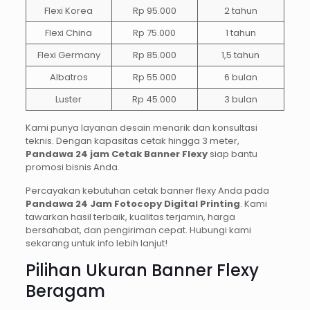
Flexi Korea
Rp 95.000
2 tahun
Flexi China
Rp 75.000
1 tahun
Flexi Germany
Rp 85.000
1,5 tahun
Albatros
Rp 55.000
6 bulan
Luster
Rp 45.000
3 bulan
Kami punya layanan desain menarik dan konsultasi
teknis. Dengan kapasitas cetak hingga 3 meter,
Pandawa 24 jam Cetak Banner Flexy
siap bantu
promosi bisnis Anda.
Percayakan kebutuhan cetak banner flexy Anda pada
Pandawa 24 Jam Fotocopy Digital Printing
. Kami
tawarkan hasil terbaik, kualitas terjamin, harga
bersahabat, dan pengiriman cepat. Hubungi kami
sekarang untuk info lebih lanjut!
Pilihan Ukuran Banner Flexy
Beragam