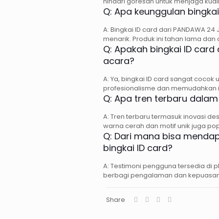
hindari goresan untuk menjaga kuali
Q: Apa keunggulan bingka
A: Bingkai ID card dari PANDAWA 24 
menarik. Produk ini tahan lama dan
Q: Apakah bingkai ID card
acara?
A: Ya, bingkai ID card sangat cocok 
profesionalisme dan memudahkan id
Q: Apa tren terbaru dalam 
A: Tren terbaru termasuk inovasi d
warna cerah dan motif unik juga pop
Q: Dari mana bisa mendap
bingkai ID card?
A: Testimoni pengguna tersedia di 
berbagi pengalaman dan kepuasan
Share