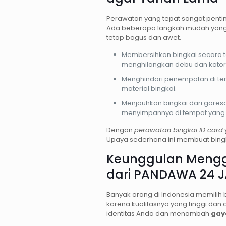
Perawatan yang tepat sangat pentin
Ada beberapa langkah mudah yang bi
tetap bagus dan awet.
Membersihkan bingkai secara 
menghilangkan debu dan kotor
Menghindari penempatan di te
material bingkai.
Menjauhkan bingkai dari goresa
menyimpannya di tempat yang
Dengan
perawatan bingkai ID card
Upaya sederhana ini membuat bingk
Keunggulan Mengg
dari PANDAWA 24 
Banyak orang di Indonesia memilih b
karena kualitasnya yang tinggi dan 
identitas Anda dan menambah
gay