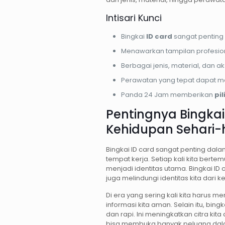
Intisari Kunci
Bingkai
ID card
sangat penting
Menawarkan tampilan profesion
Berbagai jenis, material, dan ak
Perawatan yang tepat dapat 
Panda 24 Jam memberikan
pi
Pentingnya Bingka
Kehidupan Sehari-h
Bingkai ID card sangat penting dal
tempat kerja. Setiap kali kita bertem
menjadi identitas utama. Bingkai ID 
juga melindungi identitas kita dari 
Di era yang sering kali kita harus m
informasi kita aman. Selain itu, bin
dan rapi. Ini meningkatkan citra kit
bisa membuka banyak peluang dalam 