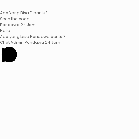
Ada Yang Bisa Dibantu?
Scan the code
Pandawa 24 Jam
Hallo...
Ada yang bisa Pandawa bantu ?
Chat Admin Pandawa 24 Jam