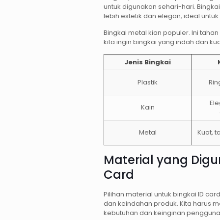
untuk digunakan sehari-hari. Bingkai
lebih estetik dan elegan, ideal untuk
Bingkai metal kian populer. Ini ta
kita ingin bingkai yang indah dan kua
Jenis Bingkai
Plastik
Rin
El
Kain
Metal
Kuat, 
Material yang Digu
Card
Pilihan material untuk bingkai ID c
dan keindahan produk. Kita harus m
kebutuhan dan keinginan pengguna