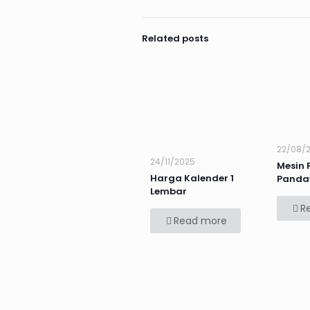
Related posts
22/08/
24/11/2025
Mesin 
Harga Kalender 1
Panda
Lembar
R
Read more