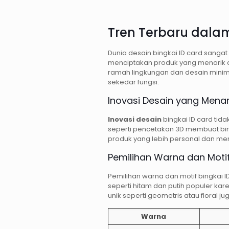
Tren Terbaru dalam
Dunia desain bingkai ID card sang
menciptakan produk yang menarik da
ramah lingkungan dan desain minima
sekedar fungsi.
Inovasi Desain yang Menar
Inovasi desain
bingkai ID card tid
seperti pencetakan 3D membuat bing
produk yang lebih personal dan men
Pemilihan Warna dan Moti
Pemilihan warna dan motif bingkai 
seperti hitam dan putih populer ka
unik seperti geometris atau floral j
Warna