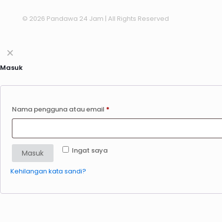
© 2026 Pandawa 24 Jam
| All Rights Reserved
✕
Masuk
Nama pengguna atau email
*
Ingat saya
Masuk
Kehilangan kata sandi?