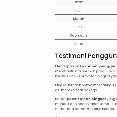
Hitam
Putih
Merah
Biru
Geometris
Floral
Testimoni Pengguna
Mendapatkan
testimoni pengguna
membantu kita memilih produk yan
kualitas dan kepraktisan bingkai y
Bingkai ini tidak hanya melindungi 
diri mereka saat bekerja.
Berbagai
kelebihan bingkai
yang d
menarik dan bahan tahan lama. Ini 
acara. Baik formal maupun informal.