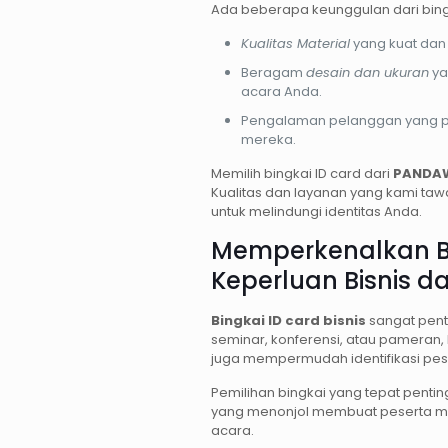
Ada beberapa keunggulan dari bing
Kualitas Material
yang kuat dan 
Beragam
desain dan ukuran
ya
acara Anda.
Pengalaman pelanggan yang po
mereka.
Memilih bingkai ID card dari
PANDAW
Kualitas dan layanan yang kami ta
untuk melindungi identitas Anda.
Memperkenalkan Bi
Keperluan Bisnis d
Bingkai ID card bisnis
sangat penti
seminar, konferensi, atau pameran, b
juga mempermudah identifikasi pes
Pemilihan bingkai yang tepat pentin
yang menonjol membuat peserta mud
acara.