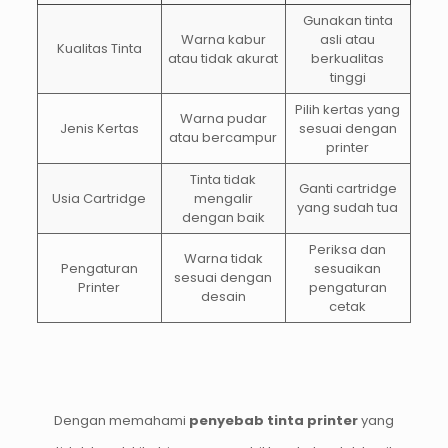
Gunakan tinta
Warna kabur
asli atau
Kualitas Tinta
atau tidak akurat
berkualitas
tinggi
Pilih kertas yang
Warna pudar
Jenis Kertas
sesuai dengan
atau bercampur
printer
Tinta tidak
Ganti cartridge
Usia Cartridge
mengalir
yang sudah tua
dengan baik
Periksa dan
Warna tidak
Pengaturan
sesuaikan
sesuai dengan
Printer
pengaturan
desain
cetak
Dengan memahami
penyebab tinta printer
yang