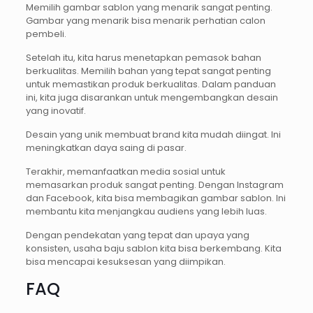
Memilih gambar sablon yang menarik sangat penting.
Gambar yang menarik bisa menarik perhatian calon
pembeli.
Setelah itu, kita harus menetapkan pemasok bahan
berkualitas. Memilih bahan yang tepat sangat penting
untuk memastikan produk berkualitas. Dalam panduan
ini, kita juga disarankan untuk mengembangkan desain
yang inovatif.
Desain yang unik membuat brand kita mudah diingat. Ini
meningkatkan daya saing di pasar.
Terakhir, memanfaatkan media sosial untuk
memasarkan produk sangat penting. Dengan Instagram
dan Facebook, kita bisa membagikan gambar sablon. Ini
membantu kita menjangkau audiens yang lebih luas.
Dengan pendekatan yang tepat dan upaya yang
konsisten, usaha baju sablon kita bisa berkembang. Kita
bisa mencapai kesuksesan yang diimpikan.
FAQ