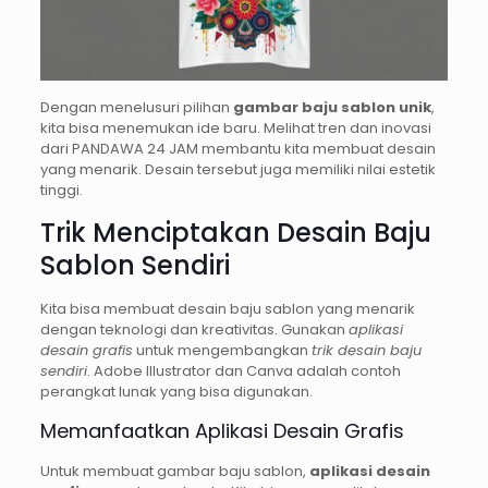
Dengan menelusuri pilihan
gambar baju sablon unik
,
kita bisa menemukan ide baru. Melihat tren dan inovasi
dari PANDAWA 24 JAM membantu kita membuat desain
yang menarik. Desain tersebut juga memiliki nilai estetik
tinggi.
Trik Menciptakan Desain Baju
Sablon Sendiri
Kita bisa membuat desain baju sablon yang menarik
dengan teknologi dan kreativitas. Gunakan
aplikasi
desain grafis
untuk mengembangkan
trik desain baju
sendiri
. Adobe Illustrator dan Canva adalah contoh
perangkat lunak yang bisa digunakan.
Memanfaatkan Aplikasi Desain Grafis
Untuk membuat gambar baju sablon,
aplikasi desain