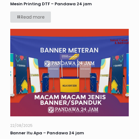
Mesin Printing DTF – Pandawa 24 jam
Read more
22/08/2025
Banner Itu Apa – Pandawa 24 jam