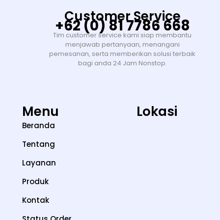
Customer Service
+62 (0) 81 7786 668
Tim customer service kami siap membantu
menjawab pertanyaan, menangani
pemesanan, serta memberikan solusi terbaik
bagi anda 24 Jam Nonstop.
Menu
Lokasi
Beranda
Tentang
Layanan
Produk
Kontak
Status Order