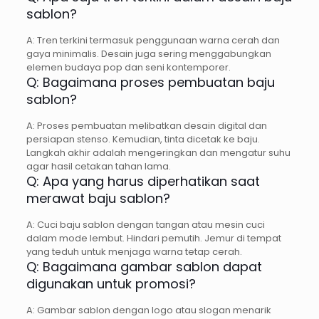
sablon?
A: Tren terkini termasuk penggunaan warna cerah dan
gaya minimalis. Desain juga sering menggabungkan
elemen budaya pop dan seni kontemporer.
Q: Bagaimana proses pembuatan baju
sablon?
A: Proses pembuatan melibatkan desain digital dan
persiapan stenso. Kemudian, tinta dicetak ke baju.
Langkah akhir adalah mengeringkan dan mengatur suhu
agar hasil cetakan tahan lama.
Q: Apa yang harus diperhatikan saat
merawat baju sablon?
A: Cuci baju sablon dengan tangan atau mesin cuci
dalam mode lembut. Hindari pemutih. Jemur di tempat
yang teduh untuk menjaga warna tetap cerah.
Q: Bagaimana gambar sablon dapat
digunakan untuk promosi?
A: Gambar sablon dengan logo atau slogan menarik