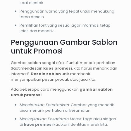
saat dicetak.
Penggunaan warna yang tepat untuk mendukung
tema desain.
Pemilihan font yang sesuai agar informasi tetap
jelas dan menarik.
Penggunaan Gambar Sablon
untuk Promosi
Gambar sablon sangat efektif untuk menarik perhatian.
Saat mendesain
kaos promosi
, kita harus menarik dan
informatif.
Desain sablon
unik membantu
menyampaikan pesan produk atau jasa kita.
Ada beberapa cara menggunakan
gambar sablon
untuk promosi
:
Menciptakan Ketertarikan
: Gambar yang menarik
bisa menarik perhatian di keramaian.
Meningkatkan Kesadaran Merek
: Logo atau slogan
di
kaos promosi
kuatkan identitas merek kita.