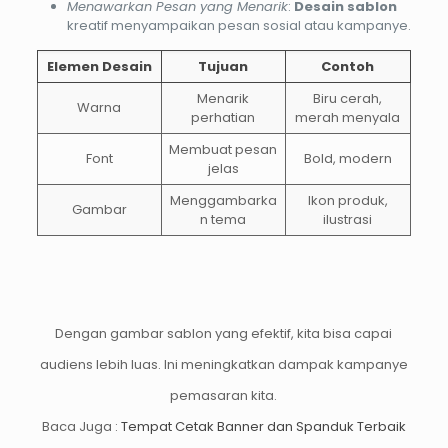
Menawarkan Pesan yang Menarik
:
Desain sablon
kreatif menyampaikan pesan sosial atau kampanye.
Elemen Desain
Tujuan
Contoh
Menarik
Biru cerah,
Warna
perhatian
merah menyala
Membuat pesan
Font
Bold, modern
jelas
Menggambarka
Ikon produk,
Gambar
n tema
ilustrasi
Dengan gambar sablon yang efektif, kita bisa capai
audiens lebih luas. Ini meningkatkan dampak kampanye
pemasaran kita.
Baca Juga :
Tempat Cetak Banner dan Spanduk Terbaik