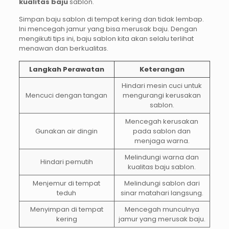
kualitas baju
sablon.
Simpan baju sablon di tempat kering dan tidak lembap.
Ini mencegah jamur yang bisa merusak baju. Dengan
mengikuti tips ini, baju sablon kita akan selalu terlihat
menawan dan berkualitas.
Langkah Perawatan
Keterangan
Hindari mesin cuci untuk
Mencuci dengan tangan
mengurangi kerusakan
sablon.
Mencegah kerusakan
Gunakan air dingin
pada sablon dan
menjaga warna.
Melindungi warna dan
Hindari pemutih
kualitas baju sablon.
Menjemur di tempat
Melindungi sablon dari
teduh
sinar matahari langsung.
Menyimpan di tempat
Mencegah munculnya
kering
jamur yang merusak baju.