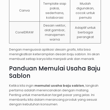
Template siap
Mudah
pakai,
digunakan,
Canva
sederhana,
cocok untuk
kolaborasi
pemula
Desain vektor,
Adaptif untuk
alat gambar,
CorelDRAW
berbagai
manajemen
perangkat
warna
Dengan menguasai
aplikasi desain grafis
, kita bisa
meningkatkan keterampilan desain baju sablon. Ini akan
membuat setiap karya kita menjadi unik dan menarik.
Panduan Memulai Usaha Baju
Sablon
Ketika kita ingin
memulai usaha baju sablon
, langkah
pertama adalah merencanakan dengan matang.
Penting untuk menentukan target pasar yang jelas. Ini
membantu kita dalam merancang produk yang sesuai
dengan kebutuhan konsumen.