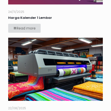
24/11/2025
Harga Kalender 1 Lembar
Read more
22/08/2025