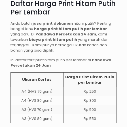
Daftar Harga Print Hitam Putih
Per Lembar
Anda butuh
jasa print dokumen
hitam putih? Penting
banget tahu
harga print hitam putih per lembar
yang baru. Di
Pandawa Percetakan 24 Jam
, kami
tawarkan
biaya print hitam putih
yang murah dan
terjangkau. Kami punya berbagai ukuran kertas dan
bahan yang bisa dipilih.
Ini daftar tarif print hitam putih per lembar di
Pandawa
Percetakan 24 Jam
:
Harga Print Hitam Putih
Ukuran Kertas
per Lembar
A4 (HVS 70 gsm)
Rp 250
A4 (HVS 80 gsm)
Rp 300
A3 (HVS 70 gsm)
Rp 500
A3 (HVS 80 gsm)
Rp 550