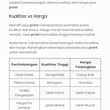
adalah keseimbangan antara
kualitas
dan
harga
jasa
print
.
Kualitas vs Harga
Memilih jasa
print
membutuhkan perhatian pada
kualitas dan biaya. Harga murah bisa berarti kualitas
rendah. Jasa
print
berkualitas tinggi biasanya mahal.
Anda harus menemukan keseimbangan antara kualitas
dan harga. Bandingkan beberapa penyedia jasa
print
untuk nilai terbaik.
Harga
Pertimbangan
Kualitas Tinggi
Terjangkau
Hasil Cetak
Sangat Baik
Cukup Baik
Pilihan Kertas
Beragam
Terbatas
Waktu
Lebih Lama
Lebih Cepat
Pengerjaan
Harga Per
Lebih Mahal
Lebih Murah
Lembar