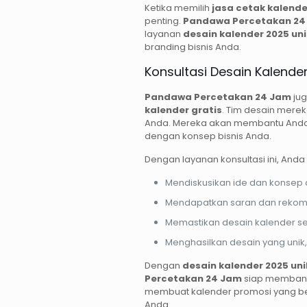
Ketika memilih
jasa cetak kalende
penting.
Pandawa Percetakan 24
layanan
desain kalender 2025 uni
branding bisnis Anda.
Konsultasi Desain Kalender
Pandawa Percetakan 24 Jam
ju
kalender gratis
. Tim desain mer
Anda. Mereka akan membantu Anda
dengan konsep bisnis Anda.
Dengan layanan konsultasi ini, Anda 
Mendiskusikan ide dan konsep 
Mendapatkan saran dan rekomen
Memastikan desain kalender s
Menghasilkan desain yang unik, 
Dengan
desain kalender 2025 uni
Percetakan 24 Jam
siap membant
membuat kalender promosi yang ber
Anda.