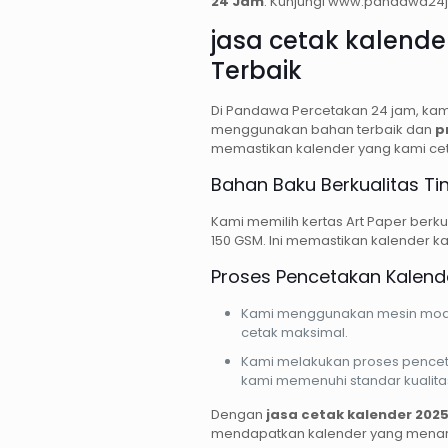
24 Jam
. Kunjungi www.pandawa24jam
jasa cetak kalende
Terbaik
Di Pandawa Percetakan 24 jam, kami
menggunakan bahan terbaik dan
p
memastikan kalender yang kami cet
Bahan Baku Berkualitas Ti
Kami memilih kertas Art Paper berkual
150 GSM. Ini memastikan kalender kam
Proses Pencetakan Kalende
Kami menggunakan mesin modern 
cetak maksimal.
Kami melakukan proses penceta
kami memenuhi standar kualitas
Dengan
jasa cetak kalender 2025
mendapatkan kalender yang menarik