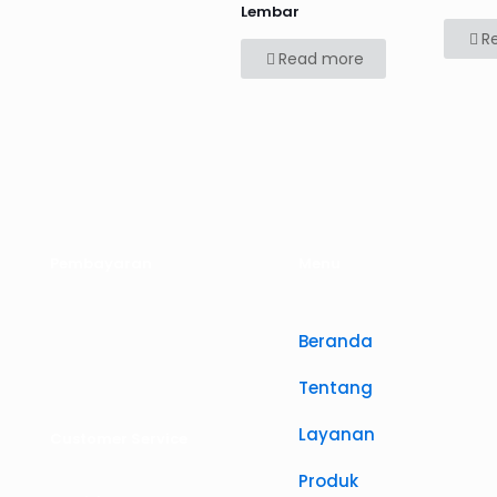
Lembar
R
Read more
Pembayaran
Menu
Beranda
Tentang
Layanan
Customer Service
Produk