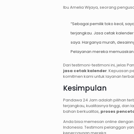
Ibu Amelia Wijaya, seorang pengusah
“Sebagai pemilik toko kecil, say
terjangkau. Jasa cetak kalend
saya. Harganya murah, desainnya
Pelayanan mereka memuaskan.
Dari testimoni-testimoni ini, jel
jasa cetak kalender
. Kepuasan p
komitmen kami untuk layanan terbai
Kesimpulan
Pandawa 24 Jam adalah pilihan terb
terjangkau, kualitasnya tinggi, d
bahan berkualitas,
proses penceta
Anda bisa memesan online dengan m
Indonesia. Testimoni pelanggan ya
kepercayaan mereka.