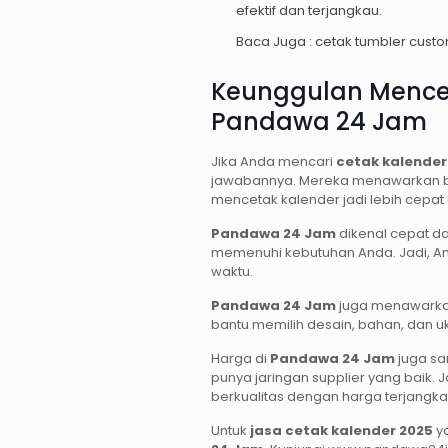
efektif dan terjangkau.
Baca Juga :
cetak tumbler cust
Keunggulan Mencet
Pandawa 24 Jam
Jika Anda mencari
cetak kalender
jawabannya. Mereka menawarkan b
mencetak kalender jadi lebih cepa
Pandawa 24 Jam
dikenal cepat da
memenuhi kebutuhan Anda. Jadi, An
waktu.
Pandawa 24 Jam
juga menawarkan
bantu memilih desain, bahan, dan uk
Harga di
Pandawa 24 Jam
juga san
punya jaringan supplier yang baik.
berkualitas dengan harga terjangka
Untuk
jasa cetak kalender 2025
ya