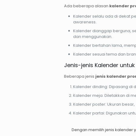
Ada beberapa alasan
kalender pr
Kalender selalu ada di dekat p
awareness.
Kalender dianggap berguna, 
dan menggunakan.
Kalender bertahan lama, mempr
Kalender sesuai tema dan bran
Jenis-jenis Kalender untu
Beberapa jenis
jenis kalender pr
Kalender dinding: Dipasang di din
Kalender meja: Diletakkan di me
Kalender poster: Ukuran besar, 
Kalender partai: Digunakan untu
Dengan memilih jenis kalender 