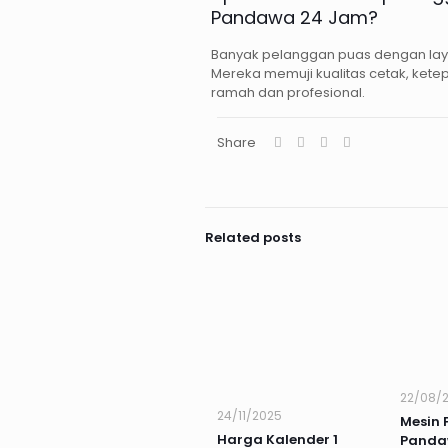
Pandawa 24 Jam?
Banyak pelanggan puas dengan lay
Mereka memuji kualitas cetak, kete
ramah dan profesional.
Share
Related posts
22/08/
24/11/2025
Mesin 
Harga Kalender 1
Panda