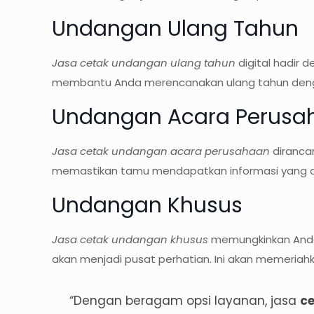
Undangan Ulang Tahun
Jasa cetak undangan ulang tahun
digital hadir 
membantu Anda merencanakan ulang tahun denga
Undangan Acara Perusa
Jasa cetak undangan acara perusahaan
dirancan
memastikan tamu mendapatkan informasi yang d
Undangan Khusus
Jasa cetak undangan khusus
memungkinkan Anda 
akan menjadi pusat perhatian. Ini akan memeriah
“Dengan beragam opsi layanan, jasa
c