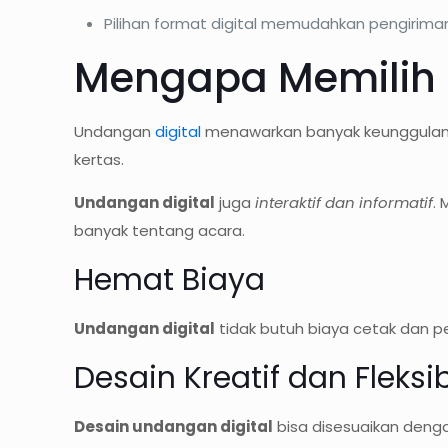
Pilihan format digital memudahkan pengirim
Mengapa Memilih 
Undangan
digital
menawarkan banyak keunggulan
kertas.
Undangan digital
juga
interaktif dan informatif
.
banyak tentang acara.
Hemat Biaya
Undangan digital
tidak butuh biaya cetak dan 
Desain Kreatif dan Fleksi
Desain undangan digital
bisa disesuaikan denga