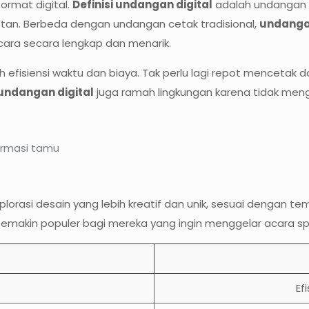
ormat digital.
Definisi undangan digital
adalah undangan y
instan. Berbeda dengan undangan cetak tradisional,
undangan
acara secara lengkap dan menarik.
 efisiensi waktu dan biaya. Tak perlu lagi repot mencetak d
undangan digital
juga ramah lingkungan karena tidak meng
rmasi tamu
orasi desain yang lebih kreatif dan unik, sesuai dengan te
 semakin populer bagi mereka yang ingin menggelar acara s
Ef