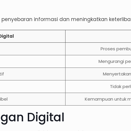
penyebaran informasi dan meningkatkan keterlib
igital
Proses pembua
Mengurangi pe
if
Menyertakan 
Tidak per
ibel
Kemampuan untuk me
an Digital