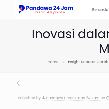
Beranda
Inovasi dal
M
Home
Insight Seputar Cetak
Published by
Pandawa Percetakan 24 Jam
on