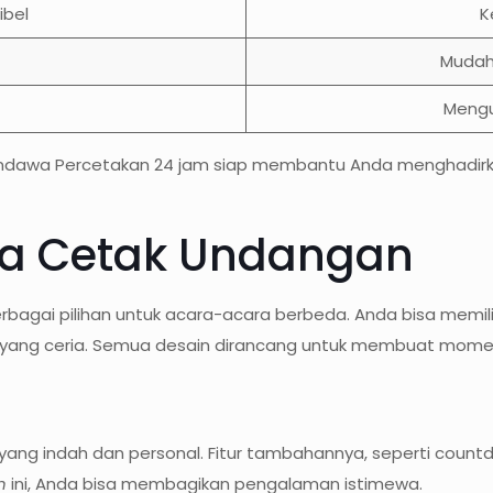
ibel
K
Mudah
Mengu
andawa Percetakan 24 jam siap membantu Anda menghadirkan
sa Cetak Undangan
bagai pilihan untuk acara-acara berbeda. Anda bisa memili
yang ceria. Semua desain dirancang untuk membuat momen
ang indah dan personal. Fitur tambahannya, seperti countd
n
ini, Anda bisa membagikan pengalaman istimewa.