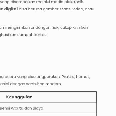
ang disampaikan melalui media elektronik,
 digital
bisa berupa gambar statis, video, atau
an mengirimkan undangan fisik, cukup kirimkan
hasilkan sampah kertas.
ma acara yang diselenggarakan. Praktis, hemat,
pesial dengan sentuhan modern.
Keunggulan
isiensi Waktu dan Biaya