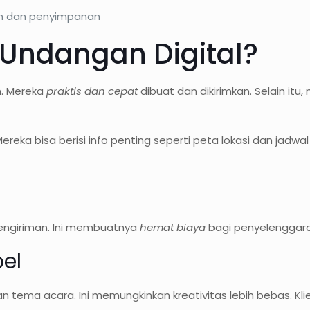
an dan penyimpanan
Undangan Digital?
. Mereka
praktis dan cepat
dibuat dan dikirimkan. Selain itu
 Mereka bisa berisi info penting seperti peta lokasi dan jad
pengiriman. Ini membuatnya
hemat biaya
bagi penyelenggara
bel
n tema acara. Ini memungkinkan kreativitas lebih bebas. K