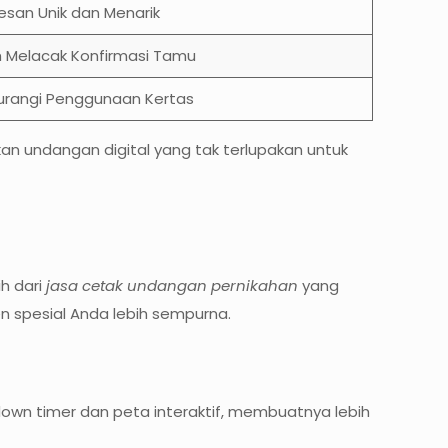
esan Unik dan Menarik
 Melacak Konfirmasi Tamu
rangi Penggunaan Kertas
 undangan digital yang tak terlupakan untuk
h dari
jasa cetak undangan pernikahan
yang
 spesial Anda lebih sempurna.
own timer dan peta interaktif, membuatnya lebih