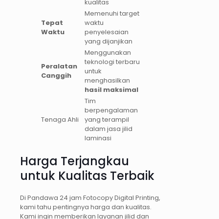
kualitas
Memenuhi target
Tepat
waktu
Waktu
penyelesaian
yang dijanjikan
Menggunakan
teknologi terbaru
Peralatan
untuk
Canggih
menghasilkan
hasil maksimal
Tim
berpengalaman
Tenaga Ahli
yang terampil
dalam jasa jilid
laminasi
Harga Terjangkau
untuk Kualitas Terbaik
Di Pandawa 24 jam Fotocopy Digital Printing,
kami tahu pentingnya harga dan kualitas.
Kami ingin memberikan layanan jilid dan