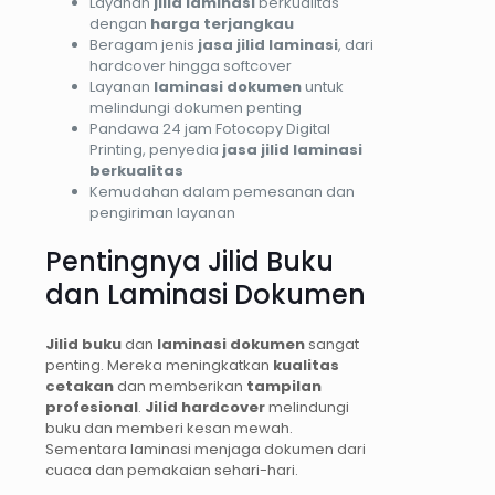
Layanan
jilid laminasi
berkualitas
dengan
harga terjangkau
Beragam jenis
jasa jilid laminasi
, dari
hardcover hingga softcover
Layanan
laminasi dokumen
untuk
melindungi dokumen penting
Pandawa 24 jam Fotocopy Digital
Printing, penyedia
jasa jilid laminasi
berkualitas
Kemudahan dalam pemesanan dan
pengiriman layanan
Pentingnya Jilid Buku
dan Laminasi Dokumen
Jilid buku
dan
laminasi dokumen
sangat
penting. Mereka meningkatkan
kualitas
cetakan
dan memberikan
tampilan
profesional
.
Jilid hardcover
melindungi
buku dan memberi kesan mewah.
Sementara laminasi menjaga dokumen dari
cuaca dan pemakaian sehari-hari.