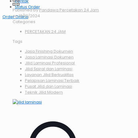
Kontak
Status Order
Published by
Pandawa Percetakan 24 Jam
on
18/10/2024
Order Online
Categories
PERCETAKAN 24 JAM
Tags
Jasa Finishing Dokumen
Jasa Laminasi Dokumen
Jilid Laminasi Profesional
Jilid Spiral dan Laminasi
Layanan Jilid Berkualitas
Pelapisan Laminasi Terbaik
Pusat Jilid dan Laminasi
Teknik Jilid Modern