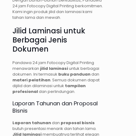
Dengan
bahan-bahan berkualitas
, Pandawa
24 jam Fotocopy Digital Printing berkomitmen.
Kami ingin produk jilid dan laminasi kami
tahan lama dan mewah.
Jilid Laminasi untuk
Berbagai Jenis
Dokumen
Pandawa 24 jam Fotocopy Digital Printing
menawarkan
jilid laminasi
untuk berbagai
dokumen. Ini termasuk
buku panduan
dan
materi pelatihan
. Semua dokumen dapat
dijilid dan dilaminasi untuk
tampilan
profesional
dan perlindungan.
Laporan Tahunan dan Proposal
Bisnis
Laporan tahunan
dan
proposal bisnis
butuh presentasi menarik dan tahan lama.
Jilid laminasi
membuatnya terlihat elegan