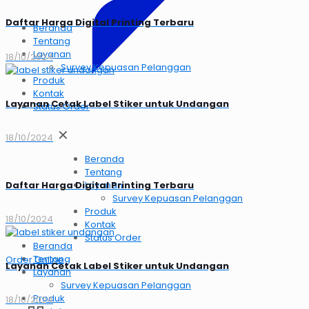
Daftar Harga Digital Printing Terbaru
Beranda
Tentang
Layanan
18/10/2024
Survey Kepuasan Pelanggan
Produk
Kontak
Layanan Cetak Label Stiker untuk Undangan
Status Order
✕
18/10/2024
Beranda
Tentang
Daftar Harga Digital Printing Terbaru
Layanan
Survey Kepuasan Pelanggan
Produk
18/10/2024
Kontak
Status Order
Beranda
Tentang
Order OnlIne
Layanan Cetak Label Stiker untuk Undangan
Layanan
Survey Kepuasan Pelanggan
Produk
18/10/2024