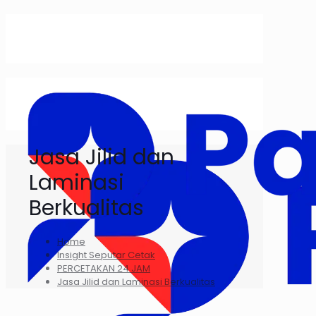
Jasa Jilid dan
Laminasi
Berkualitas
Home
Insight Seputar Cetak
PERCETAKAN 24 JAM
Jasa Jilid dan Laminasi Berkualitas