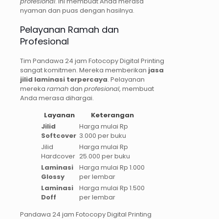
profesional
. Ini membuat Anda merasa
nyaman dan puas dengan hasilnya.
Pelayanan Ramah dan
Profesional
Tim Pandawa 24 jam Fotocopy Digital Printing
sangat komitmen. Mereka memberikan
jasa
jilid laminasi terpercaya
. Pelayanan
mereka
ramah
dan
profesional
, membuat
Anda merasa dihargai.
Layanan
Keterangan
Jilid
Harga mulai Rp
Softcover
3.000 per buku
Jilid
Harga mulai Rp
Hardcover
25.000 per buku
Laminasi
Harga mulai Rp 1.000
Glossy
per lembar
Laminasi
Harga mulai Rp 1.500
Doff
per lembar
Pandawa 24 jam Fotocopy Digital Printing