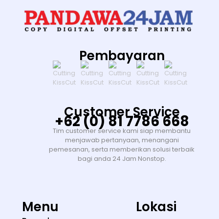
Pembayaran
Customer Service
+62 (0) 81 7786 668
Tim customer service kami siap membantu
menjawab pertanyaan, menangani
pemesanan, serta memberikan solusi terbaik
bagi anda 24 Jam Nonstop.
Menu
Lokasi