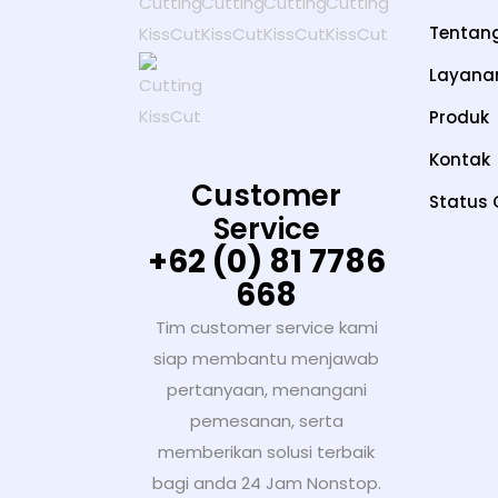
Tentan
Layana
Produk
Kontak
Customer
Status 
Service
+62 (0) 81 7786
668
Tim customer service kami
siap membantu menjawab
pertanyaan, menangani
pemesanan, serta
memberikan solusi terbaik
bagi anda 24 Jam Nonstop.