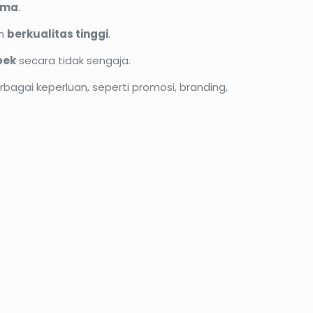
ama
.
n
berkualitas tinggi
.
bek
secara tidak sengaja.
agai keperluan, seperti promosi, branding,
PROMO33%
l
Kalender Duduk Meja
 INK
Ukuran A5 13 Lembar 2
sisi
rga
at
Harga
Harga