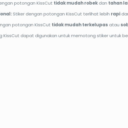
dengan potongan KissCut
tidak mudah robek
dan
tahan l
onal:
Stiker dengan potongan KissCut terlihat lebih
rapi
da
engan potongan KissCut
tidak mudah terkelupas
atau
so
g KissCut dapat digunakan untuk memotong stiker untuk berb
O37%
PROMO13%
k Blue Print A2
Print UV Stiker Viny
Cina Indoor +White
Harga
Harga
Rp
9.400
00
aslinya
saat
Harga
Ha
Rp
130.000
Rp
150.000
adalah:
ini
aslinya
sa