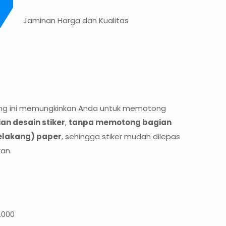
Jaminan Harga dan Kualitas
ong ini memungkinkan Anda untuk memotong
an desain stiker
,
tanpa memotong bagian
elakang) paper
, sehingga stiker mudah dilepas
an.
ga
Harga
.000