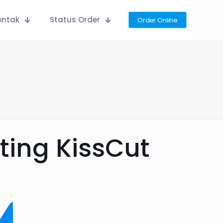
ontak
Status Order
Order Online
ting KissCut