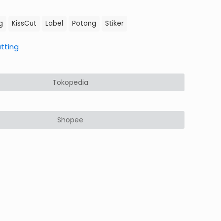
nya
saat
lah:
ini
g
KissCut
Label
Potong
Stiker
000.
adalah:
Rp4.000.
tting
Tokopedia
Shopee