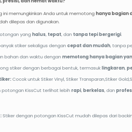
, presisi, dan hemat waktu?
ong ini memungkinkan Anda untuk memotong
hanya bagian d
udah dilepas dan digunakan.
potongan yang
halus
,
tepat
, dan
tanpa tepi bergerigi
.
anyak stiker sekaligus dengan
cepat dan mudah
, tanpa p
an bahan dan waktu dengan
memotong hanya bagian yan
ong stiker dengan berbagai bentuk, termasuk
lingkaran
,
pe
iker:
Cocok untuk Stiker Vinyl, Stiker Transparan,Stiker Gold,St
 potongan KissCut terlihat lebih
rapi
,
berkelas
, dan
profes
:
Stiker dengan potongan KissCut mudah dilepas dari back