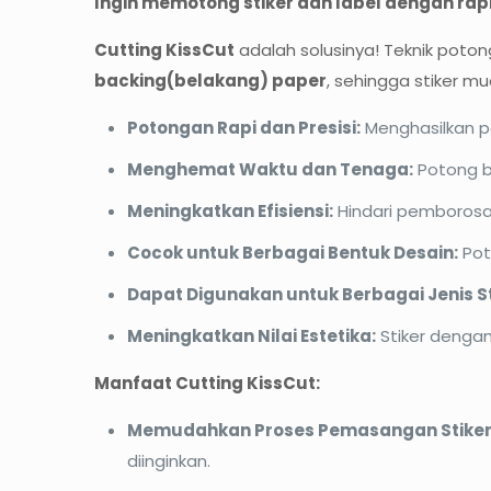
Ingin memotong stiker dan label dengan rapi
Cutting KissCut
adalah solusinya! Teknik pot
backing(belakang) paper
, sehingga stiker m
Potongan Rapi dan Presisi:
Menghasilkan 
Menghemat Waktu dan Tenaga:
Potong b
Meningkatkan Efisiensi:
Hindari pemboros
Cocok untuk Berbagai Bentuk Desain:
Pot
Dapat Digunakan untuk Berbagai Jenis St
Meningkatkan Nilai Estetika:
Stiker dengan
Manfaat Cutting KissCut:
Memudahkan Proses Pemasangan Stiker
diinginkan.