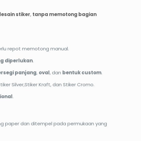
esain stiker
,
tanpa memotong bagian
erlu repot memotong manual.
g diperlukan
.
rsegi panjang
,
oval
, dan
bentuk custom
.
iker Silver,Stiker Kraft, dan Stiker Cromo.
ional
.
ing paper dan ditempel pada permukaan yang