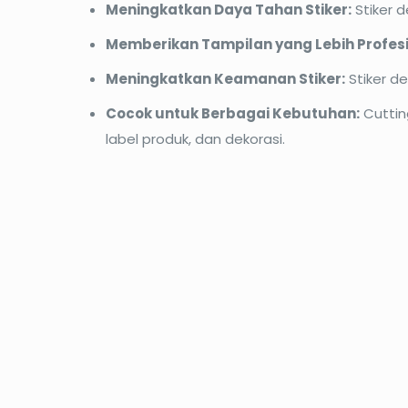
Meningkatkan Daya Tahan Stiker:
Stiker 
Memberikan Tampilan yang Lebih Profesi
Meningkatkan Keamanan Stiker:
Stiker d
Cocok untuk Berbagai Kebutuhan:
Cuttin
label produk, dan dekorasi.
PROMO12%
PROM
Cetak Blue Print A0
Ceta
Harga
Harga
Rp
17.600
Rp
20.000
Rp
15.0
aslinya
saat
adalah:
ini