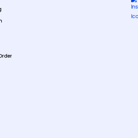
g
n
Order