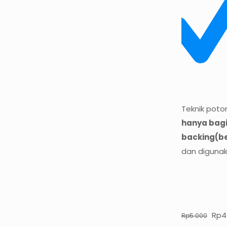
Teknik pot
hanya bagi
backing(b
dan digunak
Har
Rp
4
Rp
5.000