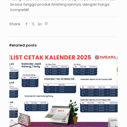
brosur hingga produk finishing lainnya, dengan harga
kompetitif.
Share
Related posts