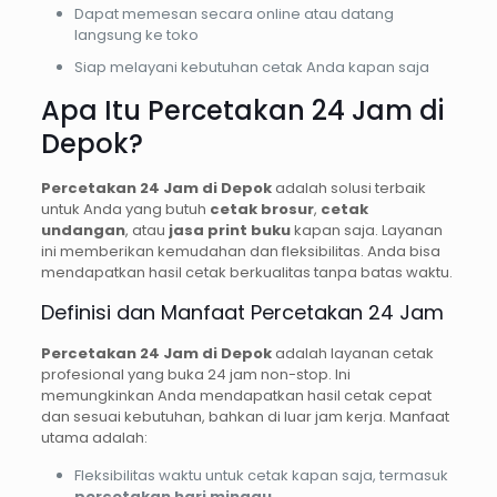
Dapat memesan secara online atau datang
langsung ke toko
Siap melayani kebutuhan cetak Anda kapan saja
Apa Itu Percetakan 24 Jam di
Depok?
Percetakan 24 Jam di Depok
adalah solusi terbaik
untuk Anda yang butuh
cetak brosur
,
cetak
undangan
, atau
jasa print buku
kapan saja. Layanan
ini memberikan kemudahan dan fleksibilitas. Anda bisa
mendapatkan hasil cetak berkualitas tanpa batas waktu.
Definisi dan Manfaat Percetakan 24 Jam
Percetakan 24 Jam di Depok
adalah layanan cetak
profesional yang buka 24 jam non-stop. Ini
memungkinkan Anda mendapatkan hasil cetak cepat
dan sesuai kebutuhan, bahkan di luar jam kerja. Manfaat
utama adalah:
Fleksibilitas waktu untuk cetak kapan saja, termasuk
percetakan hari minggu