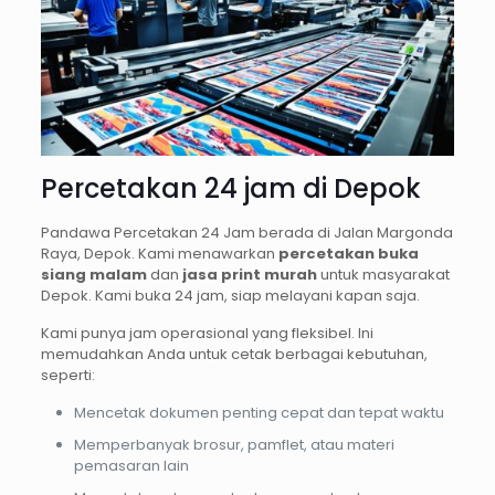
Percetakan 24 jam di Depok
Pandawa Percetakan 24 Jam berada di Jalan Margonda
Raya, Depok. Kami menawarkan
percetakan buka
siang malam
dan
jasa print murah
untuk masyarakat
Depok. Kami buka 24 jam, siap melayani kapan saja.
Kami punya jam operasional yang fleksibel. Ini
memudahkan Anda untuk cetak berbagai kebutuhan,
seperti:
Mencetak dokumen penting cepat dan tepat waktu
Memperbanyak brosur, pamflet, atau materi
pemasaran lain