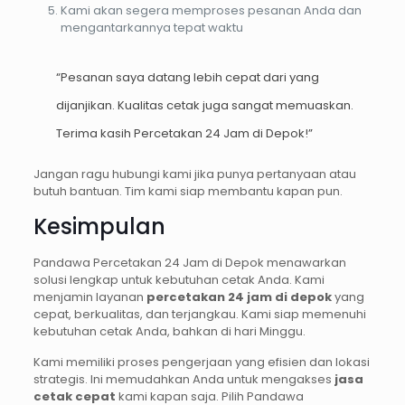
Kami akan segera memproses pesanan Anda dan
mengantarkannya tepat waktu
“Pesanan saya datang lebih cepat dari yang
dijanjikan. Kualitas cetak juga sangat memuaskan.
Terima kasih Percetakan 24 Jam di Depok!”
Jangan ragu hubungi kami jika punya pertanyaan atau
butuh bantuan. Tim kami siap membantu kapan pun.
Kesimpulan
Pandawa Percetakan 24 Jam di Depok menawarkan
solusi lengkap untuk kebutuhan cetak Anda. Kami
menjamin layanan
percetakan 24 jam di depok
yang
cepat, berkualitas, dan terjangkau. Kami siap memenuhi
kebutuhan cetak Anda, bahkan di hari Minggu.
Kami memiliki proses pengerjaan yang efisien dan lokasi
strategis. Ini memudahkan Anda untuk mengakses
jasa
cetak cepat
kami kapan saja. Pilih Pandawa