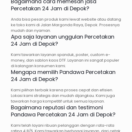
Bagaimana cara memesan jasa
Percetakan 24 Jam di Depok?
Anda bisa pesan produk kami lewat website atau datang
ke toko kami di Jalan Margonda Raya, Depok. Prosesnya
mudah dan nyaman.
Apa saja layanan unggulan Percetakan
24 Jam di Depok?
Kami tawarkan layanan spanduk, poster, custom e-
money, dan sablon kaos DTF. Layanan ini sangat populer
di kalangan konsumen kami.
Mengapa memilih Pandawa Percetakan
24 Jam di Depok?
Kami pilihan terbaik karena proses cepat dan efisien.
Lokasi kami strategis dan mudah dijangkau. Kami juga
tawarkan harga kompetitif untuk semua layanan.
Bagaimana reputasi dan testimoni
Pandawa Percetakan 24 Jam di Depok?
Kami telah layani ribuan pelanggan dengan rata-rata
rating 4.8/5. Kami tawarkan berbagai layanan, dari cetak