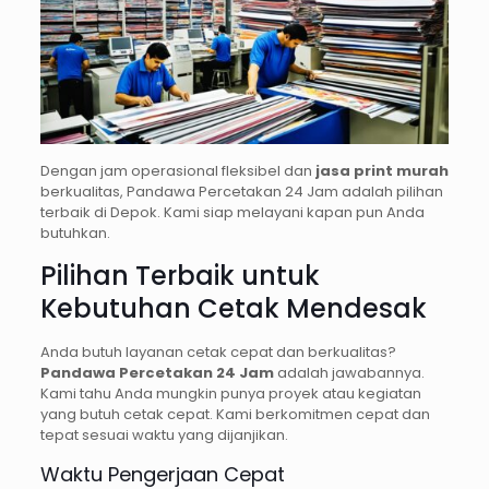
Dengan jam operasional fleksibel dan
jasa print murah
berkualitas, Pandawa Percetakan 24 Jam adalah pilihan
terbaik di Depok. Kami siap melayani kapan pun Anda
butuhkan.
Pilihan Terbaik untuk
Kebutuhan Cetak Mendesak
Anda butuh layanan cetak cepat dan berkualitas?
Pandawa Percetakan 24 Jam
adalah jawabannya.
Kami tahu Anda mungkin punya proyek atau kegiatan
yang butuh cetak cepat. Kami berkomitmen cepat dan
tepat sesuai waktu yang dijanjikan.
Waktu Pengerjaan Cepat