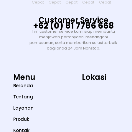
Customer Service
+62 (0) 81 7786 668
Tim customer service kami siap membantu
menjawab pertanyaan, menangani
pemesanan, serta memberikan solusi terbaik
bagi anda 24 Jam Nonstop.
Menu
Lokasi
Beranda
Tentang
Layanan
Produk
Kontak