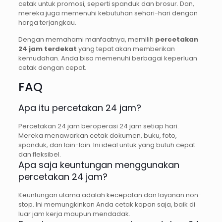
cetak untuk promosi, seperti spanduk dan brosur. Dan,
mereka juga memenuhi kebutuhan sehari-hari dengan
harga terjangkau.
Dengan memahami manfaatnya, memilih
percetakan
24 jam terdekat
yang tepat akan memberikan
kemudahan. Anda bisa memenuhi berbagai keperluan
cetak dengan cepat.
FAQ
Apa itu percetakan 24 jam?
Percetakan 24 jam beroperasi 24 jam setiap hari.
Mereka menawarkan cetak dokumen, buku, foto,
spanduk, dan lain-lain. Ini ideal untuk yang butuh cepat
dan fleksibel.
Apa saja keuntungan menggunakan
percetakan 24 jam?
Keuntungan utama adalah kecepatan dan layanan non-
stop. Ini memungkinkan Anda cetak kapan saja, baik di
luar jam kerja maupun mendadak.