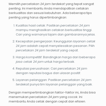
Memilih
percetakan 24 jam terdekat
yang tepat sangat
penting. Ini membantu Anda mendapatkan cetakan
berkualitas dan sesuai kebutuhan. Ada beberapa tips
penting yang harus dipertimbangkan:
Kualitas hasil cetak: Pastikan
percetakan 24 jam
mampu menghasilkan cetakan berkualitas tinggi.
Cari yang warnanya tajam dan gambarannya jelas.
Kecepatan pengerjaan: Keunggulan
layanan cetak
24 jam
adalah cepat menyelesaikan pesanan. Pilih
percetakan 24 jam terdekat
yang cepat.
Harga kompetitif: Bandingkan harga dari beberapa
jasa cetak 24 jam
untuk harga terbaik.
Reputasi perusahaan: Cari
percetakan 24 jam
dengan reputasi bagus dan ulasan positif.
Layanan pelanggan: Pastikan
percetakan 24 jam
terdekat
punya tim layanan pelanggan yang baik.
Dengan mempertimbangkan faktor-faktor ini, Anda bisa
menemukan
percetakan 24 jam
yang cocok. Ini
membantu Anda cetak dengan cepat dan efisien.