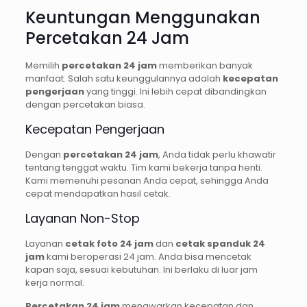
Keuntungan Menggunakan
Percetakan 24 Jam
Memilih
percetakan 24 jam
memberikan banyak
manfaat. Salah satu keunggulannya adalah
kecepatan
pengerjaan
yang tinggi. Ini lebih cepat dibandingkan
dengan percetakan biasa.
Kecepatan Pengerjaan
Dengan
percetakan 24 jam
, Anda tidak perlu khawatir
tentang tenggat waktu. Tim kami bekerja tanpa henti.
Kami memenuhi pesanan Anda cepat, sehingga Anda
cepat mendapatkan hasil cetak.
Layanan Non-Stop
Layanan
cetak foto 24 jam
dan
cetak spanduk 24
jam
kami beroperasi 24 jam. Anda bisa mencetak
kapan saja, sesuai kebutuhan. Ini berlaku di luar jam
kerja normal.
Percetakan 24 jam
menawarkan kecepatan dan