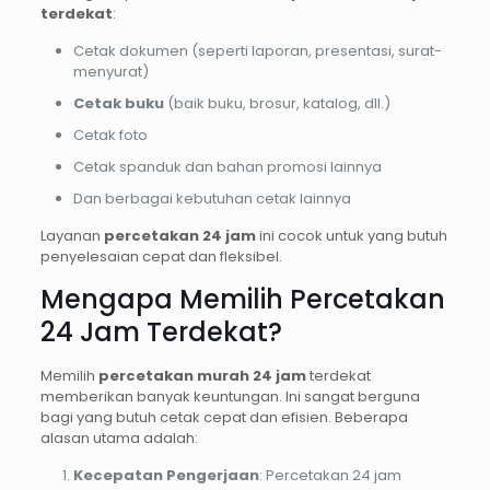
terdekat
:
Cetak dokumen (seperti laporan, presentasi, surat-
menyurat)
Cetak buku
(baik buku, brosur, katalog, dll.)
Cetak foto
Cetak spanduk dan bahan promosi lainnya
Dan berbagai kebutuhan cetak lainnya
Layanan
percetakan 24 jam
ini cocok untuk yang butuh
penyelesaian cepat dan fleksibel.
Mengapa Memilih Percetakan
24 Jam Terdekat?
Memilih
percetakan murah 24 jam
terdekat
memberikan banyak keuntungan. Ini sangat berguna
bagi yang butuh cetak cepat dan efisien. Beberapa
alasan utama adalah:
Kecepatan Pengerjaan
: Percetakan 24 jam