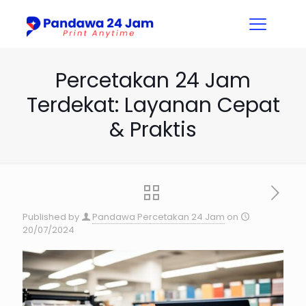
Percetakan 24 Jam
Terdekat: Layanan Cepat
& Praktis
Published by
Pandawa Percetakan 24 Jam
on
20/07/2024