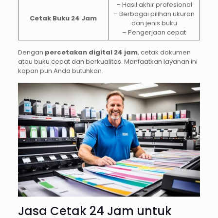
– Hasil akhir profesional
– Berbagai pilihan ukuran
Cetak Buku 24 Jam
dan jenis buku
– Pengerjaan cepat
Dengan
percetakan digital 24 jam
, cetak dokumen
atau buku cepat dan berkualitas. Manfaatkan layanan ini
kapan pun Anda butuhkan.
Jasa Cetak 24 Jam untuk