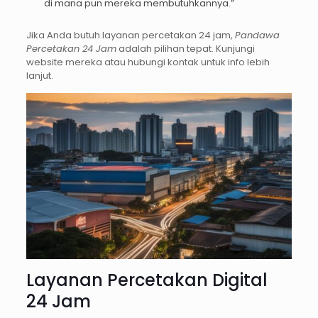
di mana pun mereka membutuhkannya.”
Jika Anda butuh layanan percetakan 24 jam,
Pandawa
Percetakan 24 Jam
adalah pilihan tepat. Kunjungi
website mereka atau hubungi kontak untuk info lebih
lanjut.
Layanan Percetakan Digital
24 Jam