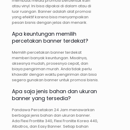
membuat media promosi berbentuk kain
atau vinyl. Ini bisa dipakai di dalam atau di
luar ruangan. Banner adalah alat promosi
yang efektif karena bisa menyampaikan
pesan bisnis dengan jelas dan menarik.
Apa keuntungan memilih
percetakan banner terdekat?
Memilih percetakan banner terdekat
memberi banyak keuntungan. Misalnya,
aksesnya mudah, prosesnya cepat, dan
biaya pengiriman murah. Anda tidak perlu
khawatir dengan waktu pengiriman dan bisa
segera gunakan banner untuk promosi bisnis.
Apa saja jenis bahan dan ukuran
banner yang tersedia?
Pandawa Percetakan 24 Jam menawarkan
berbagai jenis bahan dan ukuran banner.
Ada Flexi Frontlite 340, Flexi Fronlite Korea 440,
Albatros, dan Easy Banner. Setiap bahan