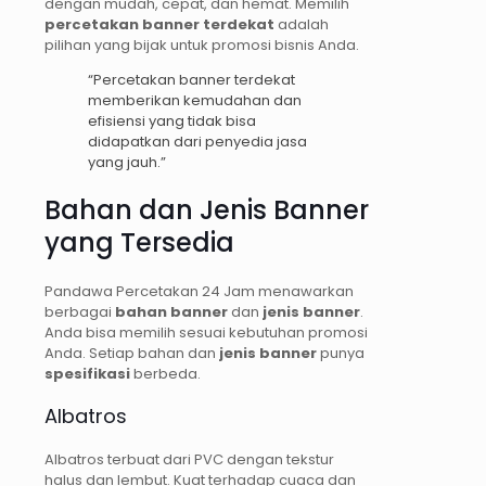
dengan mudah, cepat, dan hemat. Memilih
percetakan banner terdekat
adalah
pilihan yang bijak untuk promosi bisnis Anda.
“Percetakan banner terdekat
memberikan kemudahan dan
efisiensi yang tidak bisa
didapatkan dari penyedia jasa
yang jauh.”
Bahan dan Jenis Banner
yang Tersedia
Pandawa Percetakan 24 Jam menawarkan
berbagai
bahan banner
dan
jenis banner
.
Anda bisa memilih sesuai kebutuhan promosi
Anda. Setiap bahan dan
jenis banner
punya
spesifikasi
berbeda.
Albatros
Albatros terbuat dari PVC dengan tekstur
halus dan lembut. Kuat terhadap cuaca dan