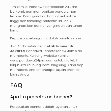
Tim kami di Pandawa Percetakan 24 Jam
berkomitmen memberikan pengalaman
terbaik. Kami gunakan bahan berkualitas
tinggi dan teknologi mutakhir. Ini untuk
menghasilkan banner yang indah dan tahan
lama.
Kepuasan pelanggan adalah prioritas kami.
Jika Anda butuh jasa
cetak banner di
Jakarta
, Pandawa Percetakan 24 Jam siap
membantu. Kunjungi website kami di
www.pandawa24jam.com untuk info lebih
lanjut. Atau hubungi kami langsung. Kami siap
membantu Anda mencapai tujuan promosi
bisnis Anda.
FAQ
Apa itu percetakan banner?
Percetakan banner adalah layanan untuk