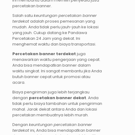
Ini membantu dalam memilih penyedia jasa
percetakan banner.
Salah satu
keuntungan percetakan banner
terdekat
adalah proses pemesanan yang
mudah. Anda tidak perlu jauh-jauh ke lokasi
yang jauh. Cukup datang ke Pandawa
Percetakan 24 Jam yang dekat. Ini
menghemat waktu dan biaya transportasi.
Percetakan banner terdekat
juga
menawarkan waktu pengerjaan yang cepat.
Anda bisa mendapatkan banner dalam
waktu singkat. Ini sangat membantu jika Anda
butuh banner cepat untuk promosi atau
acara.
Biaya pengiriman juga lebih terjangkau
dengan
percetakan banner dekat
. Anda
tidak perlu biaya tambahan untuk pengiriman
mahal. Jarak dekat antara Anda dan lokasi
percetakan membuatnya lebih murah.
Dengan
keuntungan percetakan banner
terdekat
ini, Anda bisa mendapatkan banner