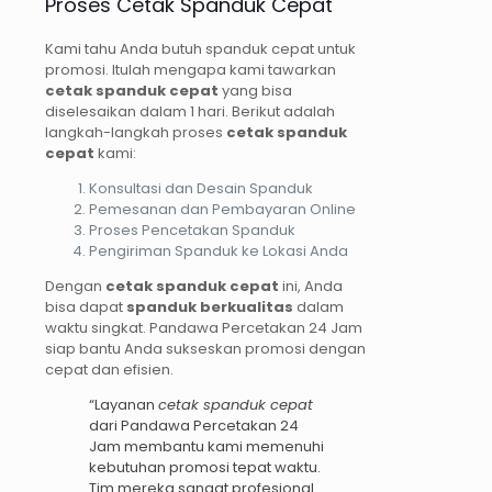
Proses Cetak Spanduk Cepat
Kami tahu Anda butuh spanduk cepat untuk
promosi. Itulah mengapa kami tawarkan
cetak spanduk cepat
yang bisa
diselesaikan dalam 1 hari. Berikut adalah
langkah-langkah proses
cetak spanduk
cepat
kami:
Konsultasi dan Desain Spanduk
Pemesanan dan Pembayaran Online
Proses Pencetakan Spanduk
Pengiriman Spanduk ke Lokasi Anda
Dengan
cetak spanduk cepat
ini, Anda
bisa dapat
spanduk berkualitas
dalam
waktu singkat. Pandawa Percetakan 24 Jam
siap bantu Anda sukseskan promosi dengan
cepat dan efisien.
“Layanan
cetak spanduk cepat
dari Pandawa Percetakan 24
Jam membantu kami memenuhi
kebutuhan promosi tepat waktu.
Tim mereka sangat profesional