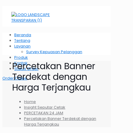
Beranda
Tentang
Layanan
Survey Kepuasan Pelanggan
Produk
Percetakan Banner
Kontak
Status Order
Terdekat dengan
Order Online
Harga Terjangkau
Home
Insight Seputar Cetak
PERCETAKAN 24 JAM
Percetakan Banner Terdekat dengan
Harga Terjangkau