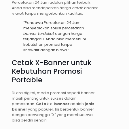
Percetakan 24 Jam adalah pilihan terbaik.
Anda bisa mendapatkan
harga cetak banner
murah
tanpa mengorbankan kualitas.
“Pandawa Percetakan 24 Jam
menyediakan solusi
percetakan
banner terdekat
dengan harga
terjangkau. Anda bisa memenuhi
kebutuhan promosi tanpa
khawatir dengan biaya.”
Cetak X-Banner untuk
Kebutuhan Promosi
Portable
Di era digital, media promosi seperti banner
masih penting untuk sukses dalam
pemasaran.
Cetak x-banner
adalah
jenis
banner
yang populer. Ini berbentuk banner
dengan penyangga “X” yang membuatnya
bisa berdiri sendiri.