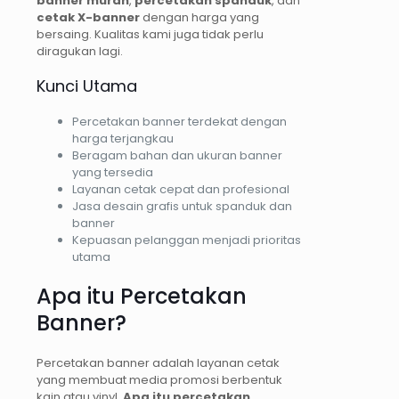
banner murah
,
percetakan spanduk
, dan
cetak X-banner
dengan harga yang
bersaing. Kualitas kami juga tidak perlu
diragukan lagi.
Kunci Utama
Percetakan banner terdekat dengan
harga terjangkau
Beragam bahan dan ukuran banner
yang tersedia
Layanan cetak cepat dan profesional
Jasa desain grafis untuk spanduk dan
banner
Kepuasan pelanggan menjadi prioritas
utama
Apa itu Percetakan
Banner?
Percetakan banner adalah layanan cetak
yang membuat media promosi berbentuk
kain atau vinyl.
Apa itu percetakan