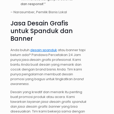
dan responsif.”
– Narasumber, Pemilik Bisnis Lokal
Jasa Desain Grafis
untuk Spanduk dan
Banner
Anda butuh
desain spanduk
atau banner tapi
belum ada? Pandawa Percetakan 24 Jam
punya jasa
desain grafis
profesional. Kami
bantu Anda buat desain yang menarik dan
cocok dengan brand bisnis Anda. Tim kami
punya pengalaman membuat desain
promosi yang bagus untuk tingkatkan
brand
awareness
.
Desain yang kreatif dan menarik itu penting
buat promosi produk atau acara. Kami
tawarkan layanan
jasa desain grafis spanduk
dan
jasa desain grafis banner
yang bisa
disesuaikan. Tim kami bekerja sama dengan