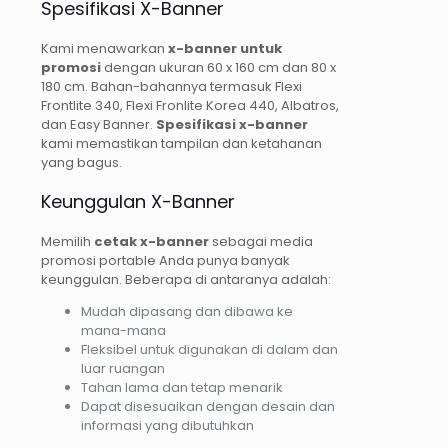
Spesifikasi X-Banner
Kami menawarkan
x-banner untuk
promosi
dengan ukuran 60 x 160 cm dan 80 x
180 cm. Bahan-bahannya termasuk Flexi
Frontlite 340, Flexi Fronlite Korea 440, Albatros,
dan Easy Banner.
Spesifikasi x-banner
kami memastikan tampilan dan ketahanan
yang bagus.
Keunggulan X-Banner
Memilih
cetak x-banner
sebagai media
promosi portable Anda punya banyak
keunggulan. Beberapa di antaranya adalah:
Mudah dipasang dan dibawa ke
mana-mana
Fleksibel untuk digunakan di dalam dan
luar ruangan
Tahan lama dan tetap menarik
Dapat disesuaikan dengan desain dan
informasi yang dibutuhkan