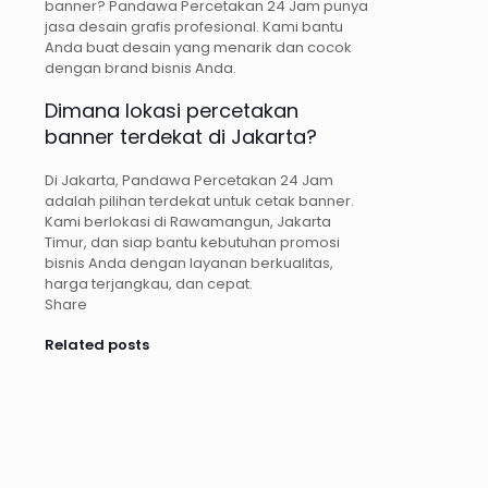
banner? Pandawa Percetakan 24 Jam punya
jasa desain grafis profesional. Kami bantu
Anda buat desain yang menarik dan cocok
dengan brand bisnis Anda.
Dimana lokasi percetakan
banner terdekat di Jakarta?
Di Jakarta, Pandawa Percetakan 24 Jam
adalah pilihan terdekat untuk cetak banner.
Kami berlokasi di Rawamangun, Jakarta
Timur, dan siap bantu kebutuhan promosi
bisnis Anda dengan layanan berkualitas,
harga terjangkau, dan cepat.
Share
Related posts