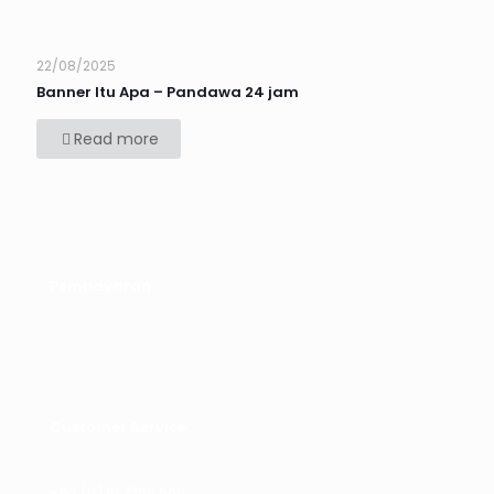
22/08/2025
Banner Itu Apa – Pandawa 24 jam
Read more
Pembayaran
Customer Service
+62 (0) 81 7786 668