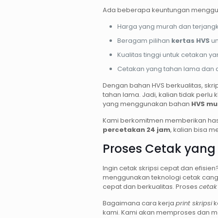
Ada beberapa keuntungan menggun
Harga yang murah dan terjang
Beragam pilihan
kertas HVS
un
Kualitas tinggi untuk cetakan
Cetakan yang tahan lama dan 
Dengan bahan HVS berkualitas, skrip
tahan lama. Jadi, kalian tidak perlu k
yang menggunakan bahan
HVS mu
Kami berkomitmen memberikan hasil
percetakan 24 jam
, kalian bisa m
Proses Cetak yang 
Ingin cetak skripsi cepat dan efisien
menggunakan teknologi cetak cangg
cepat dan berkualitas. Proses
cetak 
Bagaimana cara kerja
print skripsi
ka
kami. Kami akan memproses dan m