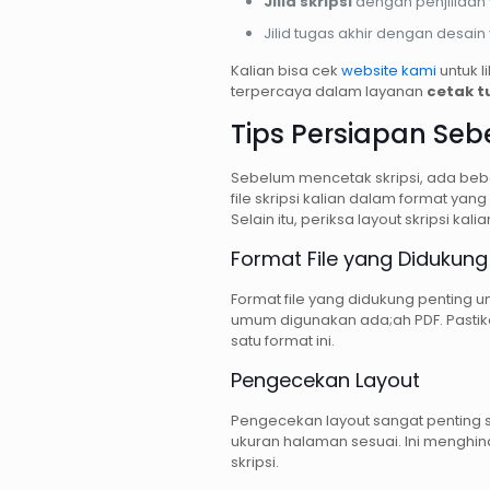
Jilid skripsi
dengan penjilidan 
Jilid tugas akhir dengan desai
Kalian bisa cek
website kami
untuk l
terpercaya dalam layanan
cetak t
Tips Persiapan Seb
Sebelum mencetak skripsi, ada bebe
file skripsi kalian dalam format ya
Selain itu, periksa layout skripsi k
Format File yang Didukung
Format file yang didukung penting un
umum digunakan ada;ah PDF. Pastikan
satu format ini.
Pengecekan Layout
Pengecekan layout sangat penting s
ukuran halaman sesuai. Ini menghin
skripsi.