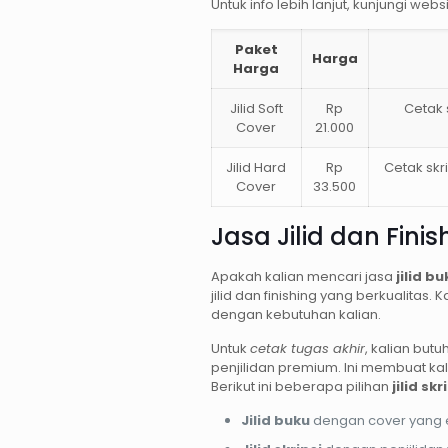
Untuk info lebih lanjut, kunjungi 
Paket
Harga
Harga
Jilid Soft
Rp
Cetak 
Cover
21.000
Jilid Hard
Rp
Cetak skr
Cover
33.500
Jasa Jilid dan Finis
Apakah kalian mencari jasa
jilid bu
jilid dan finishing yang berkualitas. 
dengan kebutuhan kalian.
Untuk
cetak tugas akhir
, kalian butu
penjilidan premium. Ini membuat kali
Berikut ini beberapa pilihan
jilid skr
Jilid buku
dengan cover yang 