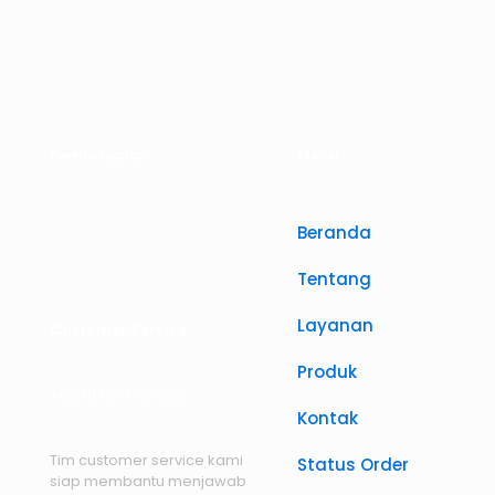
Pembayaran
Menu
Beranda
Tentang
Layanan
Customer Service
Produk
+62 (0) 81 7786 668
Kontak
Tim customer service kami
Status Order
siap membantu menjawab