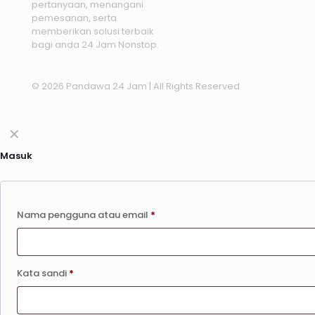
pertanyaan, menangani
pemesanan, serta
memberikan solusi terbaik
bagi anda 24 Jam Nonstop.
© 2026 Pandawa 24 Jam
| All Rights Reserved
✕
Masuk
Nama pengguna atau email
*
Kata sandi
*