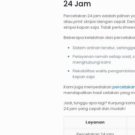
24 Jam
Percetakan 24 jam adalah pilihan y
atau
print skripsi
dengan cepat. Den
skripsi kapan saja. Tidak perlu khawa
Beberapa kelebihan dari percetaka
Sistem antrian teratur, sehing
Pelayanan ramah setiap saat, 
menghubungi kami
Fleksibilitas waktu pengambila
kapan saja
Kami juga menyediakan
percetakan
mendapatkan hasil cetakan yang 
Jadi, tunggu apa lagi? Kunjungi kam
24 jam yang cepat dan mudah!
Layanan
Percetakan 24 jam