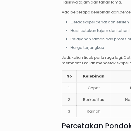
Hasilnya tajam dan tahan lama.
Ada beberapa kelebihan dari
perce
Cetak skripsi cepat dan efisien
Hasil cetakan tajam dan tahan
Pelayanan ramah dan profesio
Harga terjangkau
Jadi, kalian tidak perlu ragu lagi. C
membantu kalian mencetak skripsi d
No
Kelebihan
1
Cepat
2
Berkualitas
Ha
3
Ramah
Percetakan Pondo