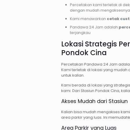
Percetakan kami terletak di de
dengan mudah mengaksesnya
Kami menawarkan
cetak cus
Pandawa 24 Jam adalah
perc
terjangkau
Lokasi Strategis P
Pondok Cina
Percetakan Pandawa 24 Jam adalah sa
Kami terletak di lokasi yang mudah 
untuk kalian.
Kami berada di lokasi yang strateg
kami. Dari Stasiun Pondok Cina, kali
Akses Mudah dari Stasiun
Kalian bisa mudah mengakses kami 
area parkir yang luas. Ini memudah
Area Parkir yang Luas