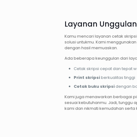
Layanan Unggulan 
Kamu mencari layanan cetak skripsi
solusi untukmu. Kami menggunakan 
dengan hasil memuaskan.
Ada beberapa keunggulan dari laya
Cetak skripsi cepat dan tepat w
Print skripsi
berkualitas tinggi
Cetak buku skripsi
dengan ban
Kami juga menawarkan berbagai pil
sesuai kebutuhanmu. Jadi, tunggu a
kami dan nikmati kemudahan serta k