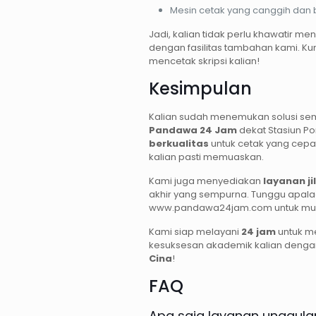
Mesin cetak yang canggih dan b
Jadi, kalian tidak perlu khawatir m
dengan fasilitas tambahan kami. K
mencetak skripsi kalian!
Kesimpulan
Kalian sudah menemukan solusi sem
Pandawa 24 Jam
dekat Stasiun P
berkualitas
untuk cetak yang cepat
kalian pasti memuaskan.
Kami juga menyediakan
layanan ji
akhir yang sempurna. Tunggu apala
www.pandawa24jam.com untuk mulai 
Kami siap melayani
24 jam
untuk me
kesuksesan akademik kalian deng
Cina
!
FAQ
Apa saja layanan unggul