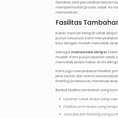
Gunakan jasa percetakan terpercay
mempermudah proses cetak. Ini mem
memuaskan.
Fasilitas Tambaha
Kalian mencari tempat cetak skri
punya solusinya! Kami menyediakan 
bisa dengan mudah mencetak skripsi
Sebagai
mahasiswa skripsi
, kali
mudah. Kami punya layanan cetak skr
mencetak skripsi kalian di sini den
Kami juga menyediakan fasilitas prin
jenis kertas dan warna sesuai kebut
finishing profesional, membuat skripsi
Berikut fasilitas tambahan yang ka
Layanan cetak skripsi yang cepa
Fasilitas print skripsi yang leng
Jasa jilid dan finishing yang pro