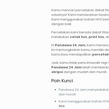
Kamu mencari percetakan dekat St
solusinya! Kami menawarkan layan
Kami menggunakan bahan HVS berkual
dengan baik.
Percetakan kami berada dekat Stas
melakukan
cetak hvs
,
print hvs
, a
Di
Pandawa 24 Jam
, kami menaw
Ini memungkinkan kamu memiliki skr
kamu bisa mendapatkan
percetak
Jadi, kamu tidak perlu khawatir lag
Pandawa 24 Jam
telah memberik
skripsi
dengan mudah dan murah.
Poin Kunci
Pandawa 24 Jam menyediakan
dan murah
Kami menggunakan bahan HVS y
hvs