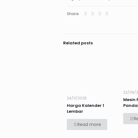
Share
Related posts
22/08/
24/11/2025
Mesin 
Harga Kalender 1
Panda
Lembar
R
Read more