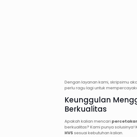
Dengan layanan kami, skripsimu aka
perlu ragu lagi untuk mempercayak
Keunggulan Meng
Berkualitas
Apakah kalian mencari
percetakan
berkualitas? Kami punya solusinya
HVS
sesuai kebutuhan kalian.