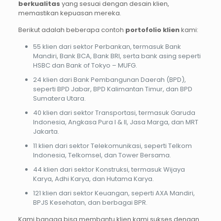
berkualitas
yang sesuai dengan desain klien,
memastikan kepuasan mereka.
Berikut adalah beberapa contoh
portofolio klien
kami:
55 klien dari sektor Perbankan, termasuk Bank
Mandiri, Bank BCA, Bank BRI, serta bank asing seperti
HSBC dan Bank of Tokyo – MUFG.
24 klien dari Bank Pembangunan Daerah (BPD),
seperti BPD Jabar, BPD Kalimantan Timur, dan BPD
Sumatera Utara.
40 klien dari sektor Transportasi, termasuk Garuda
Indonesia, Angkasa Pura I & II, Jasa Marga, dan MRT
Jakarta.
11 klien dari sektor Telekomunikasi, seperti Telkom
Indonesia, Telkomsel, dan Tower Bersama.
44 klien dari sektor Konstruksi, termasuk Wijaya
Karya, Adhi Karya, dan Hutama Karya.
121 klien dari sektor Keuangan, seperti AXA Mandiri,
BPJS Kesehatan, dan berbagai BPR.
Kami bangga bisa membantu klien kami sukses dengan