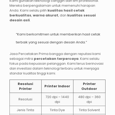
Kami gunakan teknologi canggih dan tim profesional.
Mereka berpengalaman untuk memenuhi harapan
Anda. Kami selalu pilih
kualitas hasil cetak
berkualitas
,
warna akurat
, dan
kualitas sesuai
desain asli
.
“Kami berkomitmen untuk memberikan hasil cetak
terbaik yang sesuai dengan desain Anda.”
Jasa Percetakan Prima bangga dengan reputasi kami
sebagai mitra
percetakan terpercaya
. Kami selalu
fokus pada kepuasan pelanggan. Kami terus berinovasi
dan investasi dalam teknologi terbaru untuk menjaga
standar kualitas tinggi kami.
Resolusi
Printer
Printer Indoor
Printer
Outdoor
720 dpi – 1440
480 dpi – 360
Resolusi
dpi
dpi
Jenis Tinta
Tinta Dye
Tinta Solvent