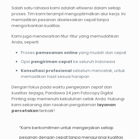
Salah satu rahasia kami adalah efisiensi dalam setiap
proses. Tim kami terampil mengoptimalkan alur kerja. Ini
memastikan pesanan diselesaikan cepat tanpa
mengorbankan kualitas.
Kami juga menawarkan fitur-fitur yang memudahkan
Anda, seperti:
Proses
pemesanan online
yang mudah dan cepat
Opsi
pengiriman cepat
ke seluruh Indonesia
Konsultasi profesional
sebelum mencetak, untuk
memastikan hasil sesuai harapan
Dengan fokus pada
waktu pengerjaan cepat
dan
kualitas terjaga
, Pandawa 24 jam Fotocopy Digital
Printing siap memenuhi kebutuhan cetak Anda. Hubungi
kami sekarang dan rasakan pengalaman
layanan
percetakan
terbaik!
“Kami berkomitmen untuk mengerjakan setiap
pesanan dengan cepat tanpa mengurangi kualitas