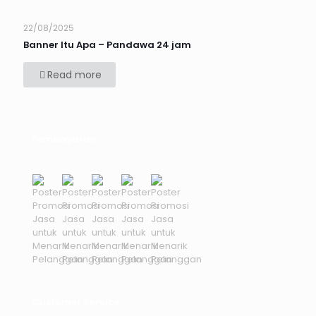
22/08/2025
Banner Itu Apa – Pandawa 24 jam
Read more
Pembayaran
Customer Service