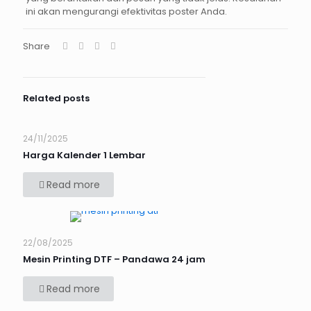
ini akan mengurangi efektivitas poster Anda.
Share
Related posts
24/11/2025
Harga Kalender 1 Lembar
Read more
22/08/2025
Mesin Printing DTF – Pandawa 24 jam
Read more