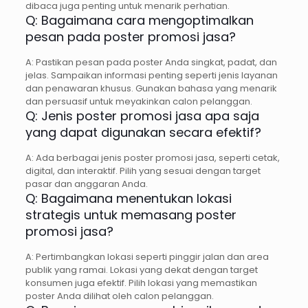
dibaca juga penting untuk menarik perhatian.
Q: Bagaimana cara mengoptimalkan
pesan pada poster promosi jasa?
A: Pastikan pesan pada poster Anda singkat, padat, dan
jelas. Sampaikan informasi penting seperti jenis layanan
dan penawaran khusus. Gunakan bahasa yang menarik
dan persuasif untuk meyakinkan calon pelanggan.
Q: Jenis poster promosi jasa apa saja
yang dapat digunakan secara efektif?
A: Ada berbagai jenis poster promosi jasa, seperti cetak,
digital, dan interaktif. Pilih yang sesuai dengan target
pasar dan anggaran Anda.
Q: Bagaimana menentukan lokasi
strategis untuk memasang poster
promosi jasa?
A: Pertimbangkan lokasi seperti pinggir jalan dan area
publik yang ramai. Lokasi yang dekat dengan target
konsumen juga efektif. Pilih lokasi yang memastikan
poster Anda dilihat oleh calon pelanggan.