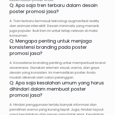
Q: Apa saja tren terbaru dalam desain
poster promosi jasa?
A: Tren terbaru termasuk teknologi augmented reality
dan animasi interaktif. Desain minimalis yang menarik
juga populer. Ikuti tren ini untuk tetap relevan di mata
konsumen.
Q: Mengapa penting untuk menjaga
konsistensi branding pada poster
promosi jasa?
A: Konsistensi branding penting untuk memperkuat brand
awareness. Gunakan elemen visual, warna, dan gaya
desain yang konsisten. Ini memastikan poster Anda
mudah dikenali oleh calon pelanggan.
Q: Apa saja kesalahan umum yang harus
dihindari dalam membuat poster
promosi jasa?
A: Hindari penggunaan terlalu banyak informasi dan
pemilihan warna yang kurang tepat. Juga, hindari layout
yang berantakan dan pesan yang tidak jelas. Kesalahan