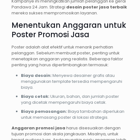
Kampanye ini meningkatkan jumlah pelanggan ke gerai
Pandawa 24 Jam. Strategi
desain poster jasa terbaik
mereka sukses mempromosikan layanan.
Menentukan Anggaran untuk
Poster Promosi Jasa
Poster adalah alat efektif untuk menarik perhatian
pelanggan. Sebelum membuat poster, penting untuk
menetapkan anggaran yang realistis. Beberapa faktor
penting yang harus dipertimbangkan termasuk:
Biaya desain:
Menyewa desainer grafis atau
menggunakan template tersedia mempengaruhi
biaya.
Biaya cetak:
Ukuran, bahan, dan jumlah poster
yang dicetak mempengaruhi biaya cetak.
Biaya pemasangan:
Biaya tambahan diperlukan
untuk memasang poster di lokasi strategis.
Anggaran promosi jasa
harus disesuaikan dengan
tujuan promosi dan skala jangkauan. Misalnya, untuk
target audiens luas, Anda mungkin perlu anggaran lebih