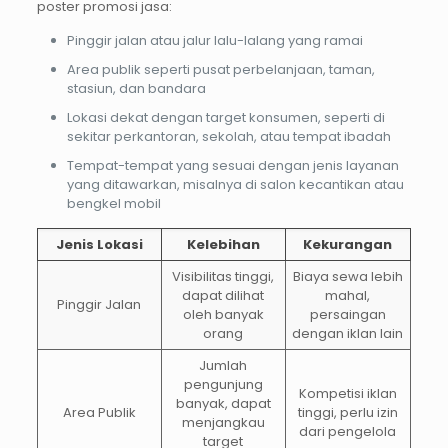
poster promosi jasa:
Pinggir jalan atau jalur lalu-lalang yang ramai
Area publik seperti pusat perbelanjaan, taman,
stasiun, dan bandara
Lokasi dekat dengan target konsumen, seperti di
sekitar perkantoran, sekolah, atau tempat ibadah
Tempat-tempat yang sesuai dengan jenis layanan
yang ditawarkan, misalnya di salon kecantikan atau
bengkel mobil
Jenis Lokasi
Kelebihan
Kekurangan
Visibilitas tinggi,
Biaya sewa lebih
dapat dilihat
mahal,
Pinggir Jalan
oleh banyak
persaingan
orang
dengan iklan lain
Jumlah
pengunjung
Kompetisi iklan
banyak, dapat
Area Publik
tinggi, perlu izin
menjangkau
dari pengelola
target