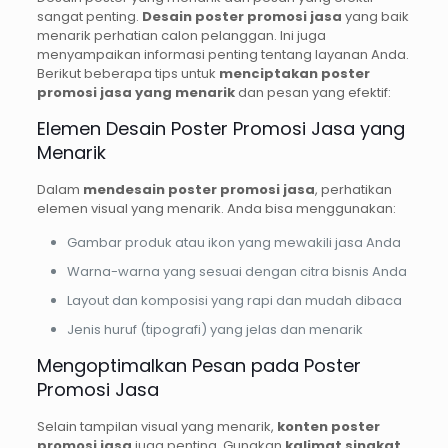
sangat penting.
Desain poster promosi jasa
yang baik
menarik perhatian calon pelanggan. Ini juga
menyampaikan informasi penting tentang layanan Anda.
Berikut beberapa tips untuk
menciptakan poster
promosi jasa yang menarik
dan pesan yang efektif:
Elemen Desain Poster Promosi Jasa yang
Menarik
Dalam
mendesain poster promosi jasa
, perhatikan
elemen visual yang menarik. Anda bisa menggunakan:
Gambar produk atau ikon yang mewakili jasa Anda
Warna-warna yang sesuai dengan citra bisnis Anda
Layout dan komposisi yang rapi dan mudah dibaca
Jenis huruf (tipografi) yang jelas dan menarik
Mengoptimalkan Pesan pada Poster
Promosi Jasa
Selain tampilan visual yang menarik,
konten poster
promosi jasa
juga penting. Gunakan
kalimat singkat,