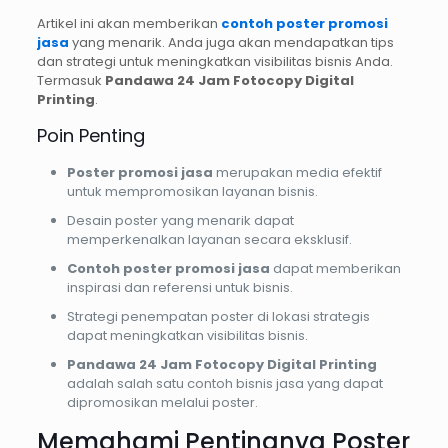
Artikel ini akan memberikan
contoh poster promosi
jasa
yang menarik. Anda juga akan mendapatkan tips
dan strategi untuk meningkatkan visibilitas bisnis Anda.
Termasuk
Pandawa 24 Jam Fotocopy Digital
Printing
.
Poin Penting
Poster promosi jasa
merupakan media efektif
untuk mempromosikan layanan bisnis.
Desain poster yang menarik dapat
memperkenalkan layanan secara eksklusif.
Contoh poster promosi jasa
dapat memberikan
inspirasi dan referensi untuk bisnis.
Strategi penempatan poster di lokasi strategis
dapat meningkatkan visibilitas bisnis.
Pandawa 24 Jam Fotocopy Digital Printing
adalah salah satu contoh bisnis jasa yang dapat
dipromosikan melalui poster.
Memahami Pentingnya Poster