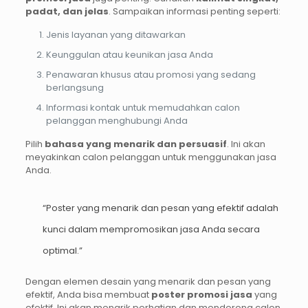
padat, dan jelas
. Sampaikan informasi penting seperti:
Jenis layanan yang ditawarkan
Keunggulan atau keunikan jasa Anda
Penawaran khusus atau promosi yang sedang
berlangsung
Informasi kontak untuk memudahkan calon
pelanggan menghubungi Anda
Pilih
bahasa yang menarik dan persuasif
. Ini akan
meyakinkan calon pelanggan untuk menggunakan jasa
Anda.
“Poster yang menarik dan pesan yang efektif adalah
kunci dalam mempromosikan jasa Anda secara
optimal.”
Dengan elemen desain yang menarik dan pesan yang
efektif, Anda bisa membuat
poster promosi jasa
yang
efektif. Ini akan menarik perhatian dan mendorong calon