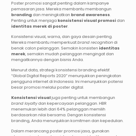
Poster promosi sangat penting dalam kampanye
pemasaran jasa. Mereka membantu membangun
branding
dan meningkatkan
brand awareness
.
Penting untuk menjaga
konsistensi visual promosi
dan
identitas merek di poster
.
Konsistensi visual, warna, dan gaya desain penting.
Mereka membantu memperkuat
brand recognition
di
benak calon pelanggan. Semakin konsisten
identitas
merek
, semakin mudah pelanggan mengingat dan
mengaitkannya dengan bisnis Anda.
Menurut data, strategi konsistensi branding efektif.
“Global Digital Reports 2020” menunjukkan peningkatan
pengguna internet di Indonesia. Ini menunjukkan potensi
besar promosi melalui poster digital.
Konsistensi visual
juga penting untuk membangun
brand loyalty
dan kepercayaan pelanggan. HBR
menemukan lebih dari 64% pelanggan memilih
berdasarkan nilai bersama. Dengan konsistensi
branding, Anda menunjukkan komitmen dan kepedulian.
Dalam merancang poster promosi jasa, gunakan