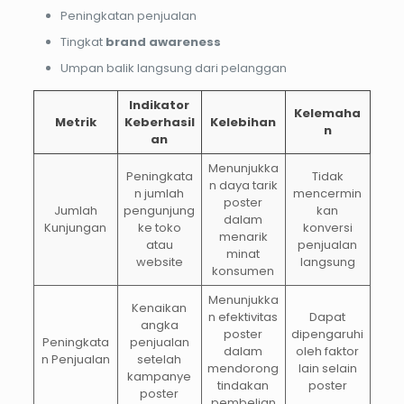
Peningkatan penjualan
Tingkat
brand awareness
Umpan balik langsung dari pelanggan
Indikator
Kelemaha
Metrik
Keberhasil
Kelebihan
n
an
Menunjukka
Peningkata
Tidak
n daya tarik
n jumlah
mencermin
poster
Jumlah
pengunjung
kan
dalam
Kunjungan
ke toko
konversi
menarik
atau
penjualan
minat
website
langsung
konsumen
Menunjukka
Kenaikan
n efektivitas
Dapat
angka
poster
dipengaruhi
Peningkata
penjualan
dalam
oleh faktor
n Penjualan
setelah
mendorong
lain selain
kampanye
tindakan
poster
poster
pembelian