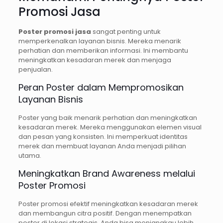
Promosi Jasa
Poster promosi jasa
sangat penting untuk
memperkenalkan layanan bisnis. Mereka menarik
perhatian dan memberikan informasi. Ini membantu
meningkatkan kesadaran merek dan menjaga
penjualan.
Peran Poster dalam Mempromosikan
Layanan Bisnis
Poster yang baik menarik perhatian dan meningkatkan
kesadaran merek. Mereka menggunakan elemen visual
dan pesan yang konsisten. Ini memperkuat identitas
merek dan membuat layanan Anda menjadi pilihan
utama.
Meningkatkan Brand Awareness melalui
Poster Promosi
Poster promosi efektif meningkatkan kesadaran merek
dan membangun citra positif. Dengan menempatkan
poster di lokasi strategis, Anda bisa menjangkau lebih