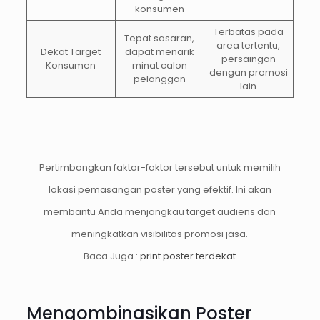
konsumen
Terbatas pada
Tepat sasaran,
area tertentu,
Dekat Target
dapat menarik
persaingan
Konsumen
minat calon
dengan promosi
pelanggan
lain
Pertimbangkan faktor-faktor tersebut untuk memilih
lokasi pemasangan poster yang efektif. Ini akan
membantu Anda menjangkau target audiens dan
meningkatkan visibilitas promosi jasa.
Baca Juga :
print poster terdekat
Mengombinasikan Poster