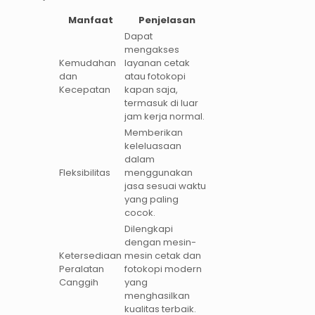
Manfaat
Penjelasan
Dapat
mengakses
Kemudahan
layanan cetak
dan
atau fotokopi
Kecepatan
kapan saja,
termasuk di luar
jam kerja normal.
Memberikan
keleluasaan
dalam
Fleksibilitas
menggunakan
jasa sesuai waktu
yang paling
cocok.
Dilengkapi
dengan mesin-
Ketersediaan
mesin cetak dan
Peralatan
fotokopi modern
Canggih
yang
menghasilkan
kualitas terbaik.