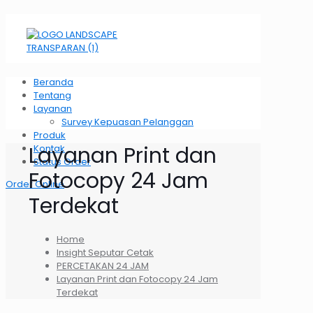
Beranda
Tentang
Layanan
Survey Kepuasan Pelanggan
Produk
Layanan Print dan
Kontak
Status Order
Fotocopy 24 Jam
Order Online
Terdekat
Home
Insight Seputar Cetak
PERCETAKAN 24 JAM
Layanan Print dan Fotocopy 24 Jam
Terdekat