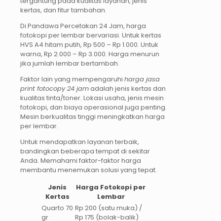
tergantung pada kualitas layanan, jenis
kertas, dan fitur tambahan.
Di Pandawa Percetakan 24 Jam, harga
fotokopi per lembar bervariasi. Untuk kertas
HVS A4 hitam putih, Rp 500 – Rp 1.000. Untuk
warna, Rp 2.000 – Rp 3.000. Harga menurun
jika jumlah lembar bertambah.
Faktor lain yang mempengaruhi
harga jasa
print fotocopy 24 jam
adalah jenis kertas dan
kualitas tinta/toner. Lokasi usaha, jenis mesin
fotokopi, dan biaya operasional juga penting.
Mesin berkualitas tinggi meningkatkan harga
per lembar.
Untuk mendapatkan layanan terbaik,
bandingkan beberapa tempat di sekitar
Anda. Memahami faktor-faktor harga
membantu menemukan solusi yang tepat.
Jenis
Harga Fotokopi per
Kertas
Lembar
Quarto 70
Rp 200 (satu muka) /
gr
Rp 175 (bolak-balik)