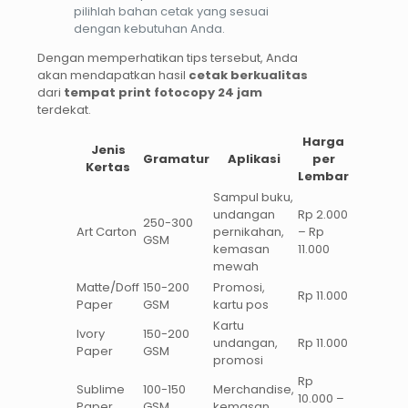
pilihlah bahan cetak yang sesuai
dengan kebutuhan Anda.
Dengan memperhatikan tips tersebut, Anda
akan mendapatkan hasil
cetak berkualitas
dari
tempat print fotocopy 24 jam
terdekat.
Harga
Jenis
Gramatur
Aplikasi
per
Kertas
Lembar
Sampul buku,
undangan
Rp 2.000
250-300
Art Carton
pernikahan,
– Rp
GSM
kemasan
11.000
mewah
Matte/Doff
150-200
Promosi,
Rp 11.000
Paper
GSM
kartu pos
Kartu
Ivory
150-200
undangan,
Rp 11.000
Paper
GSM
promosi
Rp
Sublime
100-150
Merchandise,
10.000 –
Paper
GSM
kemasan