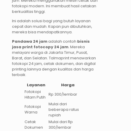
jam. Mereka menggunakan mesin cetak dan
fotokopi modern. Ini membuat hasil cetakan
berkualitas tinggi.
Ini adalah solusi bagi yang butuh layanan
cepat dan mudah. Kapan pun dibutuhkan,
mereka bisa mendapatkannya.
Pandawa 24 jam
adalah contoh
bisnis
jasa print fotocopy 24 jam
. Mereka
melayani warga di Jakarta Timur, Pusat,
Barat, dan Selatan. Talmaprint menawarkan
fotokopi 24 jam, cetak dokumen, dan digital
printing lainnya dengan kualitas dan harga
terbaik.
Layanan
Harga
Fotokopi
Rp 300/lembar
Hitam Putih
Mulai dari
Fotokopi
beberapa ratus
Warna
rupiah
Cetak
Mulai dari Rp
Dokumen
300/lembar