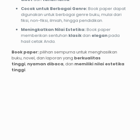
Cocok untuk Berbagai Genre:
Book paper dapat
digunakan untuk berbagai genre buku, mulai dari
fiksi, non-fiksi, ilmiah, hingga pendidikan.
Meningkatkan Nilai Estetika:
Book paper
memberikan sentuhan
klasik
dan
elegan
pada
hasil cetak Anda.
Book paper:
pilihan sempurna untuk menghasilkan
buku, novel, dan laporan yang
berkualitas
tinggi
,
nyaman dibaca
, dan
memiliki nilai estetika
tinggi
.
PROMO12%
PROMO37%
PROMO13%
PROMO33%
Cetak
Cetak
Print
Kalende