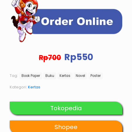
Harga
Harga
Rp
550
Rp
700
aslinya
saat
adalah:
ini
Rp700.
adalah:
Tag:
Book Paper
Buku
Kertas
Novel
Poster
Rp550.
Kategori:
Kertas
Tokopedia
Shopee