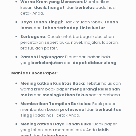
Warna Krem yang Menawan:
Memberikan
kesan
klasik
,
hangat
, dan
berkelas
pada hasil
cetak Anda.
Daya Tahan Tinggi:
Tidak mudah robek,
tahan
lama
, dan
tahan terhadap tinta luntur
.
Serbaguna:
Cocok untuk berbagai kebutuhan
percetakan seperti buku, novel, majalah, laporan,
brosur, dan poster.
Ramah Lingkungan:
Dibuat dari bahan baku
yang
berkelanjutan
dan
dapat didaur ulang
.
Manfaat Book Paper:
Meningkatkan Kualitas Baca:
Tekstur halus dan
warna krem book paper
mengurangi kelelahan
mata
dan
meningkatkan fokus
saat membaca.
Memberikan Tampilan Berkelas:
Book paper
memberikan kesan
profesional
dan
berkualitas
tinggi
pada hasil cetak Anda.
Meningkatkan Daya Tahan Buku:
Book paper
yang tahan lama membuat buku Anda
lebih
awet
dan
tahan lama
.