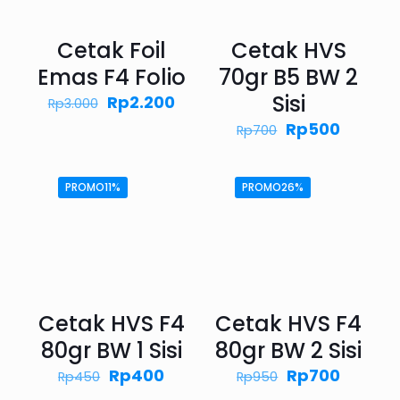
Cetak Foil
Cetak HVS
Emas F4 Folio
70gr B5 BW 2
Sisi
Harga
Harga
Rp
2.200
Rp
3.000
aslinya
saat
Harga
Harga
Rp
500
Rp
700
adalah:
ini
aslinya
saat
Rp3.000.
adalah:
adalah:
ini
Rp2.200.
Rp700.
adalah:
PROMO11%
PROMO26%
Rp500.
Cetak HVS F4
Cetak HVS F4
80gr BW 1 Sisi
80gr BW 2 Sisi
Harga
Harga
Harga
Harga
Rp
400
Rp
700
Rp
450
Rp
950
aslinya
saat
aslinya
saat