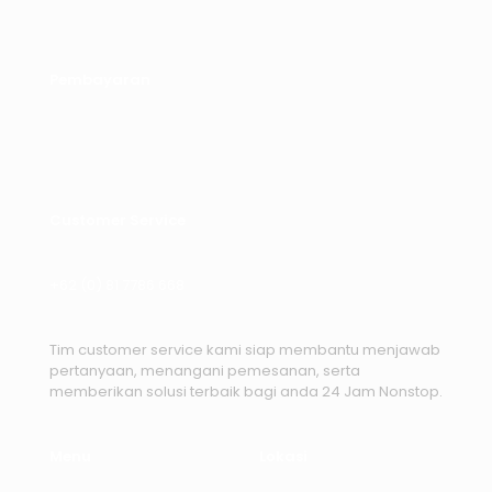
Pembayaran
Customer Service
+62 (0) 81 7786 668
Tim customer service kami siap membantu menjawab
pertanyaan, menangani pemesanan, serta
memberikan solusi terbaik bagi anda 24 Jam Nonstop.
Menu
Lokasi