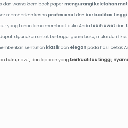
us dan warna krem book paper
mengurangi kelelahan ma
er memberikan kesan
profesional
dan
berkualitas tinggi
per yang tahan lama membuat buku Anda
lebih awet
dan
apat digunakan untuk berbagai genre buku, mulai dari fiksi, n
memberikan sentuhan
klasik
dan
elegan
pada hasil cetak A
an buku, novel, dan laporan yang
berkualitas tinggi
,
nyama
O37%
PROMO13%