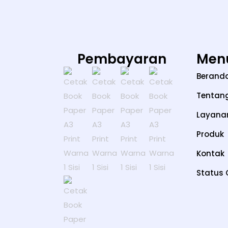
Pembayaran
Men
Berand
Tentan
Layana
Produk
Kontak
Status 