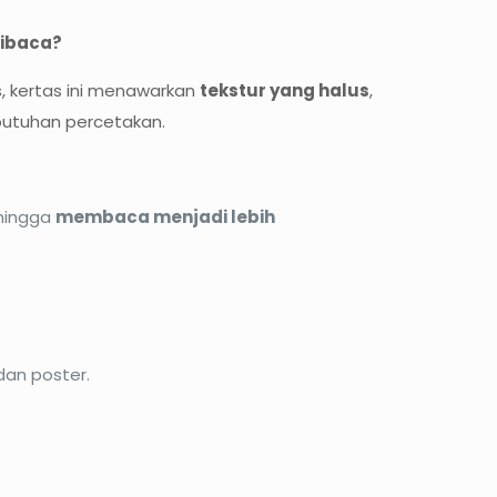
dibaca?
s, kertas ini menawarkan
tekstur yang halus
,
ebutuhan percetakan.
ehingga
membaca menjadi lebih
dan poster.