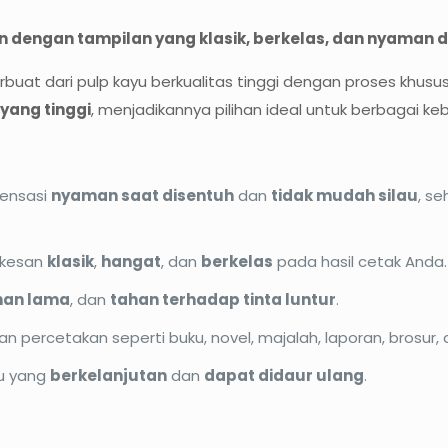
an dengan tampilan yang klasik, berkelas, dan nyaman 
rbuat dari pulp kayu berkualitas tinggi dengan proses khusu
yang tinggi
, menjadikannya pilihan ideal untuk berbagai k
ensasi
nyaman saat disentuh
dan
tidak mudah silau
, s
 kesan
klasik
,
hangat
, dan
berkelas
pada hasil cetak Anda.
han lama
, dan
tahan terhadap tinta luntur
.
 percetakan seperti buku, novel, majalah, laporan, brosur, 
ku yang
berkelanjutan
dan
dapat didaur ulang
.