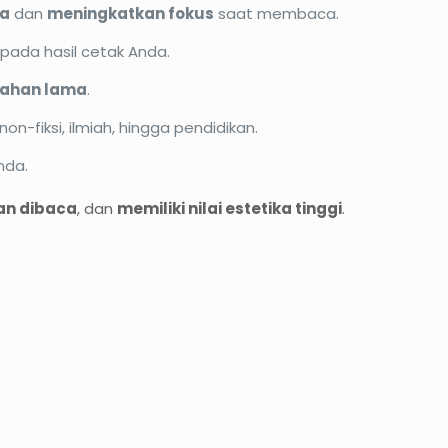
ta
dan
meningkatkan fokus
saat membaca.
pada hasil cetak Anda.
tahan lama
.
on-fiksi, ilmiah, hingga pendidikan.
nda.
n dibaca
, dan
memiliki nilai estetika tinggi
.
PROMO33%