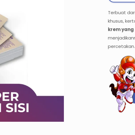
Terbuat dar
khusus, ker
krem yang
menjadikann
percetakan.