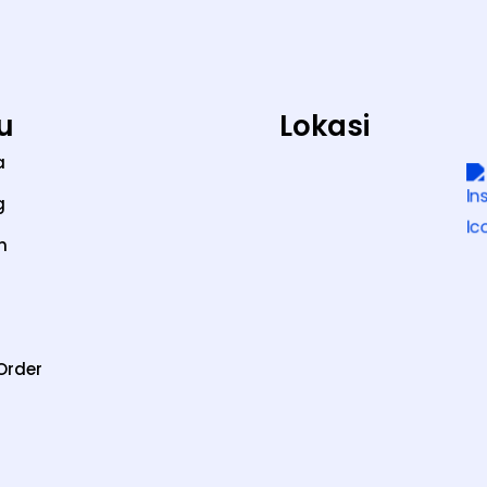
u
Lokasi
a
g
n
Order