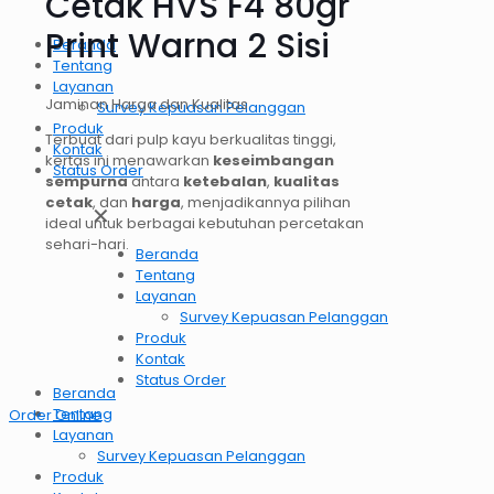
Cetak HVS F4 80gr
Print Warna 2 Sisi
Beranda
Tentang
Layanan
Jaminan Harga dan Kualitas
Survey Kepuasan Pelanggan
Produk
Terbuat dari pulp kayu berkualitas tinggi,
Kontak
kertas ini menawarkan
keseimbangan
Status Order
sempurna
antara
ketebalan
,
kualitas
cetak
, dan
harga
, menjadikannya pilihan
✕
ideal untuk berbagai kebutuhan percetakan
sehari-hari.
Beranda
Tentang
Layanan
Survey Kepuasan Pelanggan
Produk
Kontak
Status Order
Beranda
Tentang
Order OnlIne
Layanan
Survey Kepuasan Pelanggan
Produk