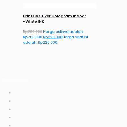
Print UV Stiker Hologram Indoor
+White INK
Rp
280.000
Harga aslinya adalah:
Rp280.000.
Rp
220.000
Harga saat ini
adalah: Rp220.000.
Pembayaran