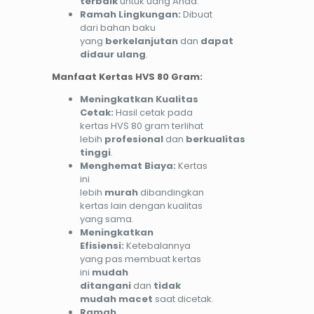
terbaik
untuk uang Anda.
Ramah Lingkungan:
Dibuat
dari bahan baku
yang
berkelanjutan
dan
dapat
didaur ulang
.
Manfaat Kertas HVS 80 Gram:
Meningkatkan Kualitas
Cetak:
Hasil cetak pada
kertas HVS 80 gram terlihat
lebih
profesional
dan
berkualitas
tinggi
.
Menghemat Biaya:
Kertas
ini
lebih
murah
dibandingkan
kertas lain dengan kualitas
yang sama.
Meningkatkan
Efisiensi:
Ketebalannya
yang pas membuat kertas
ini
mudah
ditangani
dan
tidak
mudah macet
saat dicetak.
Ramah