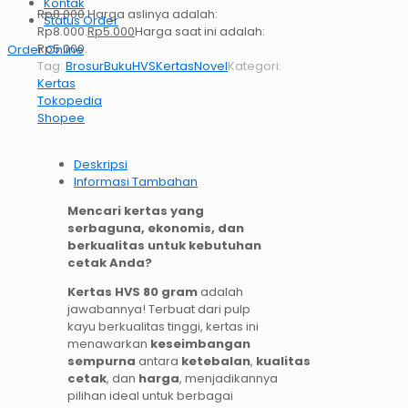
Kontak
Rp
8.000
Harga aslinya adalah:
Status Order
Rp8.000.
Rp
5.000
Harga saat ini adalah:
Rp5.000.
Order Online
Tag:
Brosur
Buku
HVS
Kertas
Novel
Kategori:
Kertas
Tokopedia
Shopee
Deskripsi
Informasi Tambahan
Mencari kertas yang
serbaguna, ekonomis, dan
berkualitas untuk kebutuhan
cetak Anda?
Kertas HVS 80 gram
adalah
jawabannya! Terbuat dari pulp
kayu berkualitas tinggi, kertas ini
menawarkan
keseimbangan
sempurna
antara
ketebalan
,
kualitas
cetak
, dan
harga
, menjadikannya
pilihan ideal untuk berbagai