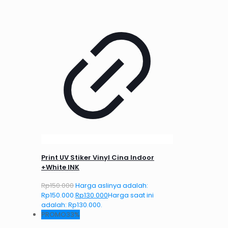
Print UV Stiker Vinyl Cina Indoor
+White INK
Rp
150.000
Harga aslinya adalah:
Rp150.000.
Rp
130.000
Harga saat ini
adalah: Rp130.000.
PROMO33%