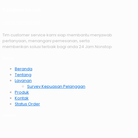
Customer Service
+62 (0) 81 7786 668
Tim customer service kami siap membantu menjawab
pertanyaan, menangani pemesanan, serta
memberikan solusi terbaik bagi anda 24 Jam Nonstop.
Menu
Beranda
Tentang
Layanan
Survey Kepuasan Pelanggan
Produk
Kontak
Status Order
Lokasi