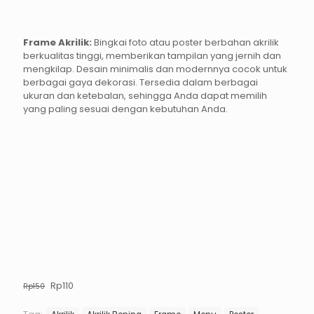
Frame Akrilik:
Bingkai foto atau poster berbahan akrilik
berkualitas tinggi, memberikan tampilan yang jernih dan
mengkilap. Desain minimalis dan modernnya cocok untuk
berbagai gaya dekorasi. Tersedia dalam berbagai
ukuran dan ketebalan, sehingga Anda dapat memilih
yang paling sesuai dengan kebutuhan Anda.
Harga
Harga
Rp
110
Rp
150
aslinya
saat
adalah:
ini