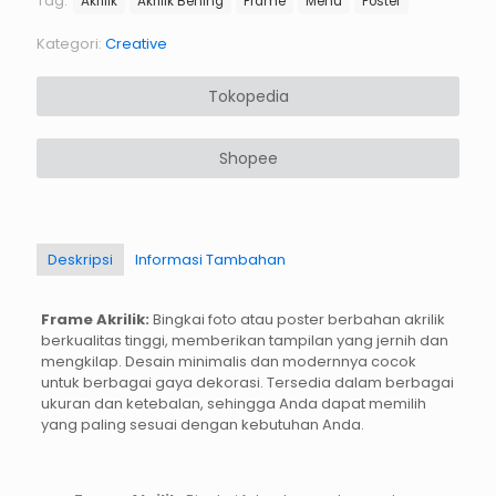
Tag:
Akrilik
Akrilik Bening
Frame
Menu
Poster
Rp150.
adalah:
Rp110.
Kategori:
Creative
Tokopedia
Shopee
Deskripsi
Informasi Tambahan
Frame Akrilik:
Bingkai foto atau poster berbahan akrilik
berkualitas tinggi, memberikan tampilan yang jernih dan
mengkilap. Desain minimalis dan modernnya cocok
untuk berbagai gaya dekorasi. Tersedia dalam berbagai
ukuran dan ketebalan, sehingga Anda dapat memilih
yang paling sesuai dengan kebutuhan Anda.