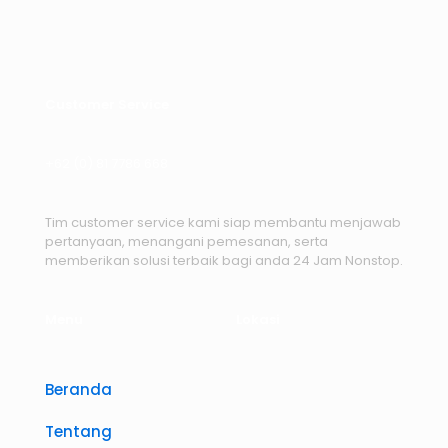
Customer Service
+62 (0) 81 7786 668
Tim customer service kami siap membantu menjawab
pertanyaan, menangani pemesanan, serta
memberikan solusi terbaik bagi anda 24 Jam Nonstop.
Menu
Lokasi
Beranda
Tentang