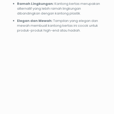
Ramah Lingkungan:
Kantong kertas merupakan
alternatif yang lebih ramah lingkungan
dibandingkan dengan kantong plastik.
Elegan dan Mewah:
Tampilan yang elegan dan
mewah membuat kantong kertas ini cocok untuk
produk-produk high-end atau hadiah.
PROMO12%
PROMO37%
PROMO13%
PROMO33%
Cetak
Cetak
Print
Kalender
Blue
Blue
UV
Duduk
Print
Print
Stiker
Meja
A0
A2
Vinyl
Ukuran
Cina
A5 13
Rp
20.000
Rp
15.000
Indoor
Lembar
Harga
Harga
Rp
17.600
Rp
9.400
+White
2 sisi
aslinya
aslinya
Harga
Harga
INK
adalah:
adalah:
saat
saat
Rp
60.000
Rp20.000.
Rp15.000.
Harga
Rp
40.000
ini
ini
Rp
150.000
Harga
aslinya
Rp
130.000
adalah:
adalah:
Harga