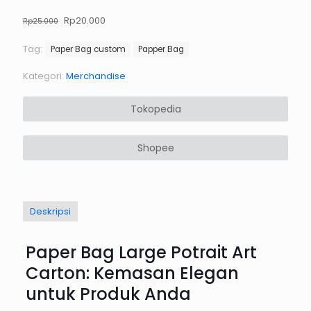
Harga
Harga
Rp
20.000
Rp
25.000
aslinya
saat
adalah:
ini
Tag:
Paper Bag custom
Papper Bag
Rp25.000.
adalah:
Rp20.000.
Kategori:
Merchandise
Tokopedia
Shopee
Deskripsi
Paper Bag Large Potrait Art
Carton: Kemasan Elegan
untuk Produk Anda