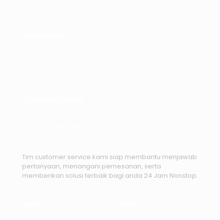
Pembayaran
Customer Service
+62 (0) 81 7786 668
Tim customer service kami siap membantu menjawab
pertanyaan, menangani pemesanan, serta
memberikan solusi terbaik bagi anda 24 Jam Nonstop.
Menu
Lokasi