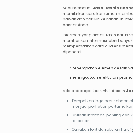
Saat membuat
Jasa Desain Banne
memikirkan cara konsumen membac
bawah dan dari kiri ke kanan. Ini 
banner Anda.
Informasi yang dimasukkan harus rel
memberikan informasi lebih banyak 
memperhatikan cara audiens memb
dipahami.
“Penempatan elemen desain yang
meningkatkan efektivitas promos
Ada beberapa tips untuk desain
Jas
Tempatkan logo perusahaan at
menjadi perhatian pertama ko
Urutkan informasi penting dari k
to-action.
Gunakan font dan ukuran huruf