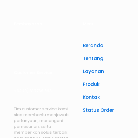
Pembayaran
Menu
Beranda
Tentang
Layanan
Customer Service
Produk
+62 (0) 81 7786 668
Kontak
Tim customer service kami
Status Order
siap membantu menjawab
pertanyaan, menangani
pemesanan, serta
memberikan solusi terbaik