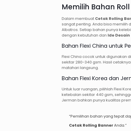
Memilih Bahan Rol
Dalam membuat
Cetak Rolling Ba
sangat penting. Anda bisa memilih dar
Albatros. Setiap bahan punya kelebi
dengan kebutuhan dan
Ide Desain
Bahan Flexi China untuk 
Flexi China cocok untuk digunakan 
sekitar 280-340 gsm. Hasil cetaknya j
matahari langsung.
Bahan Flexi Korea dan Je
Untuk luar ruangan, pilihlah Flexi K
ketebalan sekitar 440 gsm, sehingga
Jerman bahkan punya kualitas pre
“Pemilihan bahan yang tepat d
Cetak Rolling Banner
Anda.”