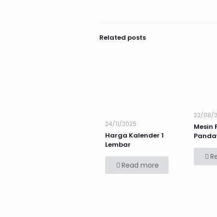
Related posts
22/08/
24/11/2025
Mesin 
Harga Kalender 1
Panda
Lembar
R
Read more