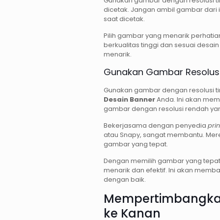
Gunakan gambar dengan resolusi tin
dicetak. Jangan ambil gambar dari
saat dicetak.
Pilih gambar yang menarik perhat
berkualitas tinggi dan sesuai desa
menarik.
Gunakan Gambar Resolusi 
Gunakan gambar dengan resolusi ti
Desain Banner
Anda. Ini akan memb
gambar dengan resolusi rendah yan
Bekerjasama dengan penyedia
prin
atau Snapy, sangat membantu. Mere
gambar yang tepat.
Dengan memilih gambar yang tepat
menarik dan efektif. Ini akan me
dengan baik.
Mempertimbangkan
ke Kanan