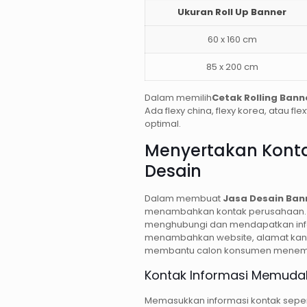
Ukuran Roll Up Banner
60 x 160 cm
85 x 200 cm
Dalam memilih
Cetak Rolling Bann
Ada flexy china, flexy korea, atau fl
optimal.
Menyertakan Konta
Desain
Dalam membuat
Jasa Desain Ban
menambahkan kontak perusahaan. I
menghubungi dan mendapatkan infor
menambahkan website, alamat kanto
membantu calon konsumen menemu
Kontak Informasi Memud
Memasukkan informasi kontak sepert