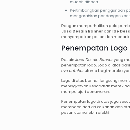
mudah dibaca.
Pertimbangkan penggunaan pana
mengarahkan pandangan kon
Dengan memperhatikan pola pembac
Jasa Desain Banner
dan
Ide Des
menyampaikan pesan dan menarik 
Penempatan Logo d
Desain
Jasa Desain Banner
yang me
penempatan logo. Logo di atas bann
eye catcher
utama bagi mereka yan
Logo di atas banner langsung memb
meningkatkan kesadaran merek da
mempelajari penawaran.
Penempatan logo di atas juga ses
membaca dari kiri ke kanan dan ata
pesan utama lebih efektif.