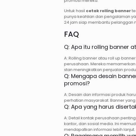
promosi mereka.
Untuk hasil
cetak rolling banner
te
punya keahlian dan pengalaman ya
24 jam siap membantu pelanggan me
FAQ
Q: Apa itu rolling banner a
A: Rolling banner atau roll up bann
perusahaan. Mereka memamerkan pr
stan meningkatkan penjualan produ
Q: Mengapa desain banner
promosi?
A: Desain dan informasi produk harus
perhatian masyarakat. Banner yang 
Q: Apa yang harus disert
A: Detail kontak perusahaan penting
kantor, dan sosial media. Ini mem
mendapatkan informasi lebih lanjut.
Q: Bagaimana memilih war