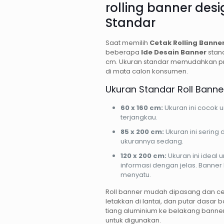
rolling banner des
Standar
Saat memilih
Cetak Rolling Banne
beberapa
Ide Desain Banner
stand
cm. Ukuran standar memudahkan pr
di mata calon konsumen.
Ukuran Standar Roll Banne
60 x 160 cm:
Ukuran ini cocok 
terjangkau.
85 x 200 cm:
Ukuran ini sering
ukurannya sedang.
120 x 200 cm:
Ukuran ini ideal
informasi dengan jelas. Banner
menyatu.
Roll banner mudah dipasang dan c
letakkan di lantai, dan putar dasar
tiang aluminium ke belakang banner
untuk digunakan.