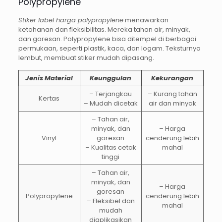
Polypropylene
Stiker label harga polypropylene
menawarkan
ketahanan dan fleksibilitas. Mereka tahan air, minyak,
dan goresan. Polypropylene bisa ditempel di berbagai
permukaan, seperti plastik, kaca, dan logam. Teksturnya
lembut, membuat stiker mudah dipasang.
Jenis Material
Keunggulan
Kekurangan
– Terjangkau
– Kurang tahan
Kertas
– Mudah dicetak
air dan minyak
– Tahan air,
minyak, dan
– Harga
Vinyl
goresan
cenderung lebih
– Kualitas cetak
mahal
tinggi
– Tahan air,
minyak, dan
– Harga
goresan
Polypropylene
cenderung lebih
– Fleksibel dan
mahal
mudah
diaplikasikan