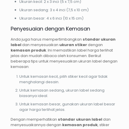
Ukuran kecil: 2 x 3 inci (5 x 7,5 cm)
Ukuran sedang: 3 x 4 inci (7,5 x 10 cm)
Ukuran besar: 4 x 6 inci (10 x 15 cm)
Penyesuaian dengan Kemasan
Anda juga harus mempertimbangkan
standar ukuran
label
dan menyesuaikan
ukuran stiker
dengan
kemasan produk
. Ini memastikan label harga terlihat
jelas dan mudah dibaca oleh konsumen. Berikut
beberapa tips untuk menyesuaikan ukuran label dengan
kemasan:
Untuk kemasan kecil, pilih stiker kecil agar tidak
menghalangi desain.
Untuk kemasan sedang, ukuran label sedang
biasanya ideal.
Untuk kemasan besar, gunakan ukuran label besar
agar harga terlihat jelas.
Dengan memperhatikan
standar ukuran label
dan
menyesuaikannya dengan
kemasan produk
, stiker