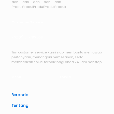
Customer Service
+62 (0) 81 7786 668
Tim customer service kami siap membantu menjawab
pertanyaan, menangani pemesanan, serta
memberikan solusi terbaik bagi anda 24 Jam Nonstop.
Menu
Lokasi
Beranda
Tentang