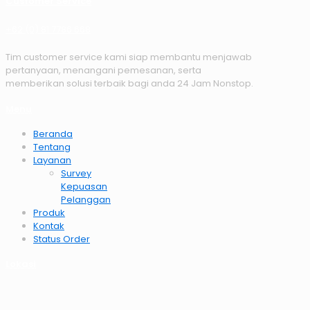
Customer Service
+62 (0) 81 7786 668
Tim customer service kami siap membantu menjawab
pertanyaan, menangani pemesanan, serta
memberikan solusi terbaik bagi anda 24 Jam Nonstop.
Menu
Beranda
Tentang
Layanan
Survey
Kepuasan
Pelanggan
Produk
Kontak
Status Order
Lokasi