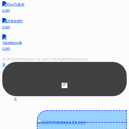
© 2026 Pandawa 24 Jam
| All Rights Reserved
✕
✕