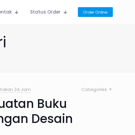
ontak
Status Order
Order Online
i
takan 24 Jam
Categories
uatan Buku
ngan Desain