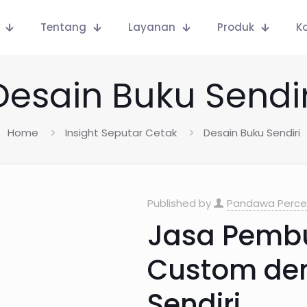
Tentang
Layanan
Produk
K
Desain Buku Sendir
Home
Insight Seputar Cetak
Desain Buku Sendiri
Published by
Pandawa Perce
Jasa Pemb
Custom de
Sendiri