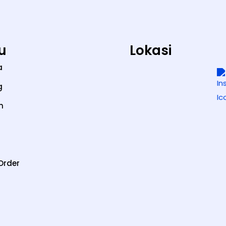
u
Lokasi
a
g
n
Order