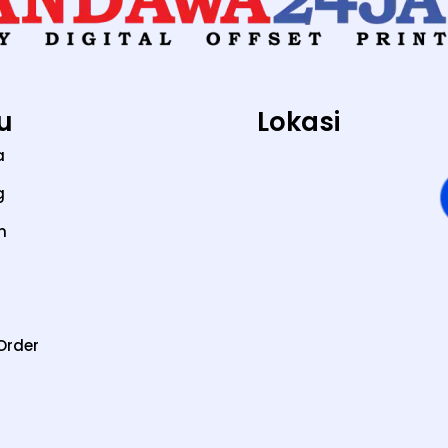
u
Lokasi
a
g
n
Order