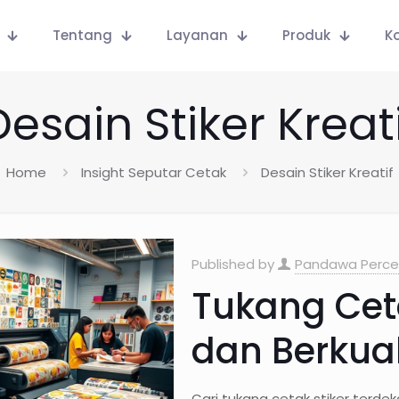
Tentang
Layanan
Produk
K
Desain Stiker Kreati
Home
Insight Seputar Cetak
Desain Stiker Kreatif
Published by
Pandawa Perce
Tukang Ceta
dan Berkual
Cari tukang cetak stiker terde