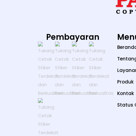
Pembayaran
Men
Berand
Tentan
Layana
Produk
Kontak
Status 