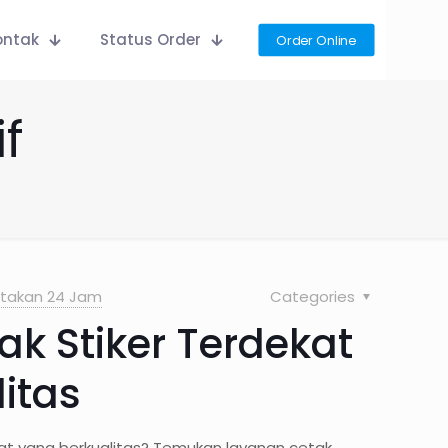
ontak
Status Order
Order Online
f
takan 24 Jam
Categories
k Stiker Terdekat
itas
kat yang berkualitas? Temukan layanan cetak