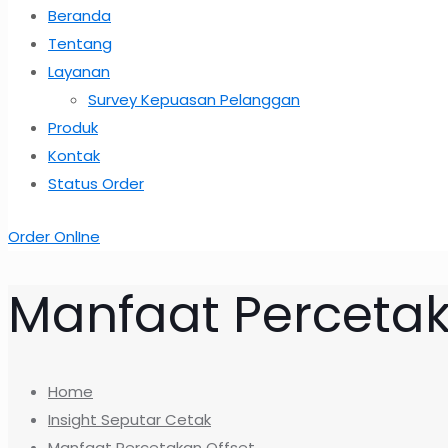
Beranda
Tentang
Layanan
Survey Kepuasan Pelanggan
Produk
Kontak
Status Order
Order OnlIne
Manfaat Percetak
Home
Insight Seputar Cetak
Manfaat Percetakan Offset