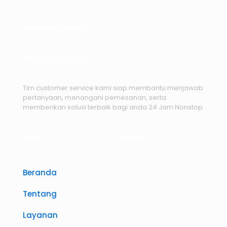
Customer Service
+62 (0) 81 7786 668
Tim customer service kami siap membantu menjawab
pertanyaan, menangani pemesanan, serta
memberikan solusi terbaik bagi anda 24 Jam Nonstop.
Menu
Lokasi
Beranda
Tentang
Layanan