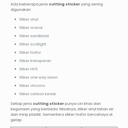
Ada beberapa jenis
cutting sticker
yang sering
digunakan:
Stiker vinyl
Stiker oracal
Stiker sandblast
Stiker scotlight
Stiker fosfor
Stiker transparan
Stiker HVS
Stiker one way vision
Stiker chromo
Stiker carbon kevlar
Setiap jenis
cutting sticker
punya ciri khas dan
kegunaan yang berbeda. Misalnya, stiker vinyl tahan air
dan mirip plastik. Sementara stiker fosfor bercahaya di
gelap.