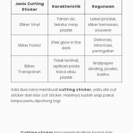
Jenis Cutting
Karakteristik
Kegunaan
Sticker
Tahan air,
Label produk,
Stiker Vinyl
tekstur mirip
stiker kemasan,
plastik
souvenir
Dekorasi,
Efek glow in the
Stiker Fosfor
informasi,
dark
peringatan
Tidak terlihat,
Wallpaper
Stiker
aplikasi pada
dinding, poster,
Transparan
kaca atau
baliho
plastik
Ada dua cara membuat
cutting sticker
, yaitu
die cut
sticker
dan
kiss cut sticker
. Hasilnya sudah siap pakai
tanpa perlu dipotong lagi.
Cutting sticker
bisa meningkatkan brand dan