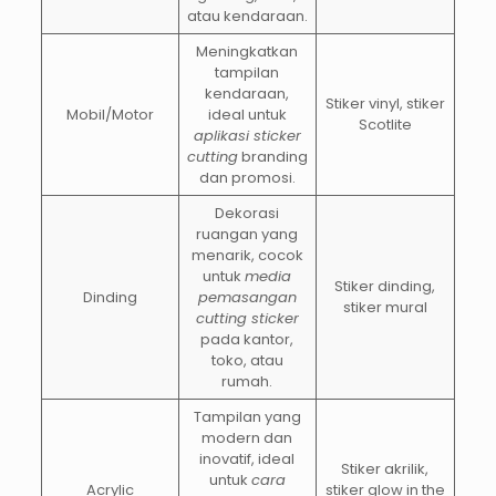
atau kendaraan.
Meningkatkan
tampilan
kendaraan,
Stiker vinyl, stiker
Mobil/Motor
ideal untuk
Scotlite
aplikasi sticker
cutting
branding
dan promosi.
Dekorasi
ruangan yang
menarik, cocok
untuk
media
Stiker dinding,
Dinding
pemasangan
stiker mural
cutting sticker
pada kantor,
toko, atau
rumah.
Tampilan yang
modern dan
inovatif, ideal
Stiker akrilik,
untuk
cara
Acrylic
stiker glow in the