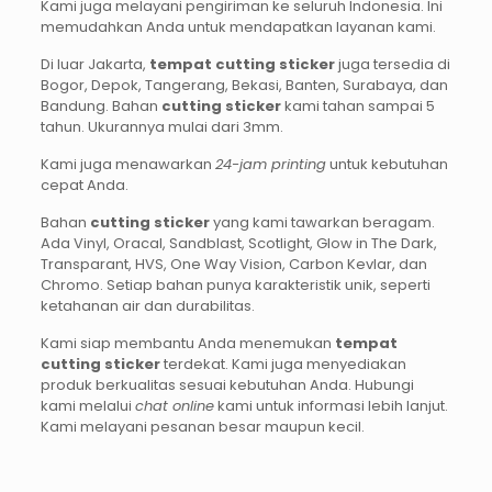
Kami juga melayani pengiriman ke seluruh Indonesia. Ini
memudahkan Anda untuk mendapatkan layanan kami.
Di luar Jakarta,
tempat cutting sticker
juga tersedia di
Bogor, Depok, Tangerang, Bekasi, Banten, Surabaya, dan
Bandung. Bahan
cutting sticker
kami tahan sampai 5
tahun. Ukurannya mulai dari 3mm.
Kami juga menawarkan
24-jam printing
untuk kebutuhan
cepat Anda.
Bahan
cutting sticker
yang kami tawarkan beragam.
Ada Vinyl, Oracal, Sandblast, Scotlight, Glow in The Dark,
Transparant, HVS, One Way Vision, Carbon Kevlar, dan
Chromo. Setiap bahan punya karakteristik unik, seperti
ketahanan air dan durabilitas.
Kami siap membantu Anda menemukan
tempat
cutting sticker
terdekat. Kami juga menyediakan
produk berkualitas sesuai kebutuhan Anda. Hubungi
kami melalui
chat online
kami untuk informasi lebih lanjut.
Kami melayani pesanan besar maupun kecil.