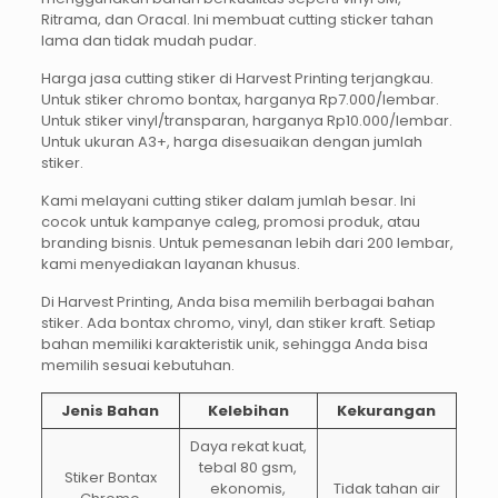
Ritrama, dan Oracal. Ini membuat cutting sticker tahan
lama dan tidak mudah pudar.
Harga jasa cutting stiker di Harvest Printing terjangkau.
Untuk stiker chromo bontax, harganya Rp7.000/lembar.
Untuk stiker vinyl/transparan, harganya Rp10.000/lembar.
Untuk ukuran A3+, harga disesuaikan dengan jumlah
stiker.
Kami melayani cutting stiker dalam jumlah besar. Ini
cocok untuk kampanye caleg, promosi produk, atau
branding bisnis. Untuk pemesanan lebih dari 200 lembar,
kami menyediakan layanan khusus.
Di Harvest Printing, Anda bisa memilih berbagai bahan
stiker. Ada bontax chromo, vinyl, dan stiker kraft. Setiap
bahan memiliki karakteristik unik, sehingga Anda bisa
memilih sesuai kebutuhan.
Jenis Bahan
Kelebihan
Kekurangan
Daya rekat kuat,
tebal 80 gsm,
Stiker Bontax
ekonomis,
Tidak tahan air