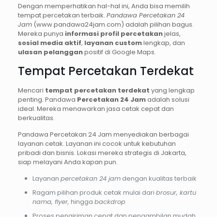
Dengan memperhatikan hal-hal ini, Anda bisa memilih
tempat percetakan terbaik.
Pandawa Percetakan 24
Jam
(www.pandawa24jam.com) adalah pilihan bagus.
Mereka punya
informasi profil percetakan
jelas,
sosial media aktif
,
layanan custom
lengkap, dan
ulasan pelanggan
positif di Google Maps.
Tempat Percetakan Terdekat
Mencari
tempat percetakan terdekat
yang lengkap
penting. Pandawa
Percetakan 24 Jam
adalah solusi
ideal. Mereka menawarkan jasa cetak cepat dan
berkualitas.
Pandawa Percetakan 24 Jam menyediakan berbagai
layanan cetak. Layanan ini cocok untuk kebutuhan
pribadi dan bisnis. Lokasi mereka strategis di Jakarta,
siap melayani Anda kapan pun.
Layanan
percetakan 24 jam
dengan kualitas terbaik
Ragam pilihan produk cetak mulai dari
brosur, kartu
nama, flyer,
hingga
backdrop
Proses pengiriman cepat dan pengambilan mudah