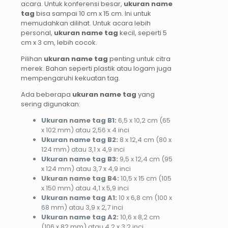
acara. Untuk konferensi besar,
ukuran name
tag
bisa sampai 10 cm x 15 cm. Ini untuk
memudahkan dilihat. Untuk acara lebih
personal,
ukuran name tag
kecil, seperti 5
cm x 3 cm, lebih cocok.
Pilihan
ukuran name tag
penting untuk citra
merek. Bahan seperti plastik atau logam juga
mempengaruhi kekuatan tag.
Ada beberapa
ukuran name tag
yang
sering digunakan:
Ukuran name tag B1:
6,5 x 10,2 cm (65
x 102 mm) atau 2,56 x 4 inci
Ukuran name tag B2:
8 x 12,4 cm (80 x
124 mm) atau 3,1 x 4,9 inci
Ukuran name tag B3:
9,5 x 12,4 cm (95
x 124 mm) atau 3,7 x 4,9 inci
Ukuran name tag B4:
10,5 x 15 cm (105
x 150 mm) atau 4,1 x 5,9 inci
Ukuran name tag A1:
10 x 6,8 cm (100 x
68 mm) atau 3,9 x 2,7 inci
Ukuran name tag A2:
10,6 x 8,2 cm
(106 x 82 mm) atau 4,2 x 3,2 inci