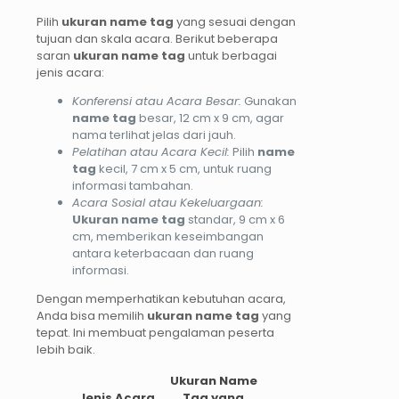
Pilih
ukuran name tag
yang sesuai dengan
tujuan dan skala acara. Berikut beberapa
saran
ukuran name tag
untuk berbagai
jenis acara:
Konferensi atau Acara Besar:
Gunakan
name tag
besar, 12 cm x 9 cm, agar
nama terlihat jelas dari jauh.
Pelatihan atau Acara Kecil:
Pilih
name
tag
kecil, 7 cm x 5 cm, untuk ruang
informasi tambahan.
Acara Sosial atau Kekeluargaan:
Ukuran name tag
standar, 9 cm x 6
cm, memberikan keseimbangan
antara keterbacaan dan ruang
informasi.
Dengan memperhatikan kebutuhan acara,
Anda bisa memilih
ukuran name tag
yang
tepat. Ini membuat pengalaman peserta
lebih baik.
Ukuran Name
Jenis Acara
Tag yang