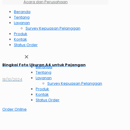
Acara dan Perusahaan
Beranda
Tentang
Layanan
Survey Kepuasan Pelanggan
Produk
Kontak
Status Order
✕
Bingkai Foto Ukuran A4 untuk Pajangan
Beranda
Tentang
Layanan
18/10/2024
Survey Kepuasan Pelanggan
Produk
Kontak
Status Order
Order OnlIne