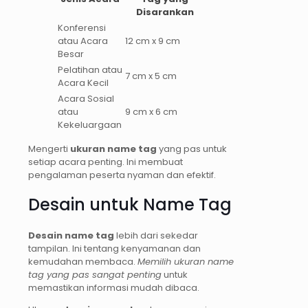
Disarankan
Konferensi
atau Acara
12 cm x 9 cm
Besar
Pelatihan atau
7 cm x 5 cm
Acara Kecil
Acara Sosial
atau
9 cm x 6 cm
Kekeluargaan
Mengerti
ukuran name tag
yang pas untuk
setiap acara penting. Ini membuat
pengalaman peserta nyaman dan efektif.
Desain untuk Name Tag
Desain name tag
lebih dari sekedar
tampilan. Ini tentang kenyamanan dan
kemudahan membaca.
Memilih ukuran name
tag yang pas sangat penting
untuk
memastikan informasi mudah dibaca.