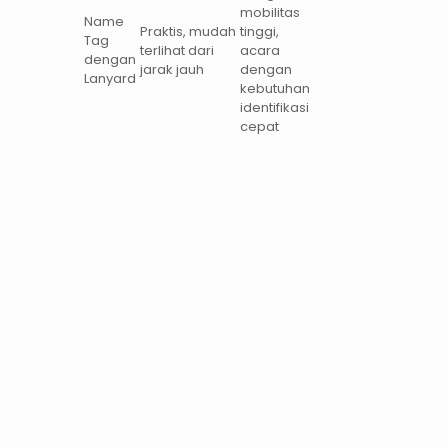
mobilitas
Name
Praktis, mudah
tinggi,
Tag
terlihat dari
acara
dengan
jarak jauh
dengan
Lanyard
kebutuhan
identifikasi
cepat