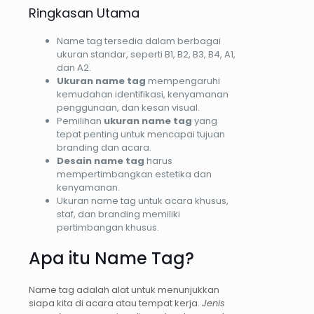
Ringkasan Utama
Name tag tersedia dalam berbagai
ukuran standar, seperti B1, B2, B3, B4, A1,
dan A2.
Ukuran name tag
mempengaruhi
kemudahan identifikasi, kenyamanan
penggunaan, dan kesan visual.
Pemilihan
ukuran name tag
yang
tepat penting untuk mencapai tujuan
branding dan acara.
Desain name tag
harus
mempertimbangkan estetika dan
kenyamanan.
Ukuran name tag untuk acara khusus,
staf, dan branding memiliki
pertimbangan khusus.
Apa itu Name Tag?
Name tag adalah alat untuk menunjukkan
siapa kita di acara atau tempat kerja.
Jenis