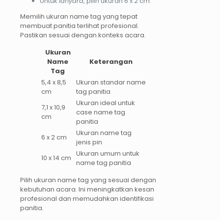
Untuk
lanyard
, pilih ukuran 6 x 2 cm.
Memilih ukuran name tag yang tepat
membuat panitia terlihat profesional.
Pastikan sesuai dengan konteks acara.
Ukuran
Name
Keterangan
Tag
5,4 x 8,5
Ukuran standar name
cm
tag panitia
Ukuran ideal untuk
7,1 x 10,9
case name tag
cm
panitia
Ukuran name tag
6 x 2 cm
jenis pin
Ukuran umum untuk
10 x 14 cm
name tag panitia
Pilih ukuran name tag yang sesuai dengan
kebutuhan acara. Ini meningkatkan kesan
profesional dan memudahkan identifikasi
panitia.