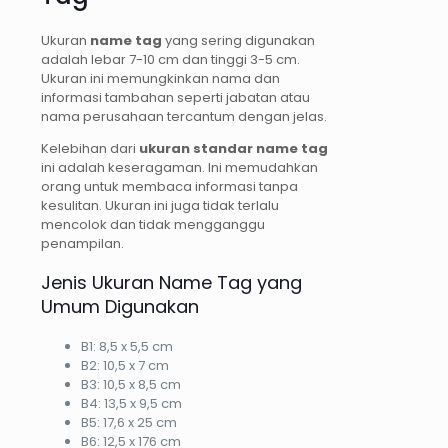
Ukuran
name tag
yang sering digunakan
adalah lebar 7-10 cm dan tinggi 3-5 cm.
Ukuran ini memungkinkan nama dan
informasi tambahan seperti jabatan atau
nama perusahaan tercantum dengan jelas.
Kelebihan dari
ukuran standar name tag
ini adalah keseragaman. Ini memudahkan
orang untuk membaca informasi tanpa
kesulitan. Ukuran ini juga tidak terlalu
mencolok dan tidak mengganggu
penampilan.
Jenis Ukuran Name Tag yang
Umum Digunakan
B1: 8,5 x 5,5 cm
B2: 10,5 x 7 cm
B3: 10,5 x 8,5 cm
B4: 13,5 x 9,5 cm
B5: 17,6 x 25 cm
B6: 12,5 x 176 cm