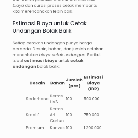
biaya
dan durasi proses cetak membantu
kita merencanakan lebih baik.
Estimasi Biaya untuk Cetak
Undangan Bolak Balik
Setiap cetakan undangan punya harga
berbeda. Desain, bahan, dan jumlah cetakan
menentukan
biaya cetak undangan
. Berikut
tabel
estimasi biaya
untuk
cetak
undangan
bolak balik:
Estimasi
Jumlah
Desain
Bahan
Biaya
(pcs)
(IDR)
Kertas
Sederhana
100
500.000
HVS
Kertas
Kreatif
Art
100
750.000
Carton
Premium
Kanvas
100
1.200.000