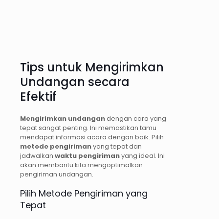
Tips untuk Mengirimkan
Undangan secara
Efektif
Mengirimkan undangan
dengan cara yang
tepat sangat penting. Ini memastikan tamu
mendapat informasi acara dengan baik. Pilih
metode pengiriman
yang tepat dan
jadwalkan
waktu pengiriman
yang ideal. Ini
akan membantu kita mengoptimalkan
pengiriman undangan.
Pilih Metode Pengiriman yang
Tepat