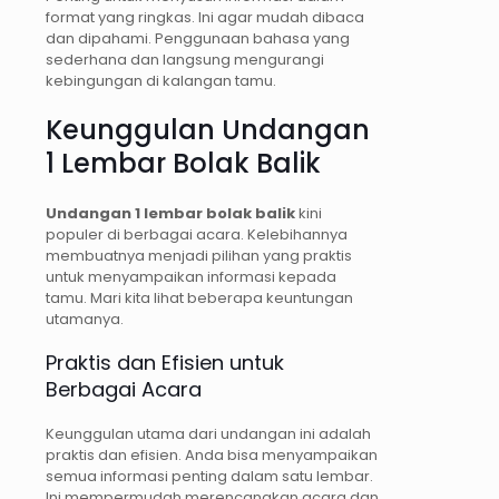
format yang ringkas. Ini agar mudah dibaca
dan dipahami. Penggunaan bahasa yang
sederhana dan langsung mengurangi
kebingungan di kalangan tamu.
Keunggulan Undangan
1 Lembar Bolak Balik
Undangan 1 lembar bolak balik
kini
populer di berbagai acara. Kelebihannya
membuatnya menjadi pilihan yang praktis
untuk menyampaikan informasi kepada
tamu. Mari kita lihat beberapa keuntungan
utamanya.
Praktis dan Efisien untuk
Berbagai Acara
Keunggulan utama dari undangan ini adalah
praktis dan efisien. Anda bisa menyampaikan
semua informasi penting dalam satu lembar.
Ini mempermudah merencanakan acara dan