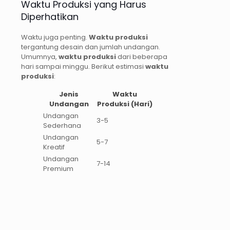
Waktu Produksi yang Harus
Diperhatikan
Waktu juga penting.
Waktu produksi
tergantung desain dan jumlah undangan.
Umumnya,
waktu produksi
dari beberapa
hari sampai minggu. Berikut estimasi
waktu
produksi
:
Jenis
Waktu
Undangan
Produksi (Hari)
Undangan
3-5
Sederhana
Undangan
5-7
Kreatif
Undangan
7-14
Premium