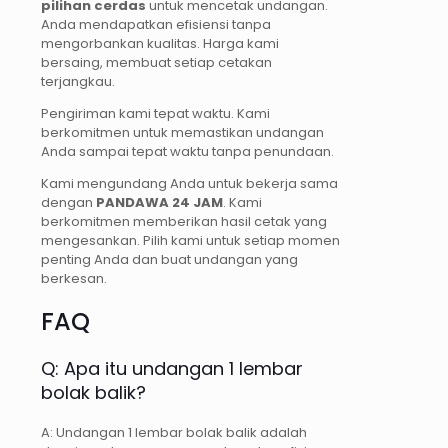
pilihan cerdas
untuk mencetak undangan.
Anda mendapatkan efisiensi tanpa
mengorbankan kualitas. Harga kami
bersaing, membuat setiap cetakan
terjangkau.
Pengiriman kami tepat waktu. Kami
berkomitmen untuk memastikan undangan
Anda sampai tepat waktu tanpa penundaan.
Kami mengundang Anda untuk bekerja sama
dengan
PANDAWA 24 JAM
. Kami
berkomitmen memberikan hasil cetak yang
mengesankan. Pilih kami untuk setiap momen
penting Anda dan buat undangan yang
berkesan.
FAQ
Q: Apa itu undangan 1 lembar
bolak balik?
A: Undangan 1 lembar bolak balik adalah