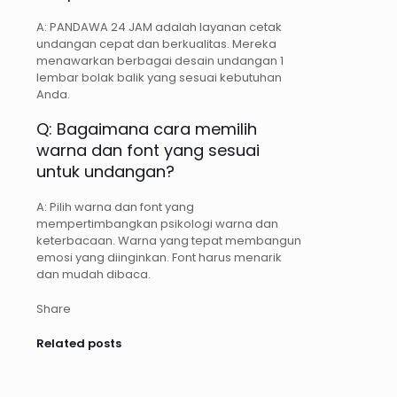
A: PANDAWA 24 JAM adalah layanan cetak
undangan cepat dan berkualitas. Mereka
menawarkan berbagai desain undangan 1
lembar bolak balik yang sesuai kebutuhan
Anda.
Q: Bagaimana cara memilih
warna dan font yang sesuai
untuk undangan?
A: Pilih warna dan font yang
mempertimbangkan psikologi warna dan
keterbacaan. Warna yang tepat membangun
emosi yang diinginkan. Font harus menarik
dan mudah dibaca.
Share
Related posts