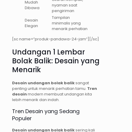
Mudah
nyaman saat
Dibawa
pengiriman
Tampilan
Desain
minimalis yang
Elegan
menarik perhatian
[sc name=”produk-pandawa-24-jam”][/sc]
Undangan 1 Lembar
Bolak Balik: Desain yang
Menarik
Desain undangan bolak balik
sangat
penting untuk menarik perhatian tamu.
Tren
desain
modern membuat undangan kita
lebih menarik dan indah.
Tren Desain yang Sedang
Populer
Desain undangan bolak balik
sering kali