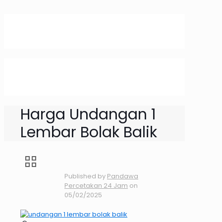
Harga Undangan 1
Lembar Bolak Balik
Published by
Pandawa
Percetakan 24 Jam
on
05/02/2025