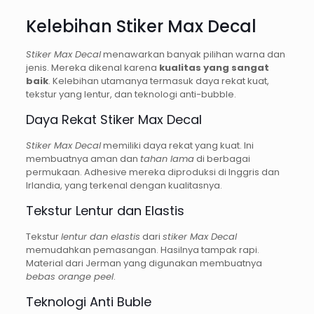
Kelebihan Stiker Max Decal
Stiker Max Decal
menawarkan banyak pilihan warna dan
jenis. Mereka dikenal karena
kualitas yang sangat
baik
. Kelebihan utamanya termasuk daya rekat kuat,
tekstur yang lentur, dan teknologi anti-bubble.
Daya Rekat Stiker Max Decal
Stiker Max Decal
memiliki daya rekat yang kuat. Ini
membuatnya aman dan
tahan lama
di berbagai
permukaan. Adhesive mereka diproduksi di Inggris dan
Irlandia, yang terkenal dengan kualitasnya.
Tekstur Lentur dan Elastis
Tekstur
lentur dan elastis
dari
stiker Max Decal
memudahkan pemasangan. Hasilnya tampak rapi.
Material dari Jerman yang digunakan membuatnya
bebas orange peel
.
Teknologi Anti Buble