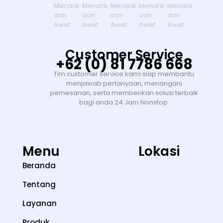
Customer Service
+62 (0) 81 7786 668
Tim customer service kami siap membantu
menjawab pertanyaan, menangani
pemesanan, serta memberikan solusi terbaik
bagi anda 24 Jam Nonstop.
Menu
Lokasi
Beranda
Tentang
Layanan
Produk