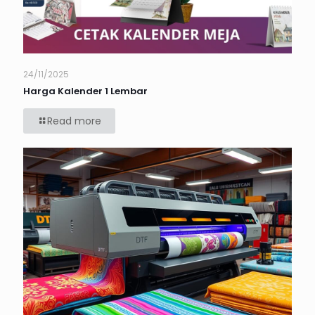
24/11/2025
Harga Kalender 1 Lembar
Read more