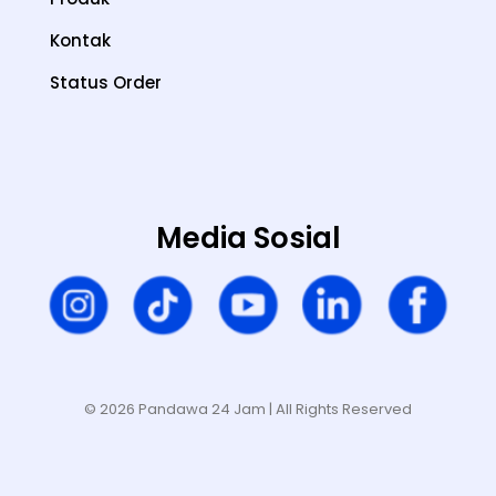
Kontak
Status Order
Media Sosial
© 2026 Pandawa 24 Jam
| All Rights Reserved