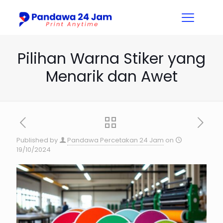
Pilihan Warna Stiker yang
Menarik dan Awet
Published by
Pandawa Percetakan 24 Jam
on
19/10/2024