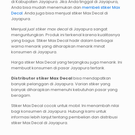
di Kabupaten Jayapura. Jika Anda tinggal di Jayapura,
Anda bisa mudah menemukan dan
membeli stiker Max
Decal
. Anda juga bisa menjual stiker Max Decal di
Jayapura.
Menjual
jual stiker max decal
di Jayapura sangat
menguntungkan. Produk ini terkenal karena kualitasnya
yang bagus. Stiker Max Decal hadir dalam berbagai
warna menarik yang diharapkan menarik minat
konsumen di Jayapura.
Harga stiker Max Decal yang terjangkau juga menarik. Ini
membuat konsumen di pasar Jayapura tertarik.
Distributor stiker Max Decal
bisa mendapatkan
banyak pelanggan di Jayapura. Varian stiker yang
banyak diharapkan memenuhi kebutuhan pasar yang
beragam.
Stiker Max Decal cocok untuk mobil. Ini menambah nilai
bagi konsumen di Jayapura. Hubungi kami untuk
informasi lebih lanjut tentang pembelian dan distribusi
stiker Max Decal di Jayapura.