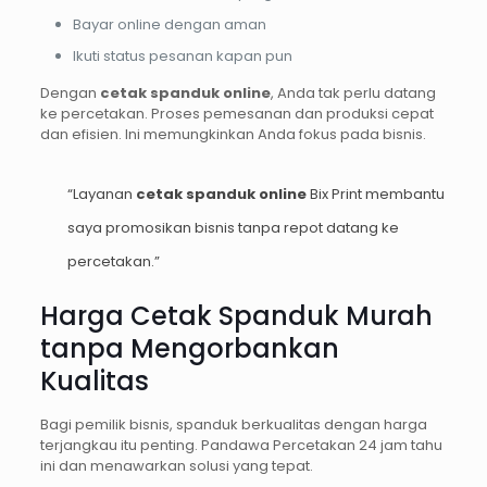
Bayar online dengan aman
Ikuti status pesanan kapan pun
Dengan
cetak spanduk online
, Anda tak perlu datang
ke percetakan. Proses pemesanan dan produksi cepat
dan efisien. Ini memungkinkan Anda fokus pada bisnis.
“Layanan
cetak spanduk online
Bix Print membantu
saya promosikan bisnis tanpa repot datang ke
percetakan.”
Harga Cetak Spanduk Murah
tanpa Mengorbankan
Kualitas
Bagi pemilik bisnis, spanduk berkualitas dengan harga
terjangkau itu penting. Pandawa Percetakan 24 jam tahu
ini dan menawarkan solusi yang tepat.