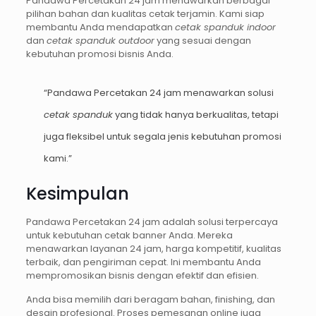
Pandawa Percetakan 24 jam menawarkan berbagai
pilihan bahan dan kualitas cetak terjamin. Kami siap
membantu Anda mendapatkan
cetak spanduk indoor
dan
cetak spanduk outdoor
yang sesuai dengan
kebutuhan promosi bisnis Anda.
“Pandawa Percetakan 24 jam menawarkan solusi
cetak spanduk
yang tidak hanya berkualitas, tetapi
juga fleksibel untuk segala jenis kebutuhan promosi
kami.”
Kesimpulan
Pandawa Percetakan 24 jam adalah solusi terpercaya
untuk kebutuhan cetak banner Anda. Mereka
menawarkan layanan 24 jam, harga kompetitif, kualitas
terbaik, dan pengiriman cepat. Ini membantu Anda
mempromosikan bisnis dengan efektif dan efisien.
Anda bisa memilih dari beragam bahan, finishing, dan
desain profesional. Proses pemesanan online juga