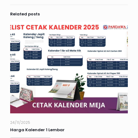
Related posts
24/11/2025
Harga Kalender 1 Lembar