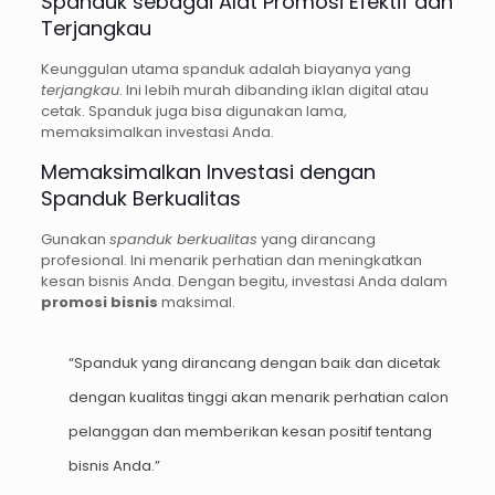
Spanduk sebagai Alat Promosi Efektif dan
Terjangkau
Keunggulan utama spanduk adalah biayanya yang
terjangkau
. Ini lebih murah dibanding iklan digital atau
cetak. Spanduk juga bisa digunakan lama,
memaksimalkan investasi Anda.
Memaksimalkan Investasi dengan
Spanduk Berkualitas
Gunakan
spanduk berkualitas
yang dirancang
profesional. Ini menarik perhatian dan meningkatkan
kesan bisnis Anda. Dengan begitu, investasi Anda dalam
promosi bisnis
maksimal.
“Spanduk yang dirancang dengan baik dan dicetak
dengan kualitas tinggi akan menarik perhatian calon
pelanggan dan memberikan kesan positif tentang
bisnis Anda.”