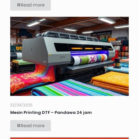
Read more
22/08/2025
Mesin Printing DTF – Pandawa 24 jam
Read more