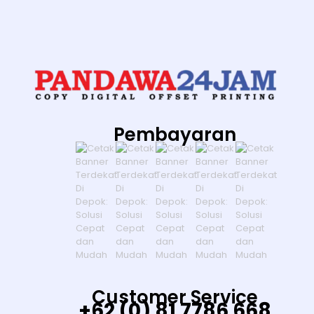
Pembayaran
Customer Service
+62 (0) 81 7786 668