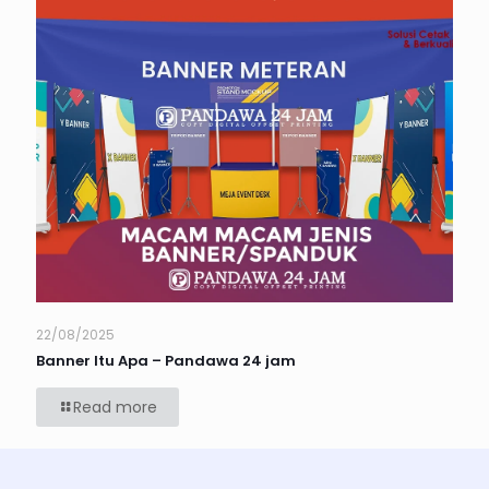
22/08/2025
Banner Itu Apa – Pandawa 24 jam
Read more