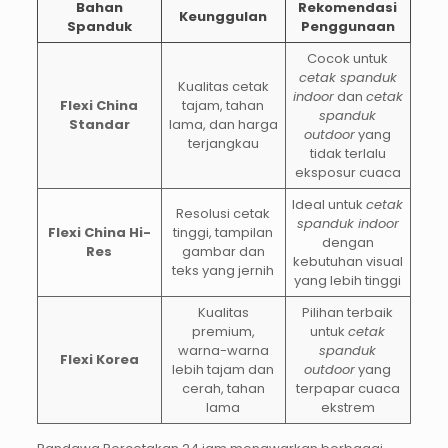
Bahan
Rekomendasi
Keunggulan
Spanduk
Penggunaan
Cocok untuk
cetak spanduk
Kualitas cetak
indoor
dan
cetak
Flexi China
tajam, tahan
spanduk
Standar
lama, dan harga
outdoor
yang
terjangkau
tidak terlalu
eksposur cuaca
Ideal untuk
cetak
Resolusi cetak
spanduk indoor
Flexi China Hi-
tinggi, tampilan
dengan
Res
gambar dan
kebutuhan visual
teks yang jernih
yang lebih tinggi
Kualitas
Pilihan terbaik
premium,
untuk
cetak
warna-warna
spanduk
Flexi Korea
lebih tajam dan
outdoor
yang
cerah, tahan
terpapar cuaca
lama
ekstrem