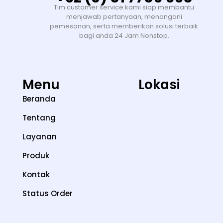
Tim customer service kami siap membantu
menjawab pertanyaan, menangani
pemesanan, serta memberikan solusi terbaik
bagi anda 24 Jam Nonstop.
Menu
Lokasi
Beranda
Tentang
Layanan
Produk
Kontak
Status Order