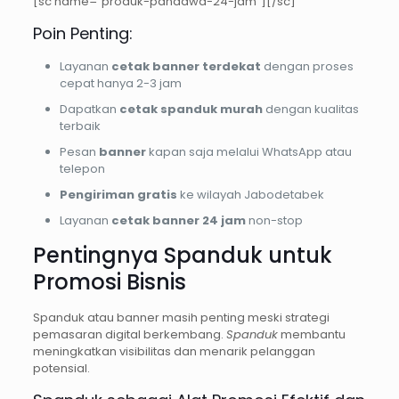
[sc name=”produk-pandawa-24-jam”][/sc]
Poin Penting:
Layanan
cetak banner terdekat
dengan proses
cepat hanya 2-3 jam
Dapatkan
cetak spanduk murah
dengan kualitas
terbaik
Pesan
banner
kapan saja melalui WhatsApp atau
telepon
Pengiriman gratis
ke wilayah Jabodetabek
Layanan
cetak banner 24 jam
non-stop
Pentingnya Spanduk untuk
Promosi Bisnis
Spanduk atau banner masih penting meski strategi
pemasaran digital berkembang.
Spanduk
membantu
meningkatkan visibilitas dan menarik pelanggan
potensial.