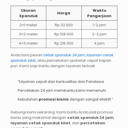
Ukuran
Waktu
Harga
Spanduk
Pengerjaan
2×1 meter
Rp 32.000
1-2 jam
3×2 meter
Rp 108.000
2-3 jam
4×3 meter
Rp 216.000
4 jam
Anda bisa pesan
cetak spanduk 24 jam
,
layanan cetak
spanduk kilat
, atau
percetakan spanduk cepat
kapan
pun. Kami siap bantu dengan layanan terbaik.
“Layanan cepat dan berkualitas dari Pandawa
Percetakan 24 jam membantu kami memenuhi
kebutuhan
promosi bisnis
dengan sangat efektif.”
Hubungi kami sekarang. Kami bantu Anda jadi promosi
bisnis yang maksimal dengan
cetak spanduk 24 jam
,
layanan cetak spanduk kilat
, dan
percetakan