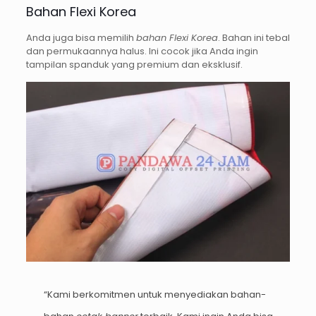
Bahan Flexi Korea
Anda juga bisa memilih
bahan Flexi Korea
. Bahan ini tebal
dan permukaannya halus. Ini cocok jika Anda ingin
tampilan spanduk yang premium dan eksklusif.
“Kami berkomitmen untuk menyediakan bahan-