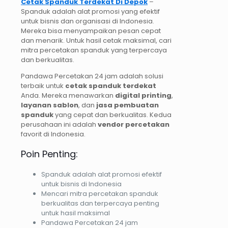
Cetak Spanduk Terdekat Di Depok
–
Spanduk adalah alat promosi yang efektif
untuk bisnis dan organisasi di Indonesia.
Mereka bisa menyampaikan pesan cepat
dan menarik. Untuk hasil cetak maksimal, cari
mitra percetakan spanduk yang terpercaya
dan berkualitas.
Pandawa Percetakan 24 jam adalah solusi
terbaik untuk
cetak spanduk terdekat
Anda. Mereka menawarkan
digital printing
,
layanan sablon
, dan
jasa pembuatan
spanduk
yang cepat dan berkualitas. Kedua
perusahaan ini adalah
vendor percetakan
favorit di Indonesia.
Poin Penting:
Spanduk adalah alat promosi efektif
untuk bisnis di Indonesia
Mencari mitra percetakan spanduk
berkualitas dan terpercaya penting
untuk hasil maksimal
Pandawa Percetakan 24 jam