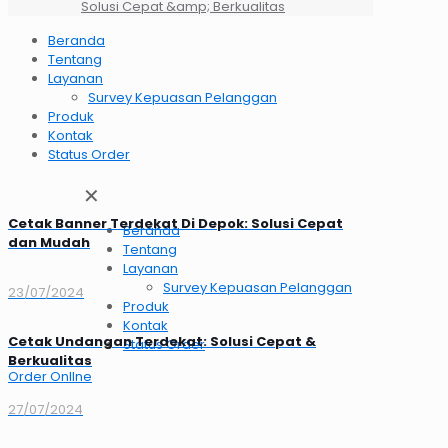
Solusi Cepat &amp; Berkualitas
Beranda
Tentang
Layanan
Survey Kepuasan Pelanggan
Produk
Kontak
Status Order
✕
Cetak Banner Terdekat Di Depok: Solusi Cepat
Beranda
dan Mudah
Tentang
Layanan
Survey Kepuasan Pelanggan
23/07/2024
Produk
Kontak
Cetak Undangan Terdekat: Solusi Cepat &
Status Order
Berkualitas
Order OnlIne
27/07/2024