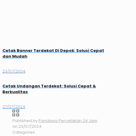
Cetak Banner Terdekat Di Depok: Solusi Cepat
dan Mudah
23/07/2024
Cetak Undangan Terdekat: Solusi Cepat &
Berkualitas
27/07/2024
Published by
Pandawa Percetakan 24 Jam
on
23/07/2024
Categories