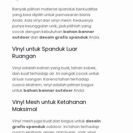
Banyak pilihan material spanduk berkualitas
yang bisa dipilih untuk pemasaran bisnis
Anda. Ada
vinyl
dan
vinyl mesh
. Keduanya
punya keunggulan unik, jadi pilihlah yang
cocok dengan kebutuhan
bahan banner
outdoor
dan
desain grafis spanduk
Anda.
Vinyl untuk Spanduk Luar
Ruangan
Vinyl adalah bahan yang kuat, tahan sobek,
dan kuat terhadap air. Ini sangat cocok untuk
di luar ruangan. Karena tahan terhadap
cuaca ekstrem, vinyl adalah pilihan bagus
untuk
bahan banner outdoor
Anda.
Vinyl Mesh untuk Ketahanan
Maksimal
Vinyl mesh
juga kuat dan bagus untuk
desain
grafis spanduk
outdoor. Ini tahan terhadap
cuaca ekstrem, angin, dan hujan. Jadi, vinyl