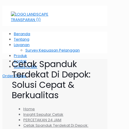
Beranda
Tentang
Layanan
Survey Kepuasan Pelanggan
Produk
Cetak Spanduk
Kontak
Status Order
Terdekat Di Depok:
Order Online
Solusi Cepat &
Berkualitas
Home
Insight Seputar Cetak
PERCETAKAN 24 JAM
Cetak Spanduk Terdekat Di Depok: