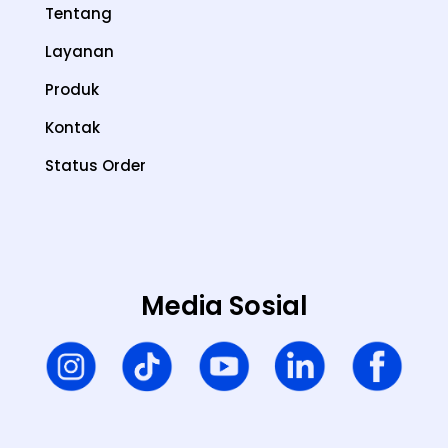
Tentang
Layanan
Produk
Kontak
Status Order
Media Sosial