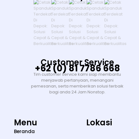
Customer Service
+62 (0) 81 7786 668
Tim customer service kami siap membantu
menjawab pertanyaan, menangani
pemesanan, serta memberikan solusi terbaik
bagi anda 24 Jam Nonstop.
Menu
Lokasi
Beranda