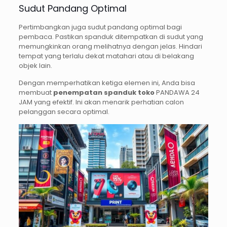
Sudut Pandang Optimal
Pertimbangkan juga sudut pandang optimal bagi
pembaca. Pastikan spanduk ditempatkan di sudut yang
memungkinkan orang melihatnya dengan jelas. Hindari
tempat yang terlalu dekat matahari atau di belakang
objek lain.
Dengan memperhatikan ketiga elemen ini, Anda bisa
membuat
penempatan spanduk toko
PANDAWA 24
JAM yang efektif. Ini akan menarik perhatian calon
pelanggan secara optimal.