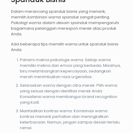
Dalam merancang spanduk bisnis yang menarik,
memilih
kombinasi warna spanduk
sangat penting.
Psikologi warna dalam desain spanduk
mempengaruhi
bagaimana pelanggan merespon merek atau produk
Anda.
Ada beberapa tips memilih warna untuk spanduk bisnis
Anda:
Pahami makna psikologis warna: Setiap warna
memiliki makna dan emosi yang berbeda. Misalnya,
biru melambangkan kepercayaan, sedangkan
merah menimbulkan rasa urgensitas.
Selaraskan warna dengan citra merek: Pilih warna
yang sesuai dengan identitas merek Anda.
Konsistensi warna membangun brand recognition
yang kuat.
Manfaatkan kontras warna: Kombinasi warna
kontras menarik perhatian dan meningkatkan
keterbacaan. Namun, jangan sampai desain terlalu
ramai.