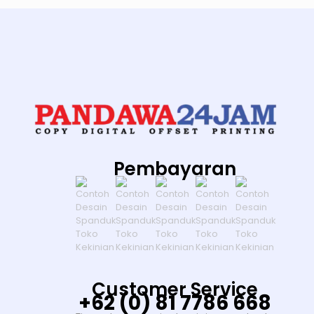
Pembayaran
Customer Service
+62 (0) 81 7786 668