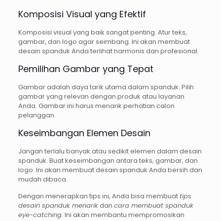
Komposisi Visual yang Efektif
Komposisi visual yang baik sangat penting. Atur teks,
gambar, dan logo agar seimbang. Ini akan membuat
desain spanduk Anda terlihat harmonis dan profesional.
Pemilihan Gambar yang Tepat
Gambar adalah daya tarik utama dalam spanduk. Pilih
gambar yang relevan dengan produk atau layanan
Anda. Gambar ini harus menarik perhatian calon
pelanggan.
Keseimbangan Elemen Desain
Jangan terlalu banyak atau sedikit elemen dalam desain
spanduk. Buat keseimbangan antara teks, gambar, dan
logo. Ini akan membuat desain spanduk Anda bersih dan
mudah dibaca.
Dengan menerapkan tips ini, Anda bisa membuat
tips
desain spanduk menarik
dan
cara membuat spanduk
eye-catching
. Ini akan membantu mempromosikan