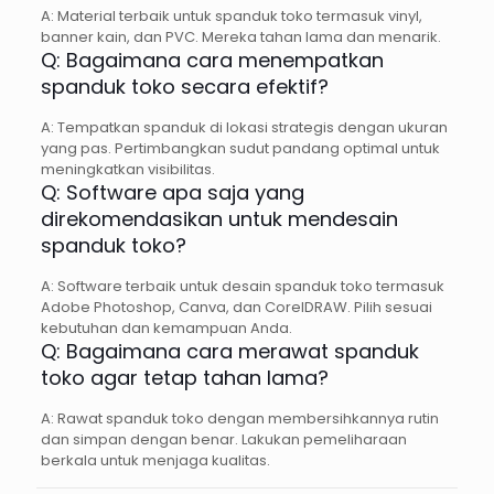
A: Material terbaik untuk spanduk toko termasuk vinyl,
banner kain, dan PVC. Mereka tahan lama dan menarik.
Q: Bagaimana cara menempatkan
spanduk toko secara efektif?
A: Tempatkan spanduk di lokasi strategis dengan ukuran
yang pas. Pertimbangkan sudut pandang optimal untuk
meningkatkan visibilitas.
Q: Software apa saja yang
direkomendasikan untuk mendesain
spanduk toko?
A: Software terbaik untuk desain spanduk toko termasuk
Adobe Photoshop, Canva, dan CorelDRAW. Pilih sesuai
kebutuhan dan kemampuan Anda.
Q: Bagaimana cara merawat spanduk
toko agar tetap tahan lama?
A: Rawat spanduk toko dengan membersihkannya rutin
dan simpan dengan benar. Lakukan pemeliharaan
berkala untuk menjaga kualitas.