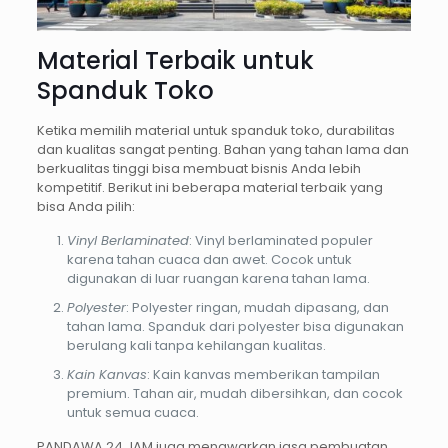
Material Terbaik untuk
Spanduk Toko
Ketika memilih material untuk spanduk toko, durabilitas
dan kualitas sangat penting. Bahan yang tahan lama dan
berkualitas tinggi bisa membuat bisnis Anda lebih
kompetitif. Berikut ini beberapa material terbaik yang
bisa Anda pilih:
Vinyl Berlaminated
: Vinyl berlaminated populer
karena tahan cuaca dan awet. Cocok untuk
digunakan di luar ruangan karena tahan lama.
Polyester
: Polyester ringan, mudah dipasang, dan
tahan lama. Spanduk dari polyester bisa digunakan
berulang kali tanpa kehilangan kualitas.
Kain Kanvas
: Kain kanvas memberikan tampilan
premium. Tahan air, mudah dibersihkan, dan cocok
untuk semua cuaca.
PANDAWA 24 JAM juga menawarkan jasa pembuatan