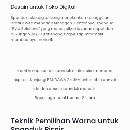
Desain untuk Toko Digital
Spanduk toko digital yang menekankan keunggulan
produk bisa menarik pelanggan. Contohnya, spanduk
“Byte Solutions” yang menonjolkan layanan cepat dan
dukungan 24/7. Grafis yang simpel tapi informatif
membuatnya menarik.
Kami harap contoh spanduk di atas bisa memberi
inspirasi. Kunjungi PANDAWA 24 JAM untuk lebih banyak
ide dan desain spanduk menarik.
Baca Juga :
print banner 24 jam
Teknik Pemilihan Warna untuk
Spanduk Bisnis