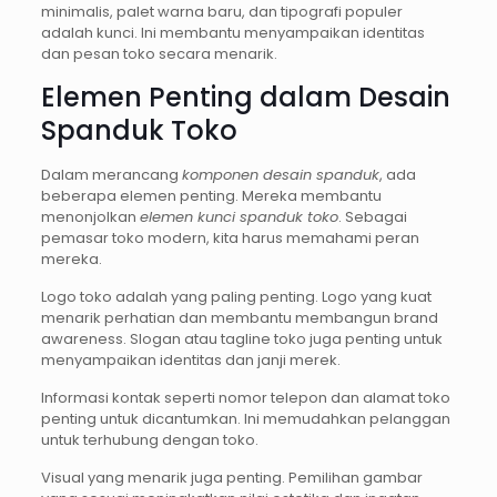
minimalis, palet warna baru, dan tipografi populer
adalah kunci. Ini membantu menyampaikan identitas
dan pesan toko secara menarik.
Elemen Penting dalam Desain
Spanduk Toko
Dalam merancang
komponen desain spanduk
, ada
beberapa elemen penting. Mereka membantu
menonjolkan
elemen kunci spanduk toko
. Sebagai
pemasar toko modern, kita harus memahami peran
mereka.
Logo toko adalah yang paling penting. Logo yang kuat
menarik perhatian dan membantu membangun brand
awareness. Slogan atau tagline toko juga penting untuk
menyampaikan identitas dan janji merek.
Informasi kontak seperti nomor telepon dan alamat toko
penting untuk dicantumkan. Ini memudahkan pelanggan
untuk terhubung dengan toko.
Visual yang menarik juga penting. Pemilihan gambar