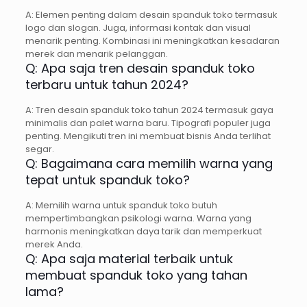
A: Elemen penting dalam desain spanduk toko termasuk
logo dan slogan. Juga, informasi kontak dan visual
menarik penting. Kombinasi ini meningkatkan kesadaran
merek dan menarik pelanggan.
Q: Apa saja tren desain spanduk toko
terbaru untuk tahun 2024?
A: Tren desain spanduk toko tahun 2024 termasuk gaya
minimalis dan palet warna baru. Tipografi populer juga
penting. Mengikuti tren ini membuat bisnis Anda terlihat
segar.
Q: Bagaimana cara memilih warna yang
tepat untuk spanduk toko?
A: Memilih warna untuk spanduk toko butuh
mempertimbangkan psikologi warna. Warna yang
harmonis meningkatkan daya tarik dan memperkuat
merek Anda.
Q: Apa saja material terbaik untuk
membuat spanduk toko yang tahan
lama?