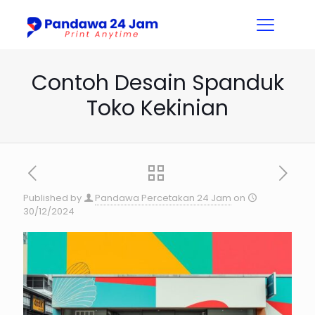
Contoh Desain Spanduk
Toko Kekinian
Published by
Pandawa Percetakan 24 Jam
on
30/12/2024