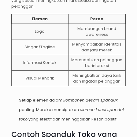
yang sesuai meningkatkan nilai estetika dan ingatan
pelanggan.
Elemen
Peran
Membangun brand
Logo
awareness
Menyampaikan identitas
Slogan/Tagline
dan janji merek
Memudahkan pelanggan
Informasi Kontak
berinteraksi
Meningkatkan daya tarik
Visual Menarik
dan ingatan pelanggan
Setiap elemen dalam
komponen desain spanduk
penting. Mereka menciptakan
elemen kunci spanduk
toko
yang efektif dan meninggalkan kesan positif.
Contoh Spanduk Toko yang