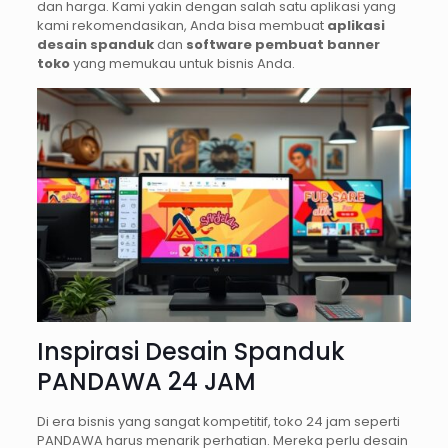
dan harga. Kami yakin dengan salah satu aplikasi yang
kami rekomendasikan, Anda bisa membuat
aplikasi
desain spanduk
dan
software pembuat banner
toko
yang memukau untuk bisnis Anda.
Inspirasi Desain Spanduk
PANDAWA 24 JAM
Di era bisnis yang sangat kompetitif, toko 24 jam seperti
PANDAWA harus menarik perhatian. Mereka perlu desain