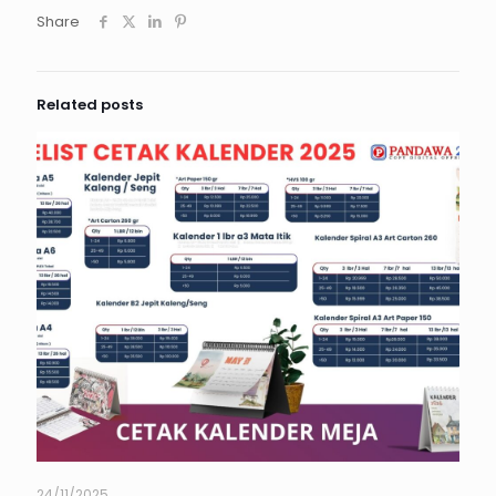
Share
Related posts
24/11/2025