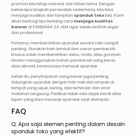
promosi kita tetap menarik dan tahan lama. Dengan
beberapa langkah perawatan sederhana, kita bisa
menjaga kualitas dan tampilan
spanduk toko
kita. Kami
akan berbagi tips tentang cara
menjaga kualitas
banner
di PANDAWA 24 JAM agar selalu terlihat segar
dan profesional.
Pertama, membersihkan spanduk secara rutin sangat
penting. Gunakan kain lembut dan cairan pembersih
khusus untuk membersihkan debu, noda, atau goresan.
Hindari menggunakan bahan pembersih yang keras
atau abrasif, karena bisa merusak spanduk.
Selain itu, penyimpanan yang benar juga penting.
Gulungkan spanduk dengan hati-hati dan simpan di
tempat yang sejuk, kering, dan terhindar dari sinar
matahari langsung. Pastikan tidak ada objek berat atau
tajam yang bisa merusak spanduk saat disimpan.
FAQ
Q: Apa saja elemen penting dalam desain
spanduk toko yang efektif?