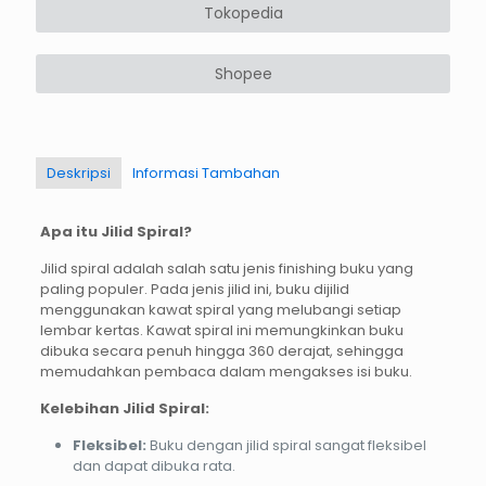
Tokopedia
Shopee
Deskripsi
Informasi Tambahan
Apa itu Jilid Spiral?
Jilid spiral adalah salah satu jenis finishing buku yang
paling populer. Pada jenis jilid ini, buku dijilid
menggunakan kawat spiral yang melubangi setiap
lembar kertas. Kawat spiral ini memungkinkan buku
dibuka secara penuh hingga 360 derajat, sehingga
memudahkan pembaca dalam mengakses isi buku.
Kelebihan Jilid Spiral:
Fleksibel:
Buku dengan jilid spiral sangat fleksibel
dan dapat dibuka rata.