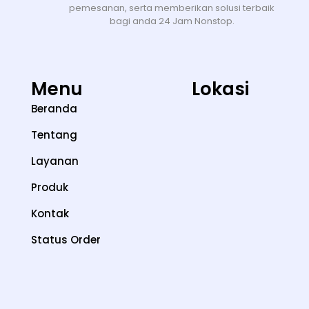
pemesanan, serta memberikan solusi terbaik
bagi anda 24 Jam Nonstop.
Menu
Lokasi
Beranda
Tentang
Layanan
Produk
Kontak
Status Order