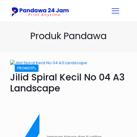
Produk Pandawa
PROMO11%
Jilid Spiral Kecil No 04 A3
Landscape
Jaminan Harga dan Kualitas