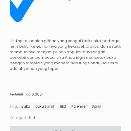
Jilid spiral adalah pilihan yang sangat baik untuk berbagai
jenis buku. Kelebihannya yang fleksibel, praktis, dan estetik
membuatnya menjadi pilihan populer di kalangan
penerbit dan pembaca. Jika Anda ingin mencetak buku
dengan tampilan yang modern dan fungsional, jilid spiral
adalah pilihan yang tepat.
Harga
Harga
Rp
16.000
Rp
17.000
aslinya
saat
adalah:
ini
Tag:
Buku
buku spiral
Jilid
Kalender
Spiral
Rp17.000.
adalah:
Rp16.000.
Kategori:
Jilid