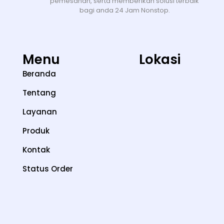
pemesanan, serta memberikan solusi terbaik
bagi anda 24 Jam Nonstop.
Menu
Lokasi
Beranda
Tentang
Layanan
Produk
Kontak
Status Order