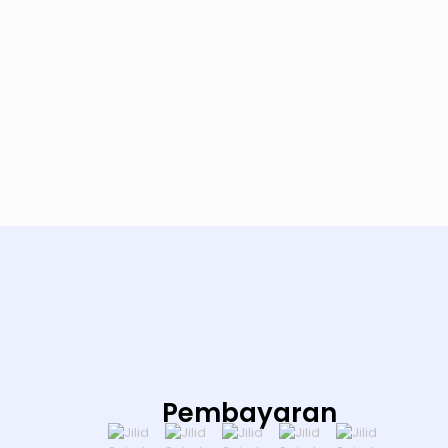
adalah:
Stiker
Rp130.000.
Hologr
Indoor
+White
INK
Rp
280.000
Harga
Rp
220.
aslinya
Harga
adalah:
saat
Rp280.00
ini
adalah:
Rp220.00
Pembayaran