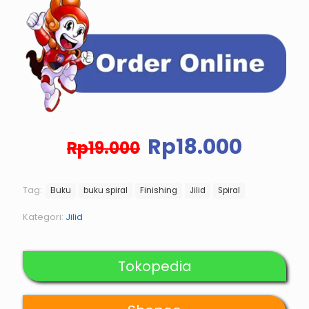
Harga
Harga
Rp
18.000
Rp
19.000
aslinya
saat
adalah:
ini
Rp19.000.
adala
Tag:
Buku
buku spiral
Finishing
Jilid
Spiral
Rp18.0
Kategori:
Jilid
Tokopedia