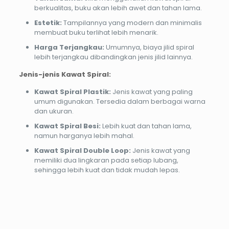
berkualitas, buku akan lebih awet dan tahan lama.
Estetik:
Tampilannya yang modern dan minimalis
membuat buku terlihat lebih menarik.
Harga Terjangkau:
Umumnya, biaya jilid spiral
lebih terjangkau dibandingkan jenis jilid lainnya.
Jenis-jenis Kawat Spiral:
Kawat Spiral Plastik:
Jenis kawat yang paling
umum digunakan. Tersedia dalam berbagai warna
dan ukuran.
Kawat Spiral Besi:
Lebih kuat dan tahan lama,
namun harganya lebih mahal.
Kawat Spiral Double Loop:
Jenis kawat yang
memiliki dua lingkaran pada setiap lubang,
sehingga lebih kuat dan tidak mudah lepas.