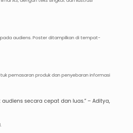
mal A3, dengan teks singkat dan ilustrasi
pada audiens. Poster ditampilkan di tempat-
tuk pemasaran produk dan penyebaran informasi
audiens secara cepat dan luas.” – Aditya,
.