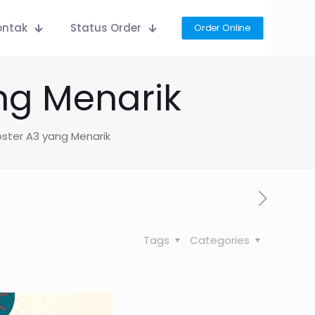
ontak
Status Order
Order Online
ng Menarik
ster A3 yang Menarik
Tags
Categories