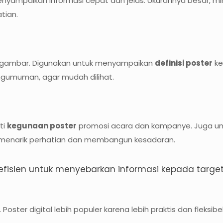
nyampaikan informasi cepat dan jelas. Ukurannya besar, mini
tian.
uk gambar. Digunakan untuk menyampaikan
definisi poster
ke
ngumuman, agar mudah dilihat.
ti
kegunaan poster
promosi acara dan kampanye. Juga un
k menarik perhatian dan membangun kesadaran.
efisien untuk menyebarkan informasi kepada target 
. Poster digital lebih populer karena lebih praktis dan fleksibel